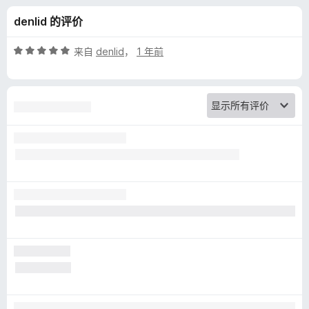
a
denlid 的评价
n
评
来自
denlid
，
1 年前
s
分
5
/
l
5
a
t
e
W
e
b