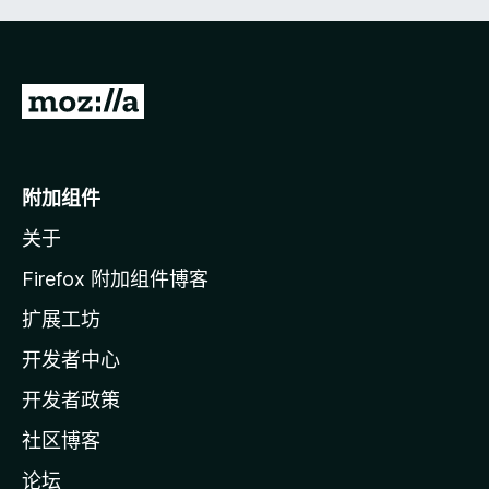
转
至
M
o
附加组件
z
关于
i
l
Firefox 附加组件博客
l
扩展工坊
a
开发者中心
主
页
开发者政策
社区博客
论坛