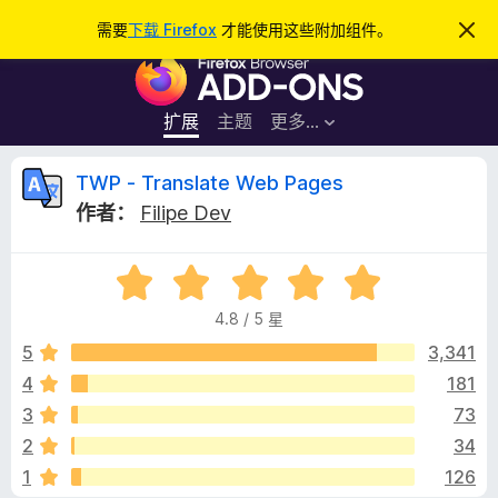
搜
登录
需要
下载 Firefox
才能使用这些附加组件。
忽
略
索
F
此
通
i
知
r
扩展
主题
更多…
e
f
T
TWP - Translate Web Pages
o
作者：
Filipe Dev
x
W
浏
评
览
P
分
器
4.8 / 5 星
4
附
-
.
5
3,341
加
8
4
181
组
T
/
件
3
73
5
r
2
34
1
126