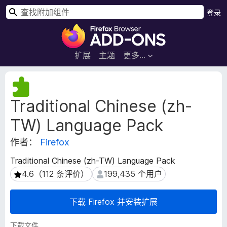
搜
登录
索
F
i
r
扩展
主题
更多…
e
f
扩
o
展
Traditional Chinese (zh-
元
x
数
浏
TW) Language Pack
据
览
器
作者：
Firefox
附
Traditional Chinese (zh-TW) Language Pack
加
4.6（112 条评价）
199,435 个用户
4.6（112 条评价）
199,435 个用户
组
件
下载 Firefox 并安装扩展
下载文件