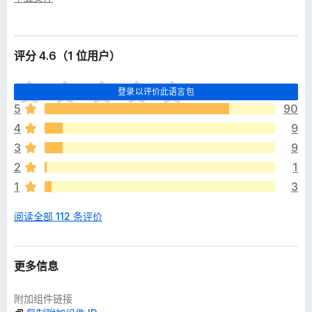
评分 4.6（1 位用户）
目
登录以评价此语言包
前
5
90
尚
4
9
无
评
3
9
分
2
1
1
3
阅读全部 112 条评价
更多信息
附加组件链接