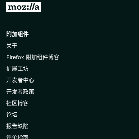
转
至
M
o
附加组件
z
关于
i
l
Firefox 附加组件博客
l
扩展工坊
a
开发者中心
主
页
开发者政策
社区博客
论坛
报告缺陷
评价指南