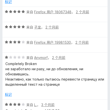
/
标记
5
e
评
来自
Firefox 用户 18067348
，
2 个月前
分
谷
5
评
/
来自
子龙
，
2 个月前
歌
分
5
5
评
/
来自
Firefox 用户 19981530
，
2 个月前
快
分
5
4
译
评
/
来自
Anymorf
，
2 个月前
分
5
Completely Broken
的
1
не заработало ни разу, ни до обновления, ни
/
обновившись.
5
评
Неактивно, как только пытаюсь перевести страницу или
выделенный текст на странице
价
标记
评
来自
L.
，
3 个月前
分