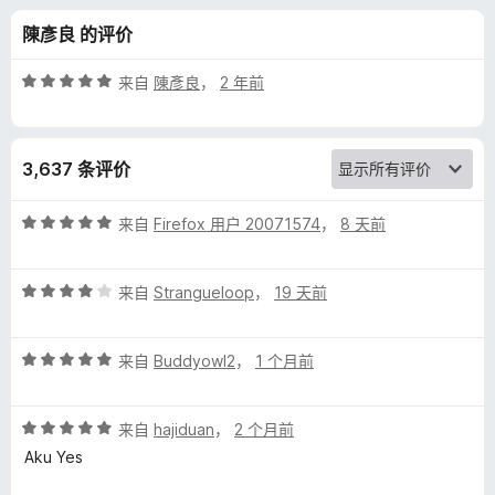
l
陳彥良 的评价
e
评
来自
陳彥良
，
2 年前
T
分
5
/
r
3,637 条评价
5
a
评
来自
Firefox 用户 20071574
，
8 天前
分
n
5
评
/
来自
Strangueloop
，
19 天前
分
5
s
4
评
/
来自
Buddyowl2
，
1 个月前
l
分
5
5
a
评
/
来自
hajiduan
，
2 个月前
分
5
Aku Yes
5
t