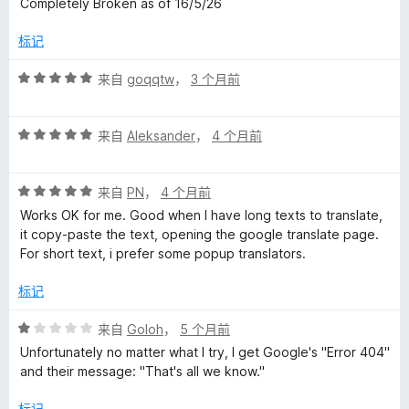
Completely Broken as of 16/5/26
4
/
标记
5
评
来自
goqqtw
，
3 个月前
分
5
评
/
来自
Aleksander
，
4 个月前
分
5
5
评
/
来自
PN
，
4 个月前
分
5
Works OK for me. Good when I have long texts to translate,
5
it copy-paste the text, opening the google translate page.
/
For short text, i prefer some popup translators.
5
标记
评
来自
Goloh
，
5 个月前
分
Unfortunately no matter what I try, I get Google's "Error 404"
1
and their message: "That's all we know."
/
5
标记