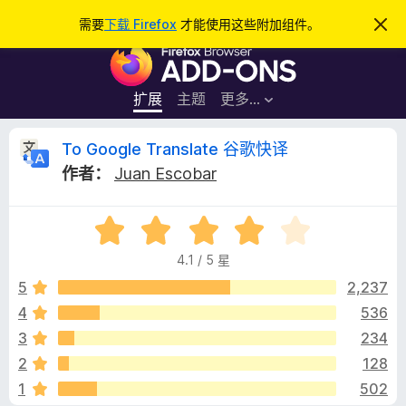
搜
登录
需要
下载 Firefox
才能使用这些附加组件。
忽
略
索
F
此
通
i
知
r
扩展
主题
更多…
e
f
T
To Google Translate 谷歌快译
o
作者：
Juan Escobar
x
o
浏
评
览
G
分
器
4.1 / 5 星
4
附
o
.
5
2,237
加
1
4
536
组
o
/
件
3
234
5
g
2
128
1
502