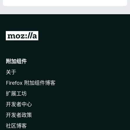
转
至
M
o
附加组件
z
关于
i
l
Firefox 附加组件博客
l
扩展工坊
a
开发者中心
主
页
开发者政策
社区博客