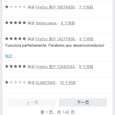
5
评
/
来自
Firefox 用户 19674939
，
7 个月前
分
5
1
评
/
来自
fatima vieira
，
9 个月前
分
5
5
评
/
来自
Firefox 用户 14277908
，
9 个月前
分
5
Funciona perfeitamente. Parabens aos desenvolvedores!
5
/
标记
5
评
来自
Firefox 用户 13430544
，
9 个月前
分
5
评
/
来自
SLAiNTRAX
，
10 个月前
分
5
1
/
上一页
下一页
5
第 1 页，共 146 页