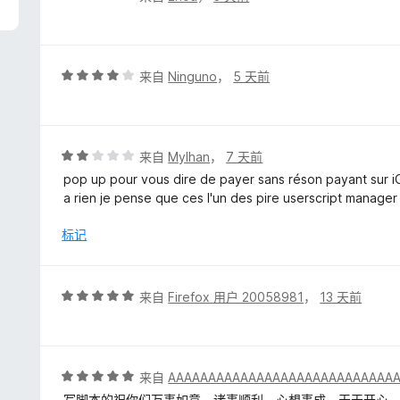
分
5
/
5
评
来自
Ninguno
，
5 天前
分
4
/
5
评
来自
Mylhan
，
7 天前
分
pop up pour vous dire de payer sans réson payant sur 
2
a rien je pense que ces l'un des pire userscript manager
/
5
标记
评
来自
Firefox 用户 20058981
，
13 天前
分
5
/
5
评
来自
AAAAAAAAAAAAAAAAAAAAAAAAAAAA
分
写脚本的祝你们万事如意、诸事顺利、心想事成、天天开心