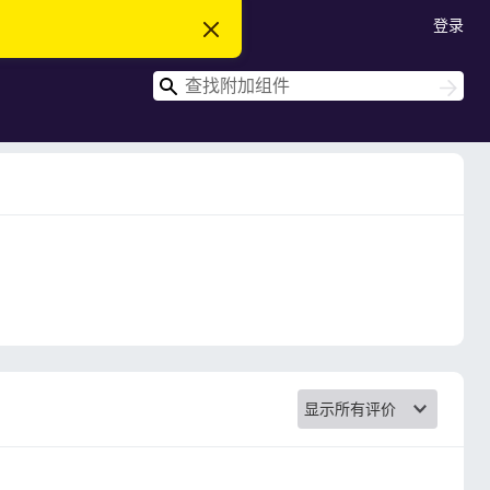
登录
忽
略
此
搜
通
搜
知
索
索