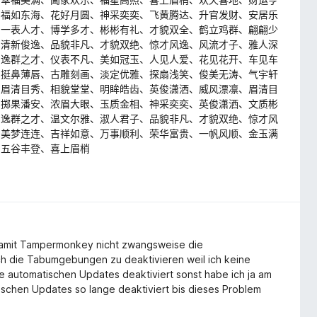
、福如东海、花好月圆、神采奕奕、飞黄腾达、升官发财、安居乐
、一表人才、博学多才、彬彬有礼、才貌双全、鹤立鸡群、翩翩少
、清新俊逸、品貌非凡、才貌双绝、惊才风逸、风流才子、雅人深
、逸群之才、仪表不凡、美如冠玉、人见人爱、花见花开、车见车
、挺鼻薄唇、古雕刻画、淡定优雅、探扇浅笑、俊美无涛、气宇轩
、眉清目秀、相貌堂堂、明眸皓齿、英俊潇洒、威风漂凛、眉清目
、掷果潘安、浓眉大眼、玉质金相、神采奕奕、英俊潇洒、文质彬
、逸群之才、温文尔雅、淑人君子、品貌非凡、才貌双绝、惊才风
、美梦连连、吉祥如意、万事顺利、荣华富贵、一帆风顺、金玉满
、五谷丰登、喜上眉梢
amit Tampermonkey nicht zwangsweise die
ch die Tabumgebungen zu deaktivieren weil ich keine
 automatischen Updates deaktiviert sonst habe ich ja am
ischen Updates so lange deaktiviert bis dieses Problem