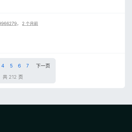
19966279
，
2 个月前
4
5
6
7
下一页
，共 212 页