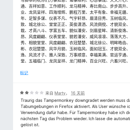
5
通、吉祥如意、工作顺利、龙马精神、寿比南山、步步高升
/
业、龙凤呈祥、四海增辉、鹏程万里、太平有象、幸福无疆
5
年、足智多谋、仪表不凡、气宇轩昂、眉清目秀、玉树临风
致、城北徐公、堂堂正正、英俊潇洒、风流倜傥、才貌双全
栽、才高八斗、学富五车、貌似潘安、剑眉星眸、清新俊逸
昂、风度翩翩、仪表堂堂、貌若潘安、威风凛凛、落落大方
秀、相貌堂堂、风度翩翩、衣冠楚楚、城北徐公、明眸皓齿
彬、衣冠楚楚、风华月貌、玉树临风、面如冠玉、才貌双全
逸、风流才子、雅人深致、万事顺意、幸福美满、官运亨通
堂、五福临门、龙凤呈祥、龙门精神、百业兴旺、六畜兴旺
标记
评
来自
Marty
，
16 天前
分
Traurig das Tampermonkey downgradet werden muss d
2
Tabumgebungen in Firefox aktiviert. Als User wünsche i
/
Verwendung dafür habe. Für Tampermonkey habe ich die
5
nächsten Tag das Problem wieder. Ich lasse die automat
gelöst ist.