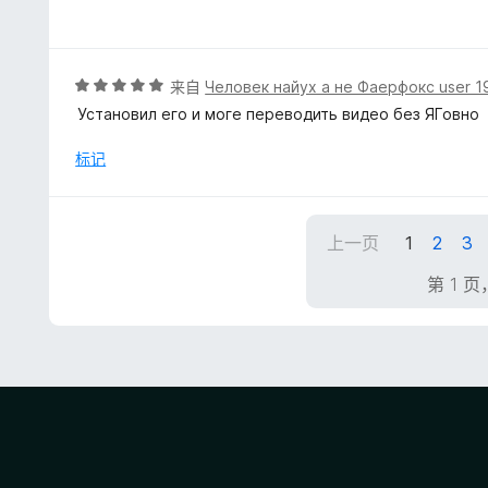
分
5
/
5
评
来自
Человек найух а не Фаерфокс user 
分
Установил его и моге переводить видео без ЯГовно
5
/
标记
5
上一页
1
2
3
第 1 页