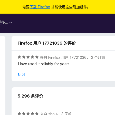
需要
下载 Firefox
才能使用这些附加组件。
更多…
Firefox 用户 17721036 的评价
评
来自
Firefox 用户 17721036
，
2 个月前
分
Have used it reliably for years!
5
/
标记
5
5,296 条评价
评
来自
zhou
，
3 天前