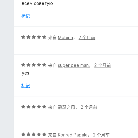
5
всем советую
/
5
标记
评
来自
Mobina
，
2 个月前
分
5
/
5
评
来自
super pee man
，
2 个月前
分
yes
5
/
标记
5
评
来自
靜瑟之風
，
2 个月前
分
5
/
5
评
来自
Konrad Papala
，
2 个月前