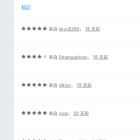
标记
评
来自
skyc8266
，
18 天前
分
5
/
5
评
来自
Strangueloop
，
18 天前
分
4
/
5
评
来自
Viktor
，
19 天前
分
5
/
5
评
来自
yogi
，
20 天前
分
5
/
5