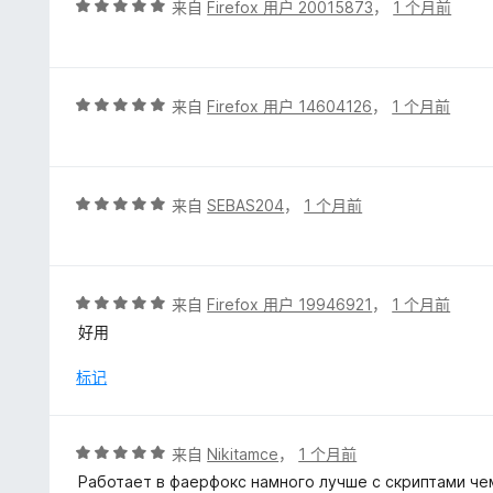
评
来自
Firefox 用户 20015873
，
1 个月前
分
5
/
5
评
来自
Firefox 用户 14604126
，
1 个月前
分
5
/
5
评
来自
SEBAS204
，
1 个月前
分
5
/
5
评
来自
Firefox 用户 19946921
，
1 个月前
分
好用
5
/
标记
5
评
来自
Nikitamce
，
1 个月前
分
Работает в фаерфокс намного лучше с скриптами чем