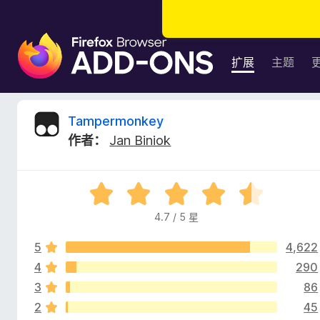
F
i
扩展
主题
r
e
f
T
Tampermonkey
o
作者：
Jan Biniok
x
a
浏
览
m
评
器
分
附
4.7 / 5 星
p
4
加
.
组
5
4,622
7
e
件
/
4
290
5
3
86
r
2
45