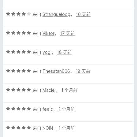
分
5
评
/
来自
Strangueloop
，
16 天前
分
5
4
评
/
来自
Viktor
，
17 天前
分
5
5
评
/
来自
yogi
，
18 天前
分
5
5
评
/
来自
Thesatan666
，
18 天前
分
5
5
评
/
来自
Maciej
，
1 个月前
分
5
5
评
/
来自
feelc
，
1 个月前
分
5
5
评
/
来自
NOIN
，
1 个月前
分
5