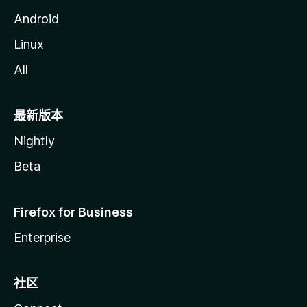
Android
Linux
All
最新版本
Nightly
Beta
Firefox for Business
Enterprise
社区