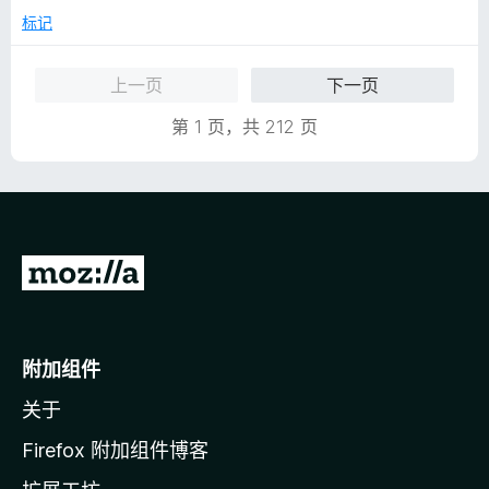
5
标记
上一页
下一页
第 1 页，共 212 页
转
至
M
o
附加组件
z
关于
i
l
Firefox 附加组件博客
l