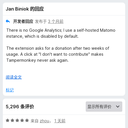
m
Jan Biniok 的回应
o
开发者回应
发布于
3 个月前
n
There is no Google Analytics; I use a self‑hosted Matomo
instance, which is disabled by default.
k
The extension asks for a donation after two weeks of
usage. A click at "I don't want to contribute" makes
e
Tampermonkey never ask again.
y
If you see different behavior, then please file a bug report at
展
阅读全文
https://github.com/Tampermonkey/tampermonkey/issues
的
开
以
标记
评
5,296 条评价
价
评
来自
zhou
，
1 天前
分