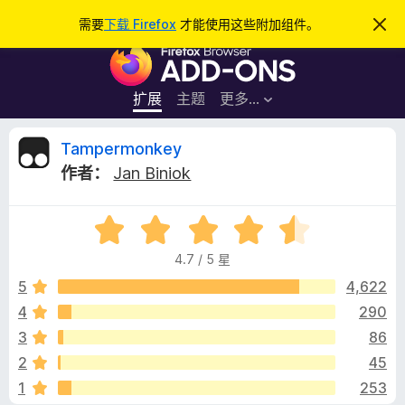
搜
登录
需要
下载 Firefox
才能使用这些附加组件。
忽
略
索
F
此
通
i
知
r
扩展
主题
更多…
e
f
T
Tampermonkey
o
作者：
Jan Biniok
x
a
浏
评
览
m
分
器
4.7 / 5 星
4
附
p
.
5
4,622
加
7
4
290
组
e
/
件
3
86
5
r
2
45
1
253