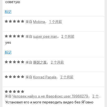
/
советую
5
标记
评
来自
Mobina
，
1 个月前
分
5
评
/
来自
super pee man
，
2 个月前
分
5
yes
5
/
标记
5
评
来自
靜瑟之風
，
2 个月前
分
5
评
/
来自
Konrad Papala
，
2 个月前
分
5
5
评
/
来自
Человек найух а не Фаерфокс user 19966279
，
2 个月前
分
5
5
Установил его и моге переводить видео без ЯГовно
/