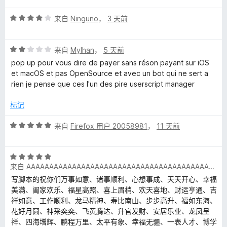
5
评
/
来自
Ninguno
，
3 天前
分
5
4
评
/
来自
Mylhan
，
5 天前
分
5
pop up pour vous dire de payer sans réson payant sur iOS
2
et macOS et pas OpenSource et avec un bot qui ne sert a
/
rien je pense que ces l'un des pire userscript manager
5
标记
评
来自
Firefox 用户 20058981
，
11 天前
分
5
评
/
来自
AAAAAAAAAAAAAAAAAAAAAAAAAAAAAAAAAAAAAAAAAAAAAAAAAA
分
5
5
写脚本的祝你们万事如意、诸事顺利、心想事成、天天开心、幸福
/
美满、阖家欢乐、福星高照、喜上眉梢、欢天喜地、财运亨通、吉
5
祥如意、工作顺利、龙马精神、寿比南山、步步高升、福如东海、
花好月圆、神采奕奕、飞黄腾达、升官发财、安居乐业、龙凤呈
祥、四海增辉、鹏程万里、太平有象、幸福无疆、一表人才、博学