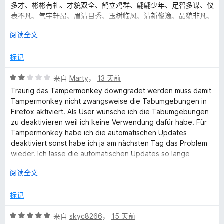
多才、彬彬有礼、才貌双全、鹤立鸡群、翩翩少年、足智多谋、仪
表不凡、气宇轩昂、眉清目秀、玉树临风、清新俊逸、品貌非凡、
才貌双绝、惊才风逸、风流才子、雅人深致、城北徐公、堂堂正
展
阅读全文
正、英俊潇洒、风流倜傥、才貌双全、逸群之才、仪表不凡、美如
开
冠玉、人见人爱、花见花开、车见车栽、才高八斗、学富五车、貌
以
标记
似潘安、剑眉星眸、清新俊逸、挺鼻薄唇、古雕刻画、淡定优雅、
探扇浅笑、俊美无涛、气宇轩昂、风度翩翩、仪表堂堂、貌若潘
评
来自
Marty
，
13 天前
安、威风凛凛、落落大方、眉清目秀、相貌堂堂、明眸皓齿、英俊
分
潇洒、威风漂凛、眉清目秀、相貌堂堂、风度翩翩、衣冠楚楚、城
Traurig das Tampermonkey downgradet werden muss damit
2
北徐公、明眸皓齿、掷果潘安、浓眉大眼、玉质金相、神采奕奕、
Tampermonkey nicht zwangsweise die Tabumgebungen in
/
英俊潇洒、文质彬彬、衣冠楚楚、风华月貌、玉树临风、面如冠
Firefox aktiviert. Als User wünsche ich die Tabumgebungen
5
玉、才貌双全、逸群之才、温文尔雅、淑人君子、品貌非凡、才貌
zu deaktivieren weil ich keine Verwendung dafür habe. Für
双绝、惊才风逸、风流才子、雅人深致、万事顺意、幸福美满、官
Tampermonkey habe ich die automatischen Updates
运亨通、美梦连连、吉祥如意、万事顺利、荣华富贵、一帆风顺、
deaktiviert sonst habe ich ja am nächsten Tag das Problem
金玉满堂、五福临门、龙凤呈祥、龙门精神、百业兴旺、六畜兴
wieder. Ich lasse die automatischen Updates so lange
旺、五谷丰登、喜上眉梢
deaktiviert bis dieses Problem gelöst ist.
展
阅读全文
开
以
标记
评
来自
skyc8266
，
15 天前