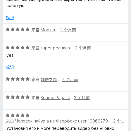
/
советую
5
标记
评
来自
Mobina
，
2 个月前
分
5
评
/
来自
super pee man
，
2 个月前
分
5
yes
5
/
标记
5
评
来自
靜瑟之風
，
2 个月前
分
5
评
/
来自
Konrad Papala
，
2 个月前
分
5
5
评
/
来自
Человек найух а не Фаерфокс user 19966279
，
2 个月前
分
5
5
Установил его и моге переводить видео без ЯГовно