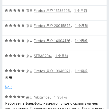
分
5
5
评
/
来自
Firefox 用户 13135296
，
1 个月前
分
5
5
评
/
来自
Firefox 用户 20015873
，
1 个月前
分
5
5
评
/
来自
Firefox 用户 14604126
，
1 个月前
分
5
5
评
/
来自
SEBAS204
，
1 个月前
分
5
5
评
/
来自
Firefox 用户 19946921
，
1 个月前
分
5
好用
5
/
标记
5
评
来自
Nikitamce
，
1 个月前
分
Работает в фаерфокс намного лучше с скриптами чем
5
виолет манки. Проверил на скриптах стима. Так что всем