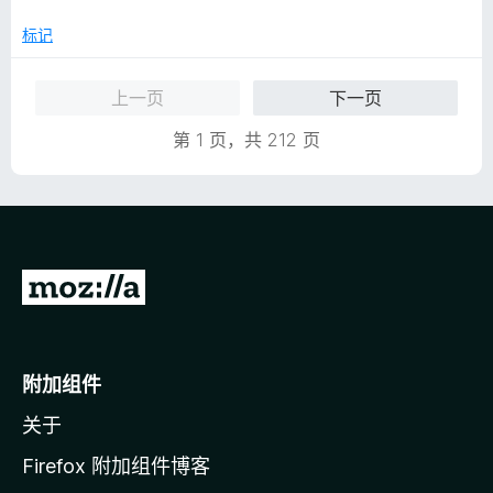
/
5
标记
上一页
下一页
第 1 页，共 212 页
转
至
M
o
附加组件
z
关于
i
l
Firefox 附加组件博客
l