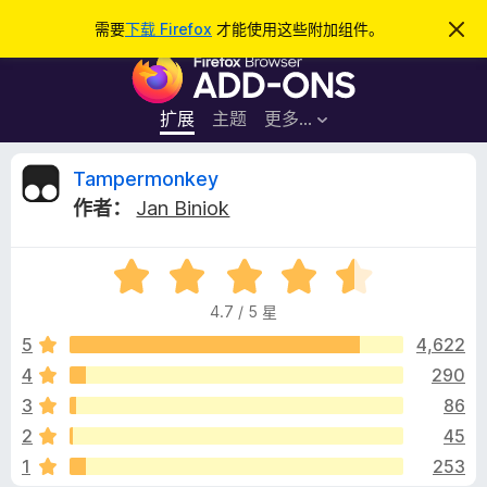
搜
登录
需要
下载 Firefox
才能使用这些附加组件。
忽
略
索
F
此
通
i
知
r
扩展
主题
更多…
e
f
T
Tampermonkey
o
作者：
Jan Biniok
x
a
浏
评
览
m
分
器
4.7 / 5 星
4
附
p
.
5
4,622
加
7
4
290
组
e
/
件
3
86
5
r
2
45
1
253