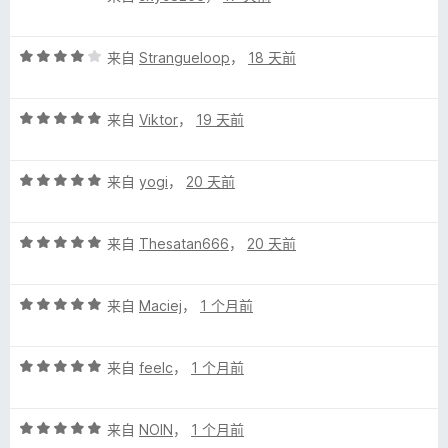
分
5
评
/
来自
Strangueloop
，
18 天前
分
5
4
评
/
来自
Viktor
，
19 天前
分
5
5
评
/
来自
yogi
，
20 天前
分
5
5
评
/
来自
Thesatan666
，
20 天前
分
5
5
评
/
来自
Maciej
，
1 个月前
分
5
5
评
/
来自
feelc
，
1 个月前
分
5
5
评
/
来自
NOIN
，
1 个月前