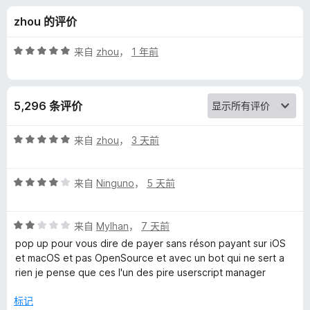
m
zhou 的评价
o
评
来自
zhou
，
1 年前
n
分
5
/
k
5,296 条评价
5
e
评
来自
zhou
，
3 天前
分
y
5
评
/
来自
Ninguno
，
5 天前
分
5
的
4
评
/
来自
Mylhan
，
7 天前
评
分
5
pop up pour vous dire de payer sans réson payant sur iOS
2
et macOS et pas OpenSource et avec un bot qui ne sert a
价
/
rien je pense que ces l'un des pire userscript manager
5
标记