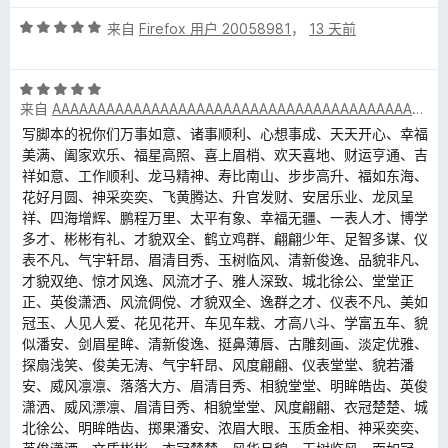
评
来自
Firefox 用户 20058981
，
13 天前
分
5
评
/
来自
AAAAAAAAAAAAAAAAAAAAAAAAAAAAAAAAAAAAAAAAAAAAAAAAAA
分
5
5
写脚本的祝你们万事如意、诸事顺利、心想事成、天天开心、幸福
/
美满、阖家欢乐、福星高照、喜上眉梢、欢天喜地、财运亨通、吉
5
祥如意、工作顺利、龙马精神、寿比南山、步步高升、福如东海、
花好月圆、神采奕奕、飞黄腾达、升官发财、安居乐业、龙凤呈
祥、四海增辉、鹏程万里、太平有象、幸福无疆、一表人才、博学
多才、彬彬有礼、才貌双全、鹤立鸡群、翩翩少年、足智多谋、仪
表不凡、气宇轩昂、眉清目秀、玉树临风、清新俊逸、品貌非凡、
才貌双绝、惊才风逸、风流才子、雅人深致、城北徐公、堂堂正
正、英俊潇洒、风流倜傥、才貌双全、逸群之才、仪表不凡、美如
冠玉、人见人爱、花见花开、车见车栽、才高八斗、学富五车、貌
似潘安、剑眉星眸、清新俊逸、挺鼻薄唇、古雕刻画、淡定优雅、
探扇浅笑、俊美无涛、气宇轩昂、风度翩翩、仪表堂堂、貌若潘
安、威风凛凛、落落大方、眉清目秀、相貌堂堂、明眸皓齿、英俊
潇洒、威风漂凛、眉清目秀、相貌堂堂、风度翩翩、衣冠楚楚、城
北徐公、明眸皓齿、掷果潘安、浓眉大眼、玉质金相、神采奕奕、