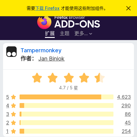
搜
登录
需要
下载 Firefox
才能使用这些附加组件。
忽
略
索
F
此
通
i
知
r
扩展
主题
更多…
e
f
T
Tampermonkey
o
作者：
Jan Biniok
x
a
浏
评
览
m
分
器
4.7 / 5 星
4
附
p
.
5
4,623
加
7
4
290
组
e
/
件
3
86
5
r
2
45
1
254