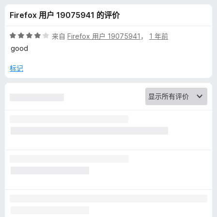
m
Firefox 用户 19075941 的评价
o
评
来自
Firefox 用户 19075941
，
1 年前
n
分
good
4
/
标记
k
5
e
y
的
评
价