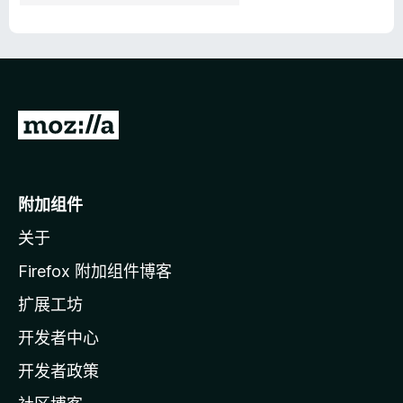
转
至
M
o
附加组件
z
关于
i
l
Firefox 附加组件博客
l
扩展工坊
a
开发者中心
主
页
开发者政策