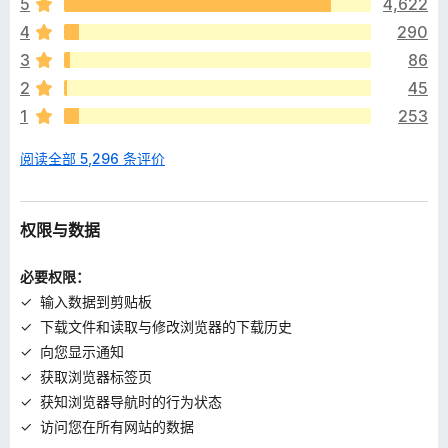
5
4,622
尚
4
290
无
评
3
86
分
2
45
1
253
阅读全部 5,296 条评价
权限与数据
必要权限：
输入数据到剪贴板
下载文件和读取与修改浏览器的下载历史
向您显示通知
获取浏览器标签页
获知浏览器导航时的行为状态
访问您在所有网站的数据