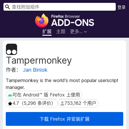
搜
登录
索
F
i
r
扩展
主题
更多…
e
f
扩
o
展
Tampermonkey
元
x
数
浏
作者：
Jan Biniok
据
览
器
Tampermonkey is the world's most popular userscript
附
manager.
加
可在 Android™ 版 Firefox 上使用
可在 Android™ 版 Firefox 上使用
组
4.7（5,296 条评价）
753,182 个用户
4.7（5,296 条评价）
753,182 个用户
件
下载 Firefox 并安装扩展