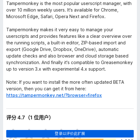
Tampermonkey is the most popular userscript manager, with
over 10 million weekly users. It's available for Chrome,
Microsoft Edge, Safari, Opera Next and Firefox.
Tampermonkey makes it very easy to manage your
userscripts and provides features like a clear overview over
the running scripts, a built-in editor, ZIP-based import and
export (Google Drive, Dropbox, OneDrive), automatic
update checks and also browser and cloud storage based
synchronization. And finally it's compatible to Greasemonkey
up to version 3.x with experimental 4.x support.
Note: If you want to install the more often updated BETA
version, then you can get it from here:
https://tampermonkey.net/?browser=firefox
评分 4.7（1 位用户）
目
登录以评价此扩展
前