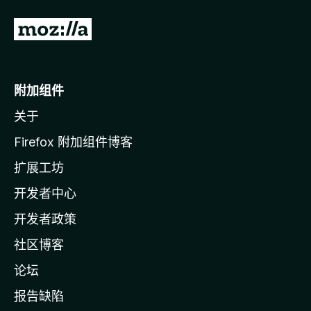
转
至
M
o
附加组件
z
关于
i
l
Firefox 附加组件博客
l
扩展工坊
a
开发者中心
主
页
开发者政策
社区博客
论坛
报告缺陷