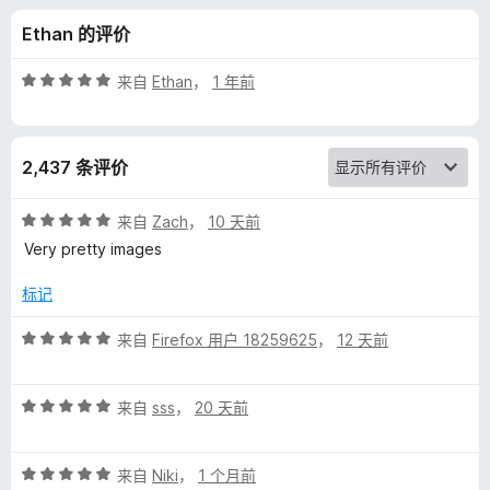
s
Ethan 的评价
-
评
来自
Ethan
，
1 年前
N
分
5
/
e
2,437 条评价
5
w
评
来自
Zach
，
10 天前
分
Very pretty images
T
5
/
标记
5
a
评
来自
Firefox 用户 18259625
，
12 天前
分
b
5
评
/
来自
sss
，
20 天前
的
分
5
5
评
评
/
来自
Niki
，
1 个月前