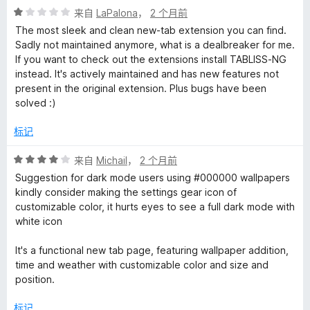
评
/
来自
LaPalona
，
2 个月前
分
5
The most sleek and clean new-tab extension you can find.
1
Sadly not maintained anymore, what is a dealbreaker for me.
/
If you want to check out the extensions install TABLISS-NG
5
instead. It's actively maintained and has new features not
present in the original extension. Plus bugs have been
solved :)
标记
评
来自
Michail
，
2 个月前
分
Suggestion for dark mode users using #000000 wallpapers
4
kindly consider making the settings gear icon of
/
customizable color, it hurts eyes to see a full dark mode with
5
white icon
It's a functional new tab page, featuring wallpaper addition,
time and weather with customizable color and size and
position.
标记