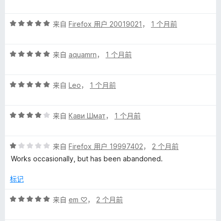
分
5
5
价
评
/
来自
Firefox 用户 20019021
，
1 个月前
分
5
5
评
/
来自
aquamrn
，
1 个月前
分
5
5
评
/
来自
Leo
，
1 个月前
分
5
5
评
/
来自
Кави Шмат
，
1 个月前
分
5
4
评
/
来自
Firefox 用户 19997402
，
2 个月前
分
5
Works occasionally, but has been abandoned.
1
/
标记
5
评
来自
em ‪♡
，
2 个月前
分
5