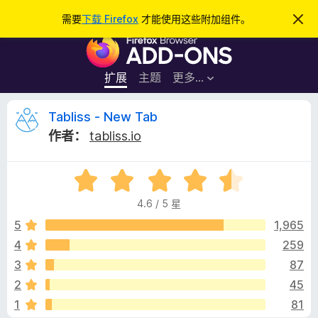
搜
登录
需要
下载 Firefox
才能使用这些附加组件。
忽
略
索
F
此
通
i
知
r
扩展
主题
更多…
e
f
T
Tabliss - New Tab
o
作者：
tabliss.io
x
a
浏
评
览
b
分
器
4.6 / 5 星
4
附
l
.
5
1,965
加
6
4
259
组
i
/
件
3
87
5
s
2
45
1
81