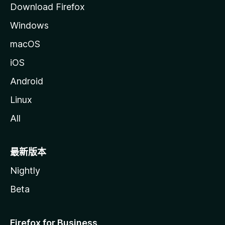
Download Firefox
Windows
macOS
iOS
Android
Linux
All
最新版本
Nightly
Beta
Firefox for Business