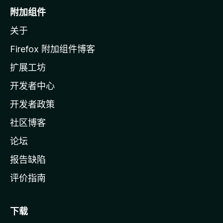
o
附加组件
z
关于
i
l
Firefox 附加组件博客
l
扩展工坊
a
开发者中心
主
页
开发者政策
社区博客
论坛
报告缺陷
评价指南
下载