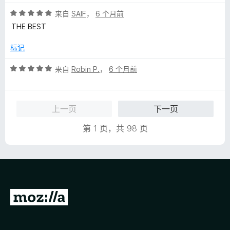
5
评
来自
SAIF
，
6 个月前
分
THE BEST
5
/
标记
5
评
来自
Robin P.
，
6 个月前
分
5
/
上一页
下一页
5
第 1 页，共 98 页
转
至
M