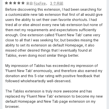
评
来自
FoxFire
，
3 个月前
分
Before discovering this extension, I had been searching for
5
a customizable new tab extension that first of all would give
/
users the ability to set their own favorite shortcuts. I had
5
tried all or else almost every new tab extension but none of
them met my requirements and expectations sufficiently
enough. One extension called 'Fluent New Tab' came very
close to all that I was seeking for, but besides missing the
ability to set its extension as default Homepage, it also
missed other desired things that I eventually found at
Tabliss, even doing most similar things better.
My impression of Tabliss has exceeded my impression of
'Fluent New Tab' enormously, and therefore also earned my
donation and this 5-star rating with positive feedback that
followed wholeheartedly well-deserved.
The Tabliss extension is truly more awesome and has
replaced my 'Fluent New Tab' extension to become my new
default Homepage and New Tab page extension on my
browser.