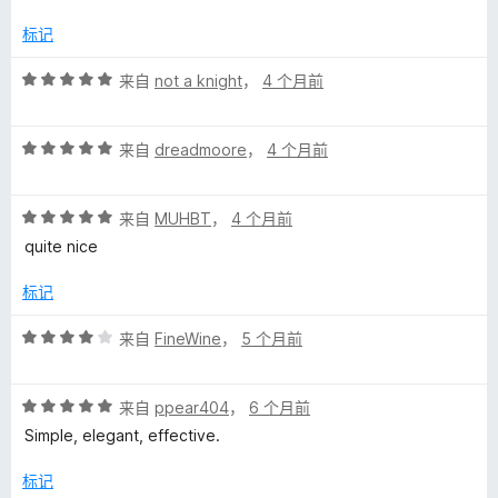
标记
评
来自
not a knight
，
4 个月前
分
5
评
/
来自
dreadmoore
，
4 个月前
分
5
5
评
/
来自
MUHBT
，
4 个月前
分
5
quite nice
5
/
标记
5
评
来自
FineWine
，
5 个月前
分
4
评
/
来自
ppear404
，
6 个月前
分
5
Simple, elegant, effective.
5
/
标记