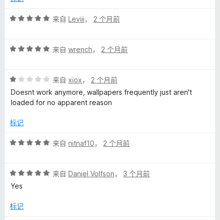
评
来自
Leviii
，
2 个月前
分
5
评
/
来自
wrench
，
2 个月前
分
5
5
评
/
来自
xiox
，
2 个月前
分
5
Doesnt work anymore, wallpapers frequently just aren't
1
loaded for no apparent reason
/
5
标记
评
来自
nitnaf10
，
2 个月前
分
5
评
/
来自
Daniel Volfson
，
3 个月前
分
5
Yes
5
/
标记
5