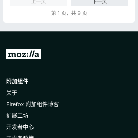
上一页
下一页
第 1 页，共 9 页
转
至
M
o
附加组件
z
关于
i
l
Firefox 附加组件博客
l
扩展工坊
a
开发者中心
主
页