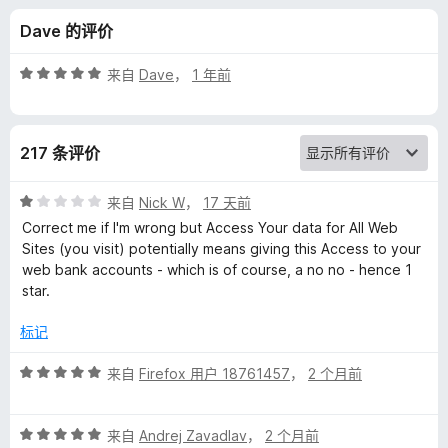
W
Dave 的评价
i
评
来自
Dave
，
1 年前
n
分
5
/
d
217 条评价
5
o
评
来自
Nick W
，
17 天前
分
Correct me if I'm wrong but Access Your data for All Web
w
1
Sites (you visit) potentially means giving this Access to your
/
web bank accounts - which is of course, a no no - hence 1
5
&
star.
标记
T
评
来自
Firefox 用户 18761457
，
2 个月前
a
分
5
b
评
/
来自
Andrej Zavadlav
，
2 个月前