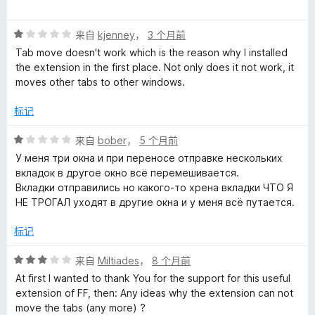
分
5
5
M
评
/
来自
kjenney
，
3 个月前
分
5
Tab move doesn't work which is the reason why I installed
a
1
the extension in the first place. Not only does it not work, it
/
moves other tabs to other windows.
n
5
标记
a
评
来自
bober
，
5 个月前
分
g
У меня три окна и при переносе отправке нескольких
1
вкладок в другое окно всё перемешивается.
/
Вкладки отправились но какого-то хрена вкладки ЧТО Я
e
5
НЕ ТРОГАЛ уходят в другие окна и у меня всё путается.
r
标记
的
评
来自
Miltiades
，
8 个月前
分
At first I wanted to thank You for the support for this useful
3
评
extension of FF, then: Any ideas why the extension can not
/
move the tabs (any more) ?