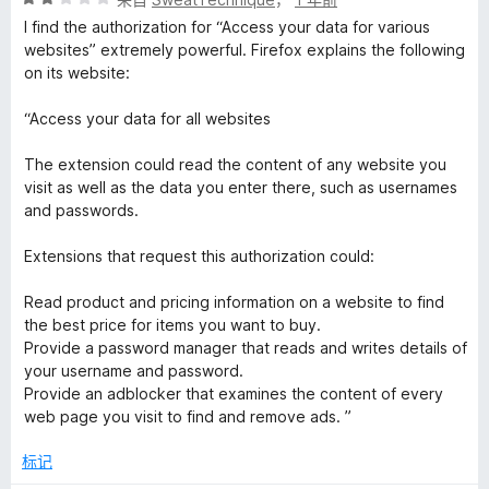
分
5
I find the authorization for “Access your data for various
2
websites” extremely powerful. Firefox explains the following
/
on its website:
5
“Access your data for all websites
The extension could read the content of any website you
visit as well as the data you enter there, such as usernames
and passwords.
Extensions that request this authorization could:
Read product and pricing information on a website to find
the best price for items you want to buy.
Provide a password manager that reads and writes details of
your username and password.
Provide an adblocker that examines the content of every
web page you visit to find and remove ads. ”
标记