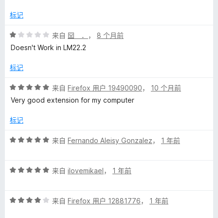
5
价
标记
评
来自
囶 ．
，
8 个月前
分
Doesn't Work in LM22.2
1
/
标记
5
评
来自
Firefox 用户 19490090
，
10 个月前
分
Very good extension for my computer
5
/
标记
5
评
来自
Fernando Aleisy Gonzalez
，
1 年前
分
5
评
/
来自
ilovemikael
，
1 年前
分
5
5
评
/
来自
Firefox 用户 12881776
，
1 年前
分
5