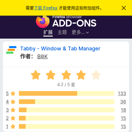
搜
登录
需要
下载 Firefox
才能使用这些附加组件。
忽
略
索
F
此
通
i
知
r
扩展
主题
更多…
e
f
T
Tabby - Window & Tab Manager
o
作者：
BillK
x
a
浏
评
览
b
分
器
4.2 / 5 星
4
附
b
.
5
133
加
2
4
36
组
y
/
件
3
18
5
-
2
15
1
15