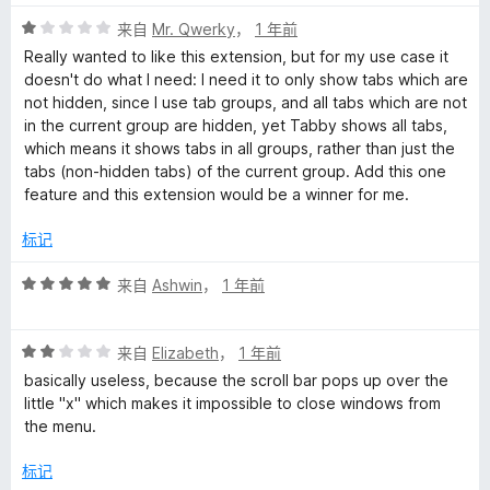
4
评
/
来自
Mr. Qwerky
，
1 年前
分
5
Really wanted to like this extension, but for my use case it
1
doesn't do what I need: I need it to only show tabs which are
/
not hidden, since I use tab groups, and all tabs which are not
5
in the current group are hidden, yet Tabby shows all tabs,
which means it shows tabs in all groups, rather than just the
tabs (non-hidden tabs) of the current group. Add this one
feature and this extension would be a winner for me.
标记
评
来自
Ashwin
，
1 年前
分
5
评
/
来自
Elizabeth
，
1 年前
分
5
basically useless, because the scroll bar pops up over the
2
little "x" which makes it impossible to close windows from
/
the menu.
5
标记