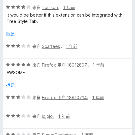
评
来自
Tomson
，
1 年前
分
It would be better if this extension can be integrated with
4
Tree Style Tab.
/
5
标记
评
来自
Scarfeek
，
1 年前
分
3
评
/
来自
Firefox 用户 18912897
，
1 年前
分
5
AWSOME
5
/
标记
5
评
来自
Firefox 用户 18910714
，
1 年前
分
3
评
/
来自
jojojo
，
1 年前
分
5
3
评
/
来自
SweatTechnique
，
1 年前