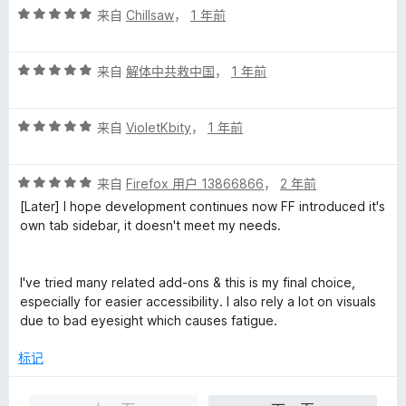
评
来自
Chillsaw
，
1 年前
分
5
评
/
来自
解体中共救中国
，
1 年前
分
5
5
评
/
来自
VioletKbity
，
1 年前
分
5
5
评
/
来自
Firefox 用户 13866866
，
2 年前
分
5
[Later] I hope development continues now FF introduced it's
5
own tab sidebar, it doesn't meet my needs.
/
5
I've tried many related add-ons & this is my final choice,
especially for easier accessibility. I also rely a lot on visuals
due to bad eyesight which causes fatigue.
标记