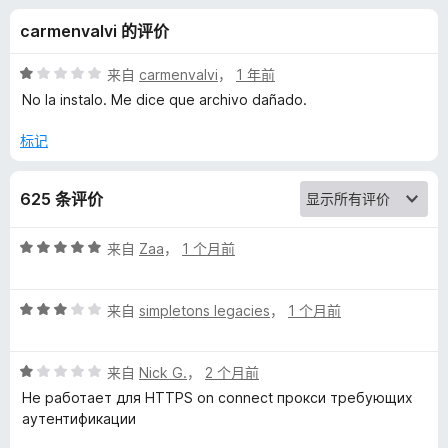
w
carmenvalvi 的评价
i
评
来自
carmenvalvi
，
1 年前
t
分
No la instalo. Me dice que archivo dañado.
1
/
标记
c
5
h
625 条评价
y
评
来自
Zaa
，
1 个月前
分
O
5
评
/
来自
simpletons legacies
，
1 个月前
分
5
m
3
评
/
来自
Nick G.
，
2 个月前
e
分
5
Не работает для HTTPS on connect прокси требующих
1
аутентификации
g
/