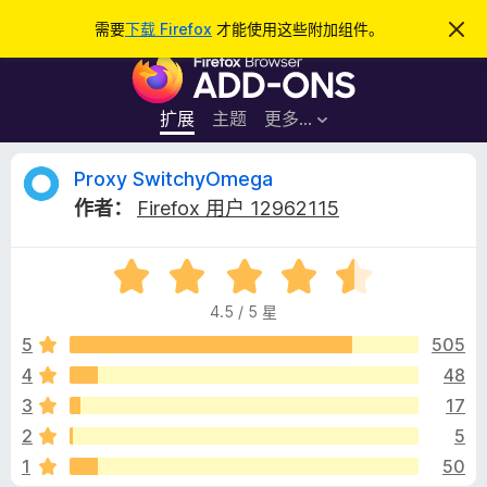
搜
登录
需要
下载 Firefox
才能使用这些附加组件。
忽
略
索
F
此
通
i
知
r
扩展
主题
更多…
e
f
P
Proxy SwitchyOmega
o
作者：
Firefox 用户 12962115
x
r
浏
评
览
o
分
器
4.5 / 5 星
4
附
x
.
5
505
加
5
4
48
组
y
/
件
3
17
5
S
2
5
1
50