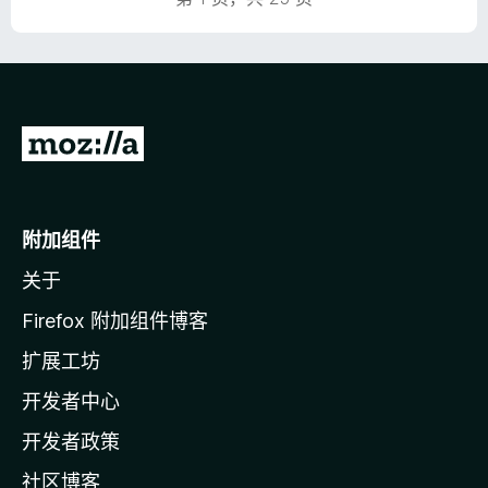
转
至
M
o
附加组件
z
关于
i
l
Firefox 附加组件博客
l
扩展工坊
a
开发者中心
主
页
开发者政策
社区博客