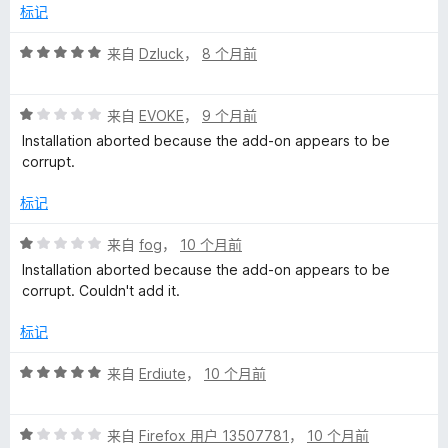
5
标记
a
评
来自
Dzluck
，
8 个月前
分
的
5
评
/
来自
EVOKE
，
9 个月前
评
分
5
Installation aborted because the add-on appears to be
1
corrupt.
价
/
5
标记
评
来自
fog
，
10 个月前
分
Installation aborted because the add-on appears to be
1
corrupt. Couldn't add it.
/
5
标记
评
来自
Erdiute
，
10 个月前
分
5
评
/
来自
Firefox 用户 13507781
，
10 个月前