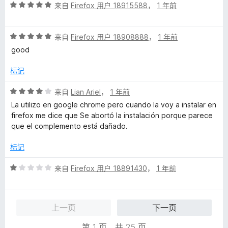
评
/
来自
Firefox 用户 18915588
，
1 年前
分
5
5
评
/
来自
Firefox 用户 18908888
，
1 年前
分
5
good
5
/
标记
5
评
来自
Lian Ariel
，
1 年前
分
La utilizo en google chrome pero cuando la voy a instalar en
4
firefox me dice que Se abortó la instalación porque parece
/
que el complemento está dañado.
5
标记
评
来自
Firefox 用户 18891430
，
1 年前
分
1
/
上一页
下一页
5
第 1 页，共 25 页