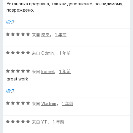
分
5
Установка прервана, так как дополнение, по-видимому,
1
повреждено.
/
5
标记
评
来自
肉肉
，
1 年前
分
5
评
/
来自
Odmin
，
1 年前
分
5
5
评
/
来自
kernel
，
1 年前
分
5
great work
5
/
标记
5
评
来自
Vladimir
，
1 年前
分
5
评
/
来自
YT
，
1 年前
分
5