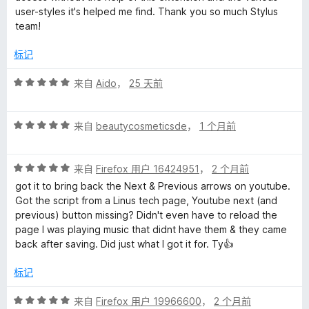
5
user-styles it's helped me find. Thank you so much Stylus
team!
标记
评
来自
Aido
，
25 天前
分
5
评
/
来自
beautycosmeticsde
，
1 个月前
分
5
5
评
/
来自
Firefox 用户 16424951
，
2 个月前
分
5
got it to bring back the Next & Previous arrows on youtube.
5
Got the script from a Linus tech page, Youtube next (and
/
previous) button missing? Didn't even have to reload the
5
page I was playing music that didnt have them & they came
back after saving. Did just what I got it for. Ty👍
标记
评
来自
Firefox 用户 19966600
，
2 个月前