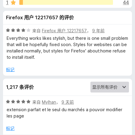
的
1
44
评
Firefox 用户 12217657 的评价
价
评
来自
Firefox 用户 12217657
，
9 年前
分
Everything works likes stylish, but there is one small problem
4
that will be hopefully fixed soon. Styles for websites can be
/
installed normally, but styles for Firefox' about:home refuse
5
to install itself.
标记
1,217 条评价
评
来自
Mylhan
，
9 天前
分
extension parfait et le seul du marchés a pouvoir modifier
5
les page
/
5
标记