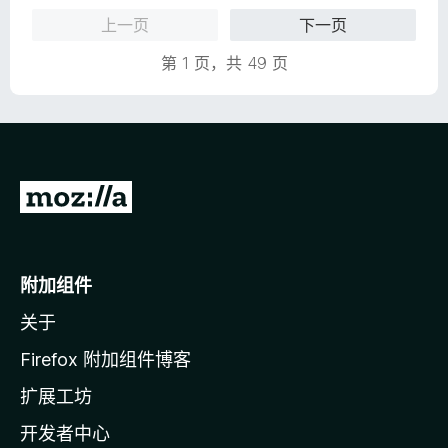
/
上一页
下一页
5
第 1 页，共 49 页
转
至
M
o
附加组件
z
关于
i
l
Firefox 附加组件博客
l
扩展工坊
a
开发者中心
主