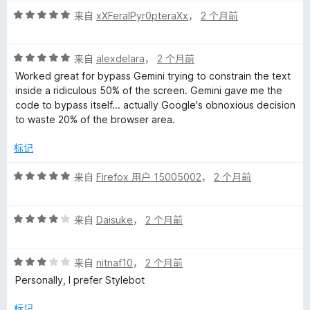
5
评
/
来自
xXFeralPyr0pteraXx
，
2 个月前
分
5
5
评
/
来自
alexdelara
，
2 个月前
分
5
Worked great for bypass Gemini trying to constrain the text
5
inside a ridiculous 50% of the screen. Gemini gave me the
/
code to bypass itself... actually Google's obnoxious decision
5
to waste 20% of the browser area.
标记
评
来自
Firefox 用户 15005002
，
2 个月前
分
5
评
/
来自
Daisuke
，
2 个月前
分
5
4
评
/
来自
nitnaf10
，
2 个月前
分
5
Personally, I prefer Stylebot
3
/
标记