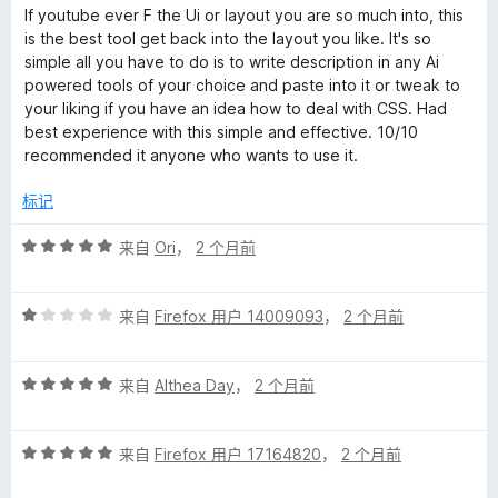
分
If youtube ever F the Ui or layout you are so much into, this
5
is the best tool get back into the layout you like. It's so
/
simple all you have to do is to write description in any Ai
5
powered tools of your choice and paste into it or tweak to
your liking if you have an idea how to deal with CSS. Had
best experience with this simple and effective. 10/10
recommended it anyone who wants to use it.
标记
评
来自
Ori
，
2 个月前
分
5
评
/
来自
Firefox 用户 14009093
，
2 个月前
分
5
1
评
/
来自
Althea Day
，
2 个月前
分
5
5
评
/
来自
Firefox 用户 17164820
，
2 个月前
分
5