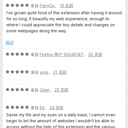
评
来自
FieryOx
，
13 天前
分
I've grown quite fond of this extension after having it around
5
for so long. It beautify my web experience, enough to
/
where I could appreciate the tiny details and changes on
5
some webpages along the way.
标记
评
来自
Firefox 用户 20048187
，
20 天前
分
5
评
/
来自
yogi
，
21 天前
分
5
5
评
/
来自
Олег
，
23 天前
分
5
5
评
/
来自
Eti
，
24 天前
分
5
Saves my life and my eyes on a daily basis, I cannot even
5
begin to list the amount of websites I wouldn't be able to
/
access without the help of this extension and the various