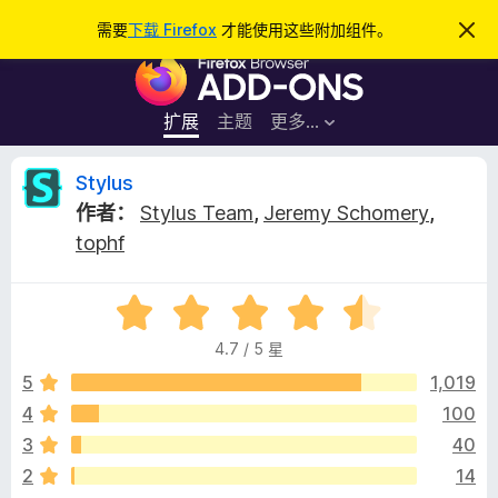
搜
登录
需要
下载 Firefox
才能使用这些附加组件。
忽
略
索
F
此
通
i
知
r
扩展
主题
更多…
e
f
S
Stylus
o
作者：
Stylus Team
,
Jeremy Schomery
,
x
t
tophf
浏
览
y
器
评
分
附
l
4.7 / 5 星
4
加
.
5
1,019
组
u
7
件
4
100
/
s
3
40
5
2
14