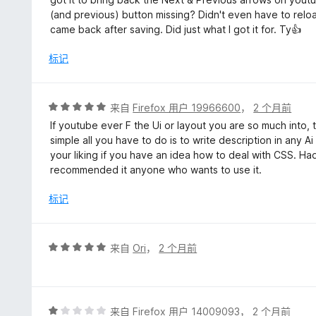
5
(and previous) button missing? Didn't even have to relo
/
came back after saving. Did just what I got it for. Ty👍
5
标记
评
来自
Firefox 用户 19966600
，
2 个月前
分
If youtube ever F the Ui or layout you are so much into, th
5
simple all you have to do is to write description in any 
/
your liking if you have an idea how to deal with CSS. Ha
5
recommended it anyone who wants to use it.
标记
评
来自
Ori
，
2 个月前
分
5
/
5
评
来自
Firefox 用户 14009093
，
2 个月前