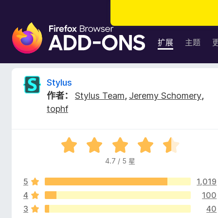
F
i
扩展
主题
r
e
f
S
Stylus
o
作者：
Stylus Team
,
Jeremy Schomery
,
x
t
tophf
浏
览
y
器
评
附
l
分
加
4.7 / 5 星
4
组
u
.
件
5
1,019
7
/
4
100
s
5
3
40