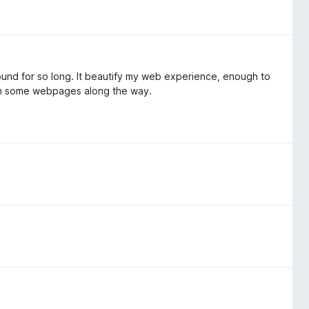
around for so long. It beautify my web experience, enough to
 on some webpages along the way.