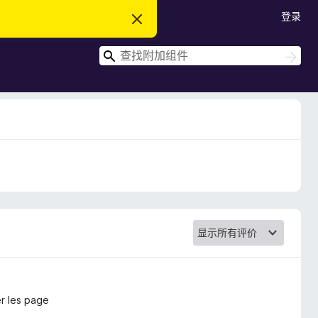
登录
忽
略
此
搜
通
搜
知
索
索
er les page