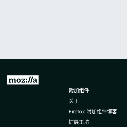
转
至
附加组件
M
关于
o
z
Firefox 附加组件博客
i
扩展工坊
l