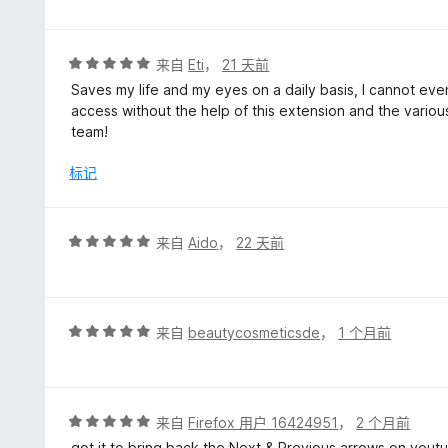
5
/
5
评
来自
Eti
，
21 天前
分
Saves my life and my eyes on a daily basis, I cannot even
5
access without the help of this extension and the variou
/
team!
5
标记
评
来自
Aido
，
22 天前
分
5
/
5
评
来自
beautycosmeticsde
，
1 个月前
分
5
/
5
评
来自
Firefox 用户 16424951
，
2 个月前
分
got it to bring back the Next & Previous arrows on yout