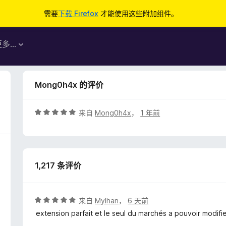
需要
下载 Firefox
才能使用这些附加组件。
更多…
Mong0h4x 的评价
评
来自
Mong0h4x
，
1 年前
分
5
/
5
1,217 条评价
评
来自
Mylhan
，
6 天前
分
extension parfait et le seul du marchés a pouvoir modifi
5