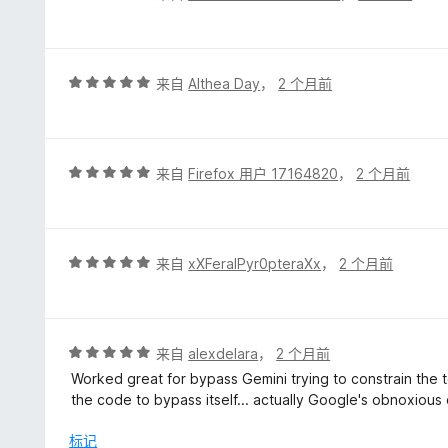
分
1
/
5
评
来自
Althea Day
，
2 个月前
分
5
/
5
评
来自
Firefox 用户 17164820
，
2 个月前
分
5
/
5
评
来自
xXFeralPyr0pteraXx
，
2 个月前
分
5
/
5
评
来自
alexdelara
，
2 个月前
分
Worked great for bypass Gemini trying to constrain the 
5
the code to bypass itself... actually Google's obnoxious
/
5
标记