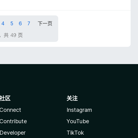
4
5
6
7
下一页
页，共 49 页
社区
关注
Connect
Instagram
Contribute
YouTube
Developer
TikTok