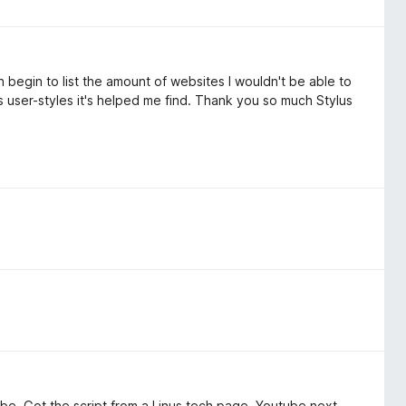
 begin to list the amount of websites I wouldn't be able to
s user-styles it's helped me find. Thank you so much Stylus
ube. Got the script from a Linus tech page, Youtube next