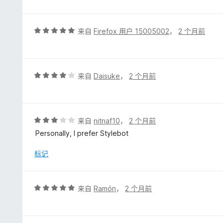
评
来自
Firefox 用户 15005002
，
2 个月前
分
5
/
5
评
来自
Daisuke
，
2 个月前
分
4
/
5
评
来自
nitnaf10
，
2 个月前
分
Personally, I prefer Stylebot
3
/
标记
5
评
来自
Ramón
，
2 个月前
分
5
/