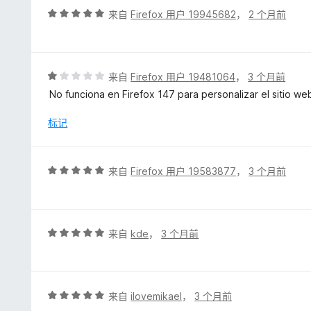
5
评
来自
Firefox 用户 19945682
，
2 个月前
分
5
/
5
评
来自
Firefox 用户 19481064
，
3 个月前
分
No funciona en Firefox 147 para personalizar el sitio web
1
/
标记
5
评
来自
Firefox 用户 19583877
，
3 个月前
分
5
/
5
评
来自
kde
，
3 个月前
分
5
/
5
评
来自
ilovemikael
，
3 个月前
分