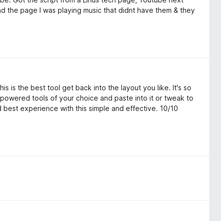
ad the page I was playing music that didnt have them & they
is is the best tool get back into the layout you like. It's so
Ai powered tools of your choice and paste into it or tweak to
d best experience with this simple and effective. 10/10