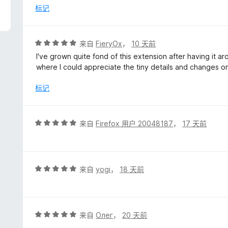
/
标记
5
评
来自
FieryOx
，
10 天前
分
I've grown quite fond of this extension after having it 
5
where I could appreciate the tiny details and changes
/
5
标记
评
来自
Firefox 用户 20048187
，
17 天前
分
5
/
5
评
来自
yogi
，
18 天前
分
5
/
5
评
来自
Олег
，
20 天前
分