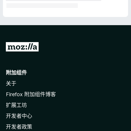
转
至
M
o
附加组件
z
关于
i
l
Firefox 附加组件博客
l
扩展工坊
a
开发者中心
主
页
开发者政策