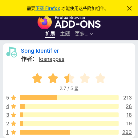
搜
登录
需要
下载 Firefox
才能使用这些附加组件。
忽
略
索
F
此
通
i
知
r
扩展
主题
更多…
e
f
S
Song Identifier
o
作者：
losnappas
x
o
浏
评
览
n
分
器
2.7 / 5 星
2
附
g
.
5
213
加
7
4
26
组
I
/
件
3
18
5
d
2
19
1
290