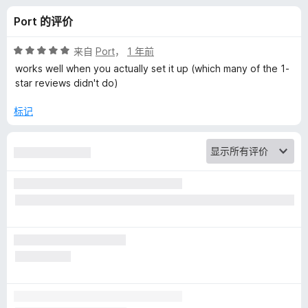
e
Port 的评价
n
评
来自
Port
，
1 年前
t
分
works well when you actually set it up (which many of the 1-
5
star reviews didn't do)
/
i
5
标记
f
i
e
r
的
评