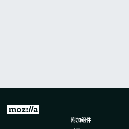
转
至
附加组件
M