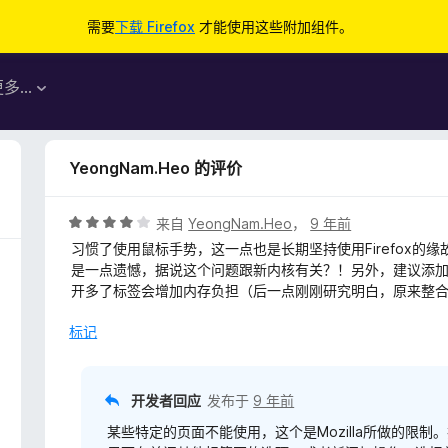
需要
下载 Firefox
才能使用这些附加组件。
更多…
YeongNam.Heo 的评价
评
来自
YeongNam.Heo
，
9 年前
分
习惯了使用鼠标手势，这一点也是长期坚持使用Firefox的缘故
4
是一点遗憾，据说这个问题跟新内核有关？！另外，建议添加
/
开多了标签会增加内存负担（后一点刚刚研究明白，原来整
5
标记
开发者回应
发布于
9 年前
某些特定的页面不能使用，这个是Mozilla所做的限