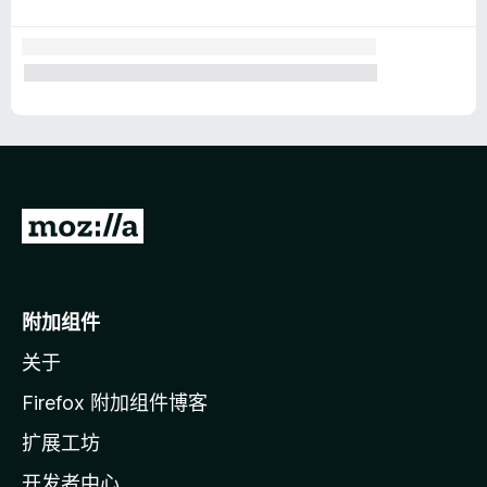
转
至
M
o
附加组件
z
关于
i
l
Firefox 附加组件博客
l
扩展工坊
a
开发者中心
主