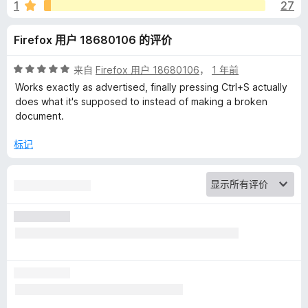
F
1
27
i
Firefox 用户 18680106 的评价
l
评
来自
Firefox 用户 18680106
，
1 年前
分
Works exactly as advertised, finally pressing Ctrl+S actually
e
5
does what it's supposed to instead of making a broken
/
document.
5
|
标记
将
完
整
的
页