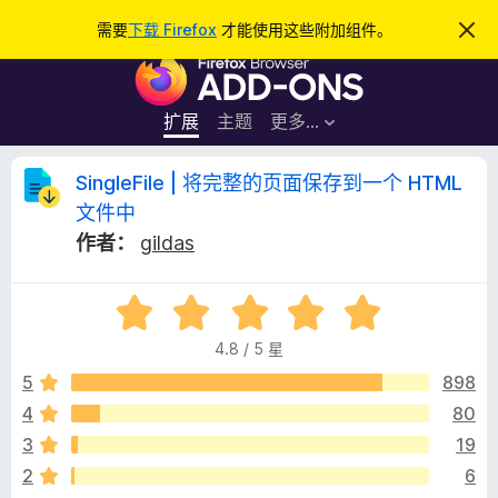
搜
登录
需要
下载 Firefox
才能使用这些附加组件。
忽
略
索
F
此
通
i
知
r
扩展
主题
更多…
e
f
S
SingleFile | 将完整的页面保存到一个 HTML
o
文件中
x
i
作者：
gildas
浏
览
n
器
评
分
附
g
4.8 / 5 星
4
加
.
5
898
组
l
8
件
4
80
/
e
3
19
5
2
6