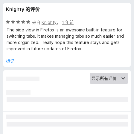
e
Knighty 的评价
w
评
来自
Knighty
，
1 年前
的
分
The side view in Firefox is an awesome built-in feature for
5
switching tabs. It makes managing tabs so much easier and
/
more organized. I really hope this feature stays and gets
评
5
improved in future updates of Firefox!
价
标记