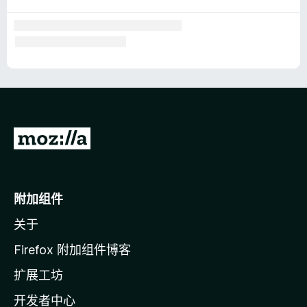
转
至
M
o
附加组件
z
关于
i
l
Firefox 附加组件博客
l
扩展工坊
a
开发者中心
主