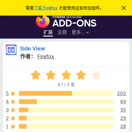
搜
登录
需要
下载 Firefox
才能使用这些附加组件。
忽
略
索
F
此
通
i
知
r
扩展
主题
更多…
e
f
S
Side View
o
作者：
Firefox
x
i
浏
评
览
d
分
器
4.1 / 5 星
4
附
e
.
5
202
加
1
4
69
组
V
/
件
3
35
5
i
2
29
1
28