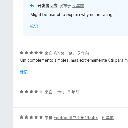
开发者回应
发布于
5 年前
Might be useful to explain why in the rating
标记
评
来自
White.Hat
，
5 年前
分
Um complemento simples, mas extremamente útil para m
5
/
标记
5
评
来自
Licht
，
6 年前
分
4
/
5
评
来自
Firefox 用户 10619540
，
6 年前
分