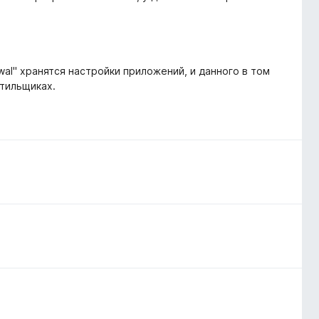
-wal" хранятся настройки приложений, и данного в том
стильщиках.