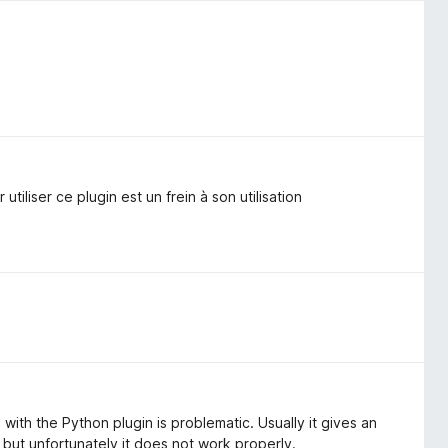
utiliser ce plugin est un frein à son utilisation
with the Python plugin is problematic. Usually it gives an
, but unfortunately it does not work properly.