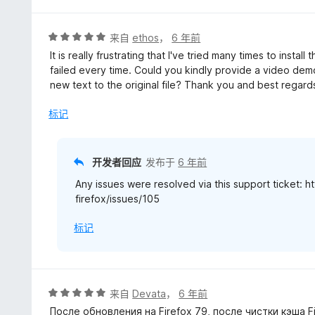
5
/
5
评
来自
ethos
，
6 年前
分
It is really frustrating that I've tried many times to instal
5
failed every time. Could you kindly provide a video de
/
new text to the original file? Thank you and best regard
5
标记
开发者回应
发布于
6 年前
Any issues were resolved via this support ticket: 
firefox/issues/105
标记
评
来自
Devata
，
6 年前
分
После обновления на Firefox 79, после чистки кэша 