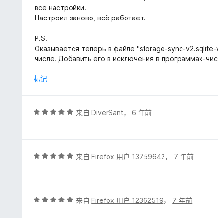
5
все настройки.
/
Настроил заново, всё работает.
5
P.S.
Оказывается теперь в файле "storage-sync-v2.sqlite
числе. Добавить его в исключения в программах-чи
标记
评
来自
DiverSant
，
6 年前
分
5
/
5
评
来自
Firefox 用户 13759642
，
7 年前
分
5
/
5
评
来自
Firefox 用户 12362519
，
7 年前
分