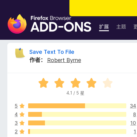
F
i
扩展
主题
r
e
f
S
Save Text To File
o
作者：
Robert Byrne
x
a
浏
览
v
评
器
分
附
4.1 / 5 星
e
4
加
.
组
5
34
1
T
件
/
4
8
5
3
10
e
2
1