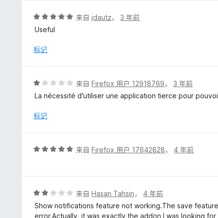
评
来自
jdautz
，
3 年前
分
Useful
5
/
标记
5
评
来自
Firefox 用户 12918769
，
3 年前
分
La nécessité d'utiliser une application tierce pour pouvoir 
1
/
标记
5
评
来自
Firefox 用户 17642828
，
4 年前
分
5
/
5
评
来自
Hasan Tahsin
，
4 年前
分
Show notifications feature not working.The save feature 
2
error.Actually, it was exactly the addon I was looking for