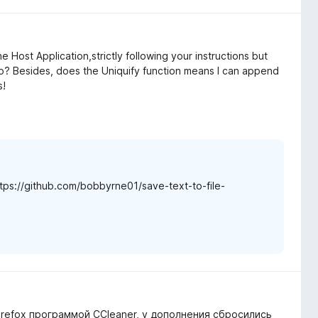
l the Host Application,strictly following your instructions but
mo? Besides, does the Uniquify function means I can append
s!
https://github.com/bobbyrne01/save-text-to-file-
Firefox программой CCleaner, у дополнения сбросились