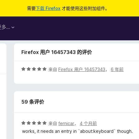
需要
下载 Firefox
才能使用这些附加组件。
更多…
Firefox 用户 16457343 的评价
评
来自
Firefox 用户 16457343
，
6 年前
分
5
/
5
59 条评价
评
来自
fernicar
，
4 个月前
分
works, it needs an entry in `about:keyboard` though.
5