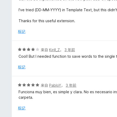
I've tried {DD-MM-YYYY} in Template Text, but this didn'
Thanks for this useful extension.
标记
评
来自
Kirill_Z
，
3 年前
分
Cool! But I needed function to save words to the single te
4
/
标记
5
评
来自
PabloY
，
3 年前
分
Funciona muy bien, es simple y clara. No es necesario in
5
carpeta.
/
5
标记