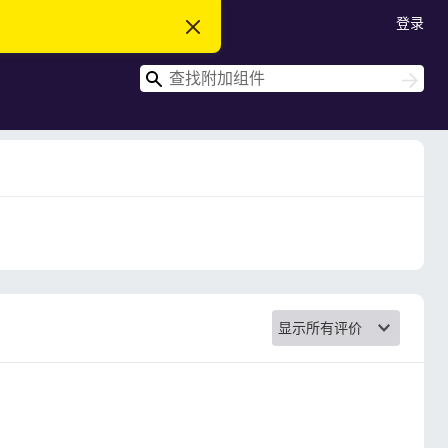
登录
忽
略
此
搜
通
搜
知
索
索