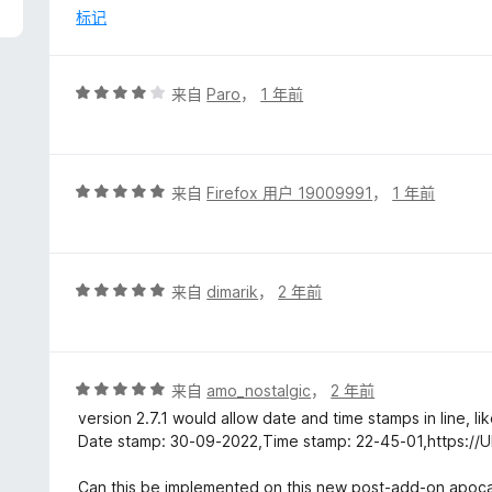
/
标记
5
评
来自
Paro
，
1 年前
分
4
/
5
评
来自
Firefox 用户 19009991
，
1 年前
分
5
/
5
评
来自
dimarik
，
2 年前
分
5
/
5
评
来自
amo_nostalgic
，
2 年前
分
version 2.7.1 would allow date and time stamps in line, li
5
Date stamp: 30-09-2022,Time stamp: 22-45-01,https://
/
5
Can this be implemented on this new post-add-on apoc