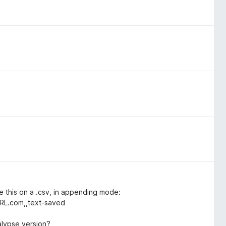
ke this on a .csv, in appending mode:
URL.com,,text-saved
alypse version?