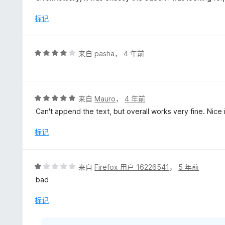
/
5
标记
评
来自
pasha
，
4 年前
分
4
/
5
评
来自
Mauro
，
4 年前
分
Can't append the text, but overall works very fine. Nice 
5
/
标记
5
评
来自
Firefox 用户 16226541
，
5 年前
分
bad
1
/
标记
5