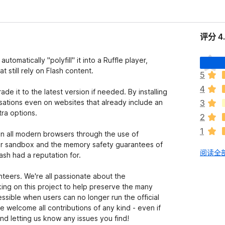
评分 4
目
utomatically "polyfill" it into a Ruffle player,
前
 still rely on Flash content.
5
尚
4
无
rade it to the latest version if needed. By installing
评
isations even on websites that already include an
3
分
tra options.
2
1
s on all modern browsers through the use of
r sandbox and the memory safety guarantees of
阅读全部
lash had a reputation for.
nteers. We're all passionate about the
ing on this project to help preserve the many
ssible when users can no longer run the official
we welcome all contributions of any kind - even if
and letting us know any issues you find!