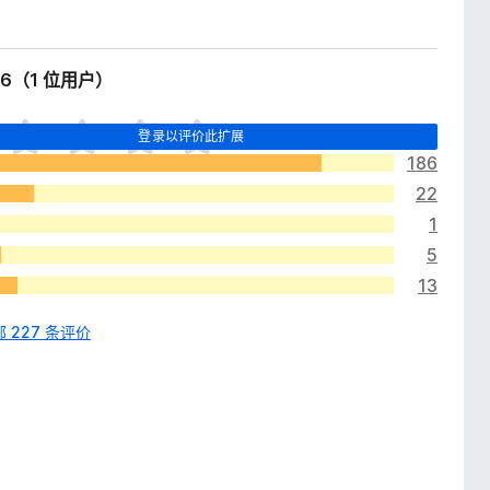
.6（1 位用户）
登录以评价此扩展
186
22
1
5
13
 227 条评价