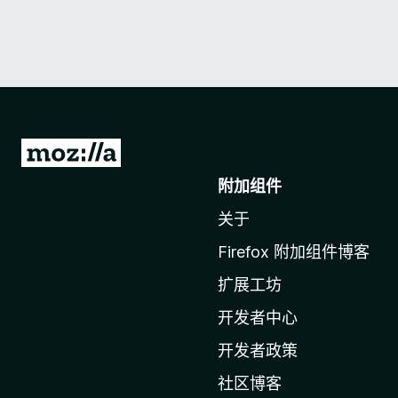
转
至
附加组件
M
关于
o
z
Firefox 附加组件博客
i
扩展工坊
l
l
开发者中心
a
开发者政策
主
社区博客
页