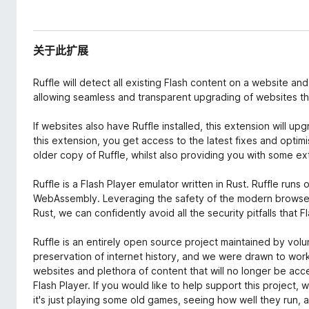
关于此扩展
Ruffle will detect all existing Flash content on a website and a
allowing seamless and transparent upgrading of websites that
If websites also have Ruffle installed, this extension will upg
this extension, you get access to the latest fixes and optim
older copy of Ruffle, whilst also providing you with some ex
Ruffle is a Flash Player emulator written in Rust. Ruffle run
WebAssembly. Leveraging the safety of the modern browse
Rust, we can confidently avoid all the security pitfalls that F
Ruffle is an entirely open source project maintained by volu
preservation of internet history, and we were drawn to work
websites and plethora of content that will no longer be acce
Flash Player. If you would like to help support this project, 
it's just playing some old games, seeing how well they run, 