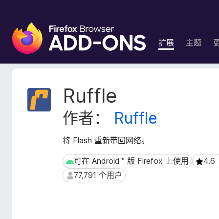
F
i
扩展
主题
r
e
f
o
扩
Ruffle
x
展
元
浏
作者：
Ruffle
数
览
据
器
将 Flash 重新带回网络。
附
加
可在 Android™ 版 Firefox 上使用
4.
可在 Android™ 版 Firefox 上使用
4.6（
组
77,791 个用户
77,791 个用户
件