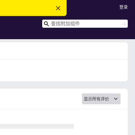
登录
忽
略
此
搜
通
搜
知
索
索