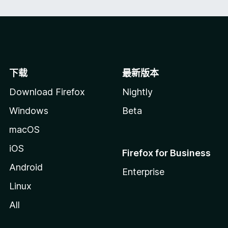
下载
最新版本
Download Firefox
Nightly
Windows
Beta
macOS
iOS
Firefox for Business
Android
Enterprise
Linux
All