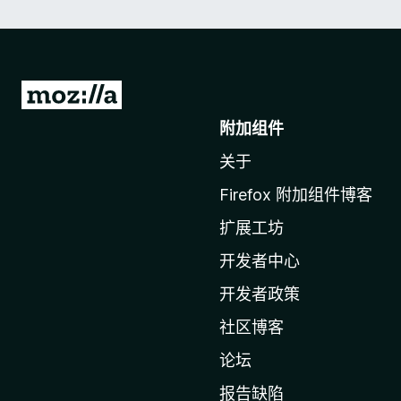
转
至
附加组件
M
关于
o
z
Firefox 附加组件博客
i
扩展工坊
l
l
开发者中心
a
开发者政策
主
社区博客
页
论坛
报告缺陷