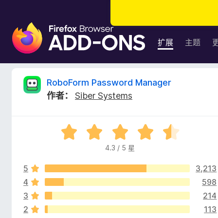
F
i
扩展
主题
r
e
f
R
RoboForm Password Manager
o
作者：
Siber Systems
x
o
浏
览
b
评
器
分
附
4.3 / 5 星
o
4
加
.
组
5
3,213
3
F
件
/
4
598
5
3
214
o
2
113