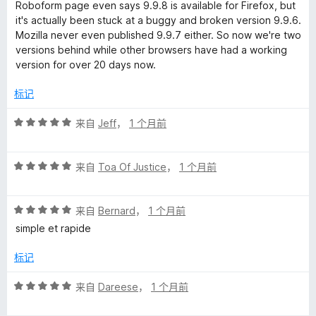
/
Roboform page even says 9.9.8 is available for Firefox, but
5
it's actually been stuck at a buggy and broken version 9.9.6.
M
Mozilla never even published 9.9.7 either. So now we're two
versions behind while other browsers have had a working
a
version for over 20 days now.
n
标记
评
a
来自
Jeff
，
1 个月前
分
5
g
评
/
来自
Toa Of Justice
，
1 个月前
分
5
e
5
评
/
来自
Bernard
，
1 个月前
r
分
5
simple et rapide
5
/
标记
的
5
评
来自
Dareese
，
1 个月前
评
分
5