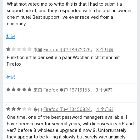
5
What motivated me to write this is that I had to submit a
support ticket, and they responded with a helpful answer in
one minute! Best support I've ever received from a
company.
标记
评
来自
Firefox 用户 18672029
，
3 个月前
分
Funktioniert leider seit ein paar Wochen nicht mehr mit
1
Firefox
/
5
标记
评
来自
Firefox 用户 16716155
，
3 个月前
分
5
评
/
来自
Firefox 用户 13456834
，
4 个月前
分
5
One time, one of the best password managers available. I
3
have been a user for several years, with licenses in ver6 and
/
ver7 before 8 wholesale upgrade & now 9. Unfortunately
5
they appear to be killing it slowly but surely with untimely