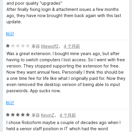
and poor quality "upgrades"
After finally fixing login & attachment issues a few months
ago, they have now brought them back again with this last
update.
标记
评
来自
litlewolf2
，
4 个月前
分
Was a great extension. I bought mine years ago, but after
1
having to switch computers I lost access. So I went with free
/
version. They stopped supporting the extension for free.
5
Now they want annual fees. Personally I think this should be
a one time fee for life like what I originally paid for. Now they
even removed the desktop version of being able to input
passwords. App sucks now.
标记
评
来自
KevinZ
，
4 个月前
分
I chose Roboform maybe a couple of decades ago when I
5
held a senior staff position in IT which had the word