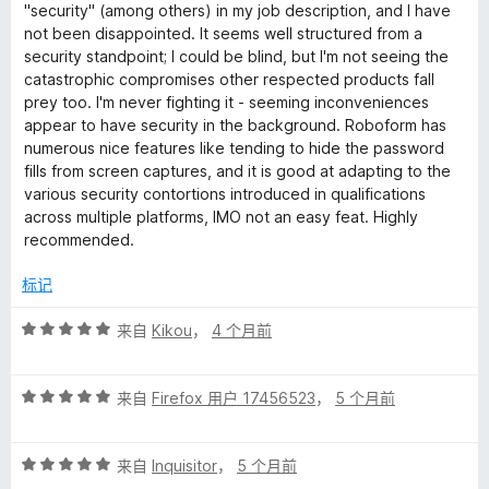
/
"security" (among others) in my job description, and I have
5
not been disappointed. It seems well structured from a
security standpoint; I could be blind, but I'm not seeing the
catastrophic compromises other respected products fall
prey too. I'm never fighting it - seeming inconveniences
appear to have security in the background. Roboform has
numerous nice features like tending to hide the password
fills from screen captures, and it is good at adapting to the
various security contortions introduced in qualifications
across multiple platforms, IMO not an easy feat. Highly
recommended.
标记
评
来自
Kikou
，
4 个月前
分
5
评
/
来自
Firefox 用户 17456523
，
5 个月前
分
5
5
评
/
来自
Inquisitor
，
5 个月前
分
5