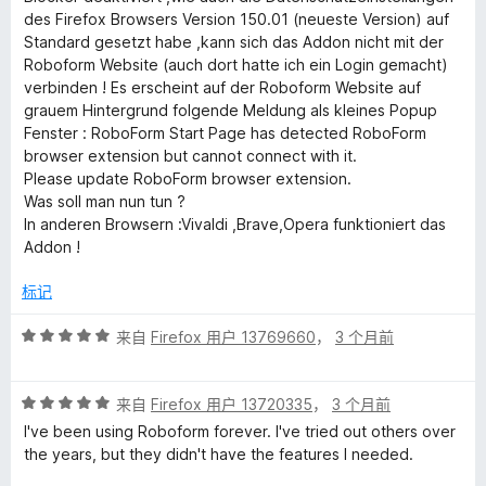
des Firefox Browsers Version 150.01 (neueste Version) auf
Standard gesetzt habe ,kann sich das Addon nicht mit der
Roboform Website (auch dort hatte ich ein Login gemacht)
verbinden ! Es erscheint auf der Roboform Website auf
grauem Hintergrund folgende Meldung als kleines Popup
Fenster : RoboForm Start Page has detected RoboForm
browser extension but cannot connect with it.
Please update RoboForm browser extension.
Was soll man nun tun ?
In anderen Browsern :Vivaldi ,Brave,Opera funktioniert das
Addon !
标记
评
来自
Firefox 用户 13769660
，
3 个月前
分
5
评
/
来自
Firefox 用户 13720335
，
3 个月前
分
5
I've been using Roboform forever. I've tried out others over
5
the years, but they didn't have the features I needed.
/