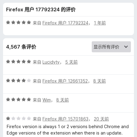
r
Firefox 用户 17792324 的评价
m
评
来自
Firefox 用户 17792324
，
1 年前
P
分
5
/
a
4,567 条评价
5
s
评
来自
Lucidyty
，
5 天前
分
s
5
评
/
来自
Firefox 用户 12661352
，
8 天前
分
5
w
4
评
/
来自
Wim
，
8 天前
o
分
5
5
r
评
/
来自
Firefox 用户 15701863
，
20 天前
分
5
Firefox version is always 1 or 2 versions behind Chrome and
1
d
Edge versions of the extension when there is an update.