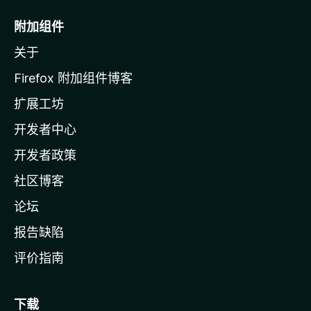
M
o
附加组件
z
关于
i
l
Firefox 附加组件博客
l
扩展工坊
a
开发者中心
主
页
开发者政策
社区博客
论坛
报告缺陷
评价指南
下载