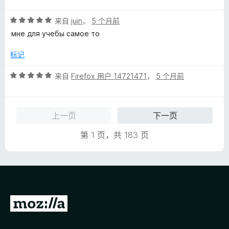
5
评
/
来自
juin
，
5 个月前
分
5
мне для учебы самое то
5
/
标记
5
评
来自
Firefox 用户 14721471
，
5 个月前
分
5
/
上一页
下一页
5
第 1 页，共 183 页
转
至