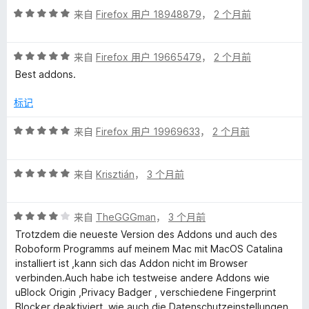
价
评
/
来自
Firefox 用户 18948879
，
2 个月前
分
5
5
评
/
来自
Firefox 用户 19665479
，
2 个月前
分
5
Best addons.
5
/
标记
5
评
来自
Firefox 用户 19969633
，
2 个月前
分
5
评
/
来自
Krisztián
，
3 个月前
分
5
5
评
/
来自
TheGGGman
，
3 个月前
分
5
Trotzdem die neueste Version des Addons und auch des
4
Roboform Programms auf meinem Mac mit MacOS Catalina
/
installiert ist ,kann sich das Addon nicht im Browser
5
verbinden.Auch habe ich testweise andere Addons wie
uBlock Origin ,Privacy Badger , verschiedene Fingerprint
Blocker deaktiviert ,wie auch die Datenschutzeinstellungen