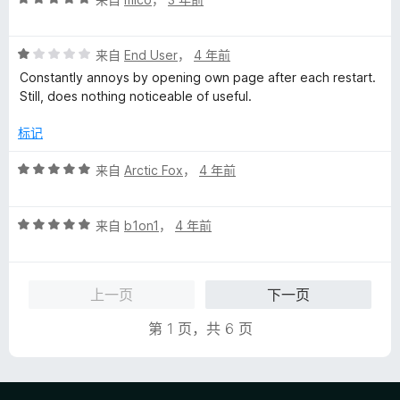
分
5
5
评
/
来自
End User
，
4 年前
分
5
Constantly annoys by opening own page after each restart.
1
Still, does nothing noticeable of useful.
/
5
标记
评
来自
Arctic Fox
，
4 年前
分
5
评
/
来自
b1on1
，
4 年前
分
5
5
/
上一页
下一页
5
第 1 页，共 6 页