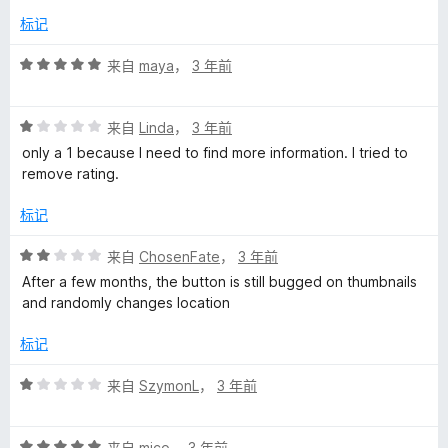
标记
评
来自
maya
，
3 年前
分
5
评
/
来自
Linda
，
3 年前
分
5
only a 1 because I need to find more information. I tried to
1
remove rating.
/
5
标记
评
来自
ChosenFate
，
3 年前
分
After a few months, the button is still bugged on thumbnails
2
and randomly changes location
/
5
标记
评
来自
SzymonL
，
3 年前
分
1
评
/
来自
mico
，
3 年前