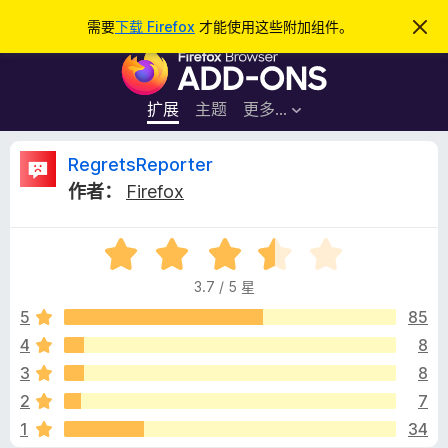
搜
登录
需要
下载 Firefox
才能使用这些附加组件。
忽
略
索
F
此
通
i
知
r
扩展
主题
更多…
e
f
R
RegretsReporter
o
作者：
Firefox
x
e
浏
评
览
g
分
器
3.7 / 5 星
3
附
r
.
5
85
加
7
4
8
组
e
/
件
3
8
5
t
2
7
1
34