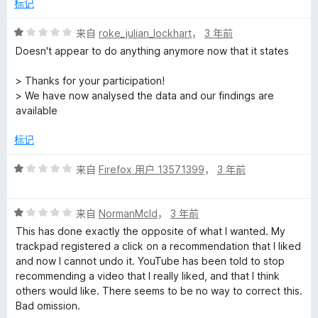
5
标记
评
来自
roke_julian_lockhart
，
3 年前
分
Doesn't appear to do anything anymore now that it states
1
/
> Thanks for your participation!
5
> We have now analysed the data and our findings are
available
标记
评
来自
Firefox 用户 13571399
，
3 年前
分
1
评
/
来自
NormanMcld
，
3 年前
分
5
This has done exactly the opposite of what I wanted. My
1
trackpad registered a click on a recommendation that I liked
/
and now I cannot undo it. YouTube has been told to stop
5
recommending a video that I really liked, and that I think
others would like. There seems to be no way to correct this.
Bad omission.