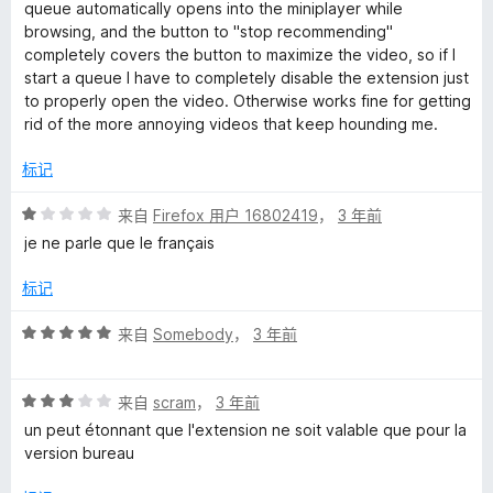
2
queue automatically opens into the miniplayer while
/
browsing, and the button to "stop recommending"
5
completely covers the button to maximize the video, so if I
start a queue I have to completely disable the extension just
to properly open the video. Otherwise works fine for getting
rid of the more annoying videos that keep hounding me.
标记
评
来自
Firefox 用户 16802419
，
3 年前
分
je ne parle que le français
1
/
标记
5
评
来自
Somebody
，
3 年前
分
5
评
/
来自
scram
，
3 年前
分
5
un peut étonnant que l'extension ne soit valable que pour la
3
version bureau
/