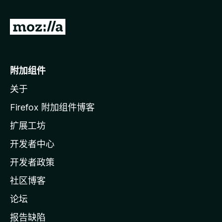
转
至
M
o
附加组件
z
关于
i
l
Firefox 附加组件博客
l
扩展工坊
a
开发者中心
主
页
开发者政策
社区博客
论坛
报告缺陷