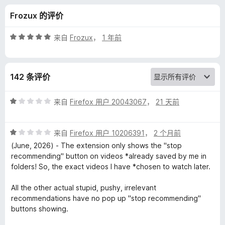
s
Frozux 的评价
R
评
来自
Frozux
，
1 年前
e
分
5
/
p
142 条评价
5
o
评
来自
Firefox 用户 20043067
，
21 天前
分
r
1
评
/
来自
Firefox 用户 10206391
，
2 个月前
分
5
t
(June, 2026) - The extension only shows the "stop
1
recommending" button on videos *already saved by me in
/
folders! So, the exact videos I have *chosen to watch later.
e
5
All the other actual stupid, pushy, irrelevant
r
recommendations have no pop up "stop recommending"
buttons showing.
的