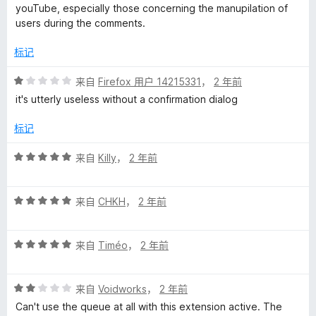
/
youTube, especially those concerning the manupilation of
5
users during the comments.
标记
评
来自
Firefox 用户 14215331
，
2 年前
分
it's utterly useless without a confirmation dialog
1
/
标记
5
评
来自
Killy
，
2 年前
分
5
评
/
来自
CHKH
，
2 年前
分
5
5
评
/
来自
Timéo
，
2 年前
分
5
5
评
/
来自
Voidworks
，
2 年前
分
5
Can't use the queue at all with this extension active. The