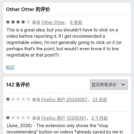
s
Other Otter 的评价
R
评
来自
Other Otter
，
6 年前
e
分
This is a great idea, but you shouldn't have to click on a
4
video before reporting it. If I get recommended a
/
regrettable video, I'm not generally going to click on it (or
p
5
perhaps that's the point, but would I even know it to bre
regrettable at that point?)
o
标记
r
142 条评价
t
评
来自
Firefox 用户 20043067
，
23 天前
e
分
1
r
评
/
来自
Firefox 用户 10206391
，
2 个月前
分
5
(June, 2026) - The extension only shows the "stop
的
1
recommending" button on videos *already saved by me in