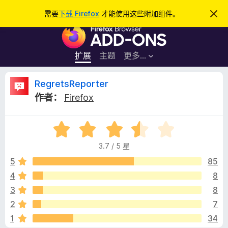
搜
登录
需要
下载 Firefox
才能使用这些附加组件。
忽
略
索
F
此
通
i
知
r
扩展
主题
更多…
e
f
R
RegretsReporter
o
作者：
Firefox
x
e
浏
评
览
g
分
器
3.7 / 5 星
3
附
r
.
5
85
加
7
4
8
组
e
/
件
3
8
5
t
2
7
1
34