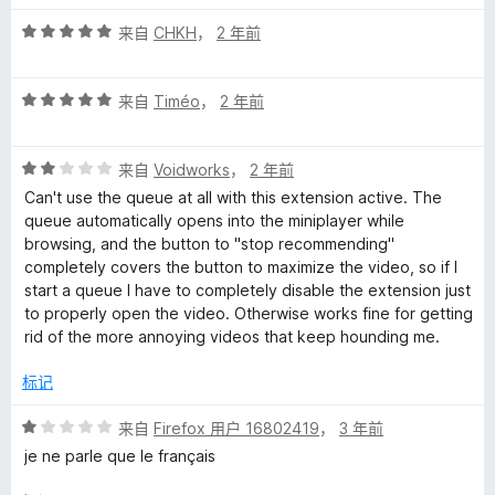
5
评
/
来自
CHKH
，
2 年前
分
5
5
评
/
来自
Timéo
，
2 年前
分
5
5
评
/
来自
Voidworks
，
2 年前
分
5
Can't use the queue at all with this extension active. The
2
queue automatically opens into the miniplayer while
/
browsing, and the button to "stop recommending"
5
completely covers the button to maximize the video, so if I
start a queue I have to completely disable the extension just
to properly open the video. Otherwise works fine for getting
rid of the more annoying videos that keep hounding me.
标记
评
来自
Firefox 用户 16802419
，
3 年前
分
je ne parle que le français
1