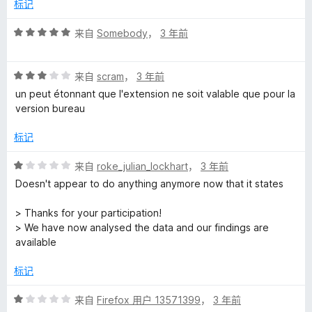
/
标记
5
评
来自
Somebody
，
3 年前
分
5
评
/
来自
scram
，
3 年前
分
5
un peut étonnant que l'extension ne soit valable que pour la
3
version bureau
/
5
标记
评
来自
roke_julian_lockhart
，
3 年前
分
Doesn't appear to do anything anymore now that it states
1
/
> Thanks for your participation!
5
> We have now analysed the data and our findings are
available
标记
评
来自
Firefox 用户 13571399
，
3 年前