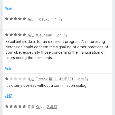
5
标记
评
来自
Frozux
，
1 年前
分
5
评
/
来自
fCauneau
，
2 年前
分
5
Excellent module, for an excellent program. An interesting
5
extension could concern the signalling of other practices of
/
youTube, especially those concerning the manupilation of
5
users during the comments.
标记
评
来自
Firefox 用户 14215331
，
2 年前
分
it's utterly useless without a confirmation dialog
1
/
标记
5
评
来自
Killy
，
2 年前
分