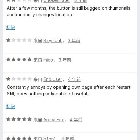
来自
ChosenFate
，
3 年前
分
After a few months, the button is still bugged on thumbnails
2
and randomly changes location
/
5
标记
评
来自
SzymonL
，
3 年前
分
1
评
/
来自
mico
，
3 年前
分
5
5
评
/
来自
End User
，
4 年前
分
5
Constantly annoys by opening own page after each restart.
1
Still, does nothing noticeable of useful.
/
5
标记
评
来自
Arctic Fox
，
4 年前
分
5
评
/
来自
b1on1
，
4 年前