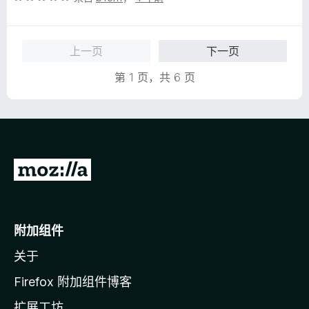
分
5
5
/
上一页
下一页
5
第 1 页，共 6 页
转
至
M
o
附加组件
z
关于
i
l
Firefox 附加组件博客
l
扩展工坊