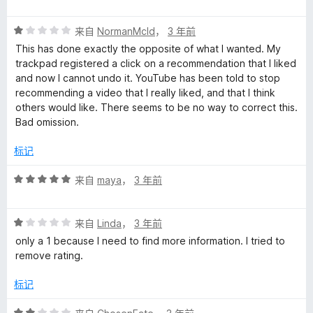
分
1
评
/
来自
NormanMcld
，
3 年前
分
5
This has done exactly the opposite of what I wanted. My
1
trackpad registered a click on a recommendation that I liked
/
and now I cannot undo it. YouTube has been told to stop
5
recommending a video that I really liked, and that I think
others would like. There seems to be no way to correct this.
Bad omission.
标记
评
来自
maya
，
3 年前
分
5
评
/
来自
Linda
，
3 年前
分
5
only a 1 because I need to find more information. I tried to
1
remove rating.
/
5
标记
评