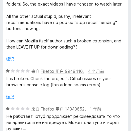
/
folders! So, the exact videos I have *chosen to watch later.
5
评
All the other actual stupid, pushy, irrelevant
recommendations have no pop up "stop recommending"
价
buttons showing.
How can Mozilla itself author such a broken extension, and
then LEAVE IT UP for downloading??
标记
评
来自
Firefox 用户 9949416
，
4 个月前
分
It is broken. Check the project's Github issues or your
1
browser's console log (this addon spams errors).
/
5
标记
评
来自
Firefox 用户 14343652
，
1 年前
分
Не работает, ютуб продолжает рекомендовать то что
1
не нравится и не интересует. Может они тупо игнорят
/
русских...