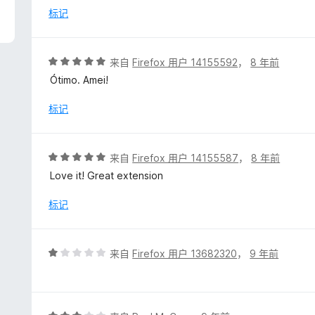
/
标记
5
评
来自
Firefox 用户 14155592
，
8 年前
分
Ótimo. Amei!
5
/
标记
5
评
来自
Firefox 用户 14155587
，
8 年前
分
Love it! Great extension
5
/
标记
5
评
来自
Firefox 用户 13682320
，
9 年前
分
1
/
5