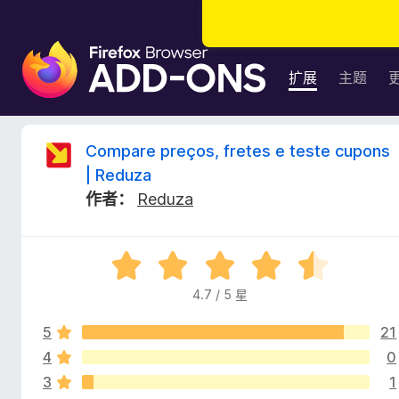
F
i
扩展
主题
r
e
f
C
Compare preços, fretes e teste cupons
o
| Reduza
x
o
作者：
Reduza
浏
览
m
器
评
附
p
分
加
4.7 / 5 星
4
组
a
.
件
5
21
7
/
4
0
r
5
3
1