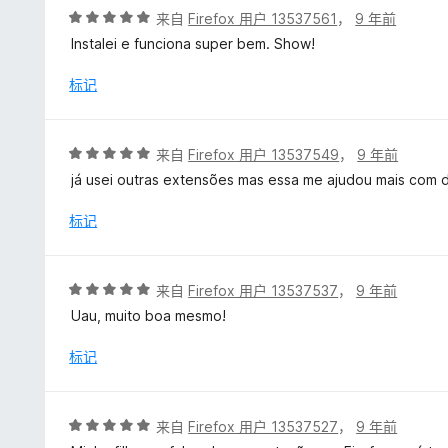
评
来自
Firefox 用户 13537561
，
9 年前
分
Instalei e funciona super bem. Show!
5
/
标记
5
评
来自
Firefox 用户 13537549
，
9 年前
分
já usei outras extensões mas essa me ajudou mais com d
5
/
标记
5
评
来自
Firefox 用户 13537537
，
9 年前
分
Uau, muito boa mesmo!
5
/
标记
5
评
来自
Firefox 用户 13537527
，
9 年前
分