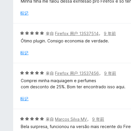
Minha filha me falou dessa exntesão pro Firefox e só t
5
/
标记
5
评
来自
Firefox 用户 13537514
，
9 年前
分
Ótimo plugin. Consigo economia de verdade.
5
/
标记
5
评
来自
Firefox 用户 13537456
，
9 年前
分
Comprei minha maquiagem e perfumes
5
com desconto de 25%. Bom ter encontrado isso aqui.
/
5
标记
评
来自
Marcos Silva MV
，
9 年前
分
Bela surpresa, funcionou na versão mais recente do Fire