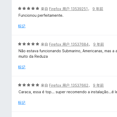
评
来自
Firefox 用户 13539251
，
9 年前
分
Funcionou perfeitamente.
5
/
标记
5
评
来自
Firefox 用户 13537684
，
9 年前
分
Não estava funcionando Submarino, Americanas, mas a at
5
muito da Reduza
/
5
标记
评
来自
Firefox 用户 13537662
，
9 年前
分
Caraca, essa é top... super recomendo a instalação...é le
5
/
标记
5