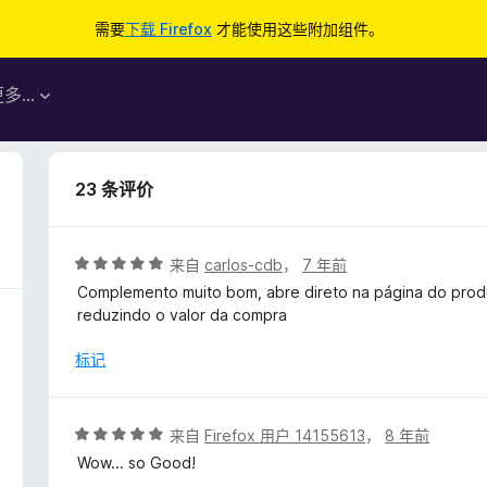
需要
下载 Firefox
才能使用这些附加组件。
更多…
23 条评价
评
来自
carlos-cdb
，
7 年前
分
Complemento muito bom, abre direto na página do pro
5
reduzindo o valor da compra
/
5
标记
评
来自
Firefox 用户 14155613
，
8 年前
分
Wow... so Good!
5