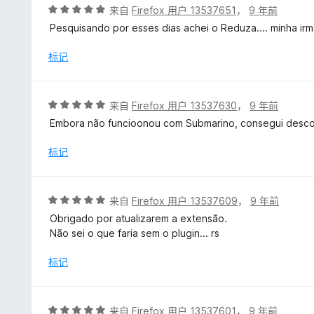
评
来自
Firefox 用户 13537651
，
9 年前
分
Pesquisando por esses dias achei o Reduza.... minha irm
5
/
标记
5
评
来自
Firefox 用户 13537630
，
9 年前
分
Embora não funcioonou com Submarino, consegui descont
5
/
标记
5
评
来自
Firefox 用户 13537609
，
9 年前
分
Obrigado por atualizarem a extensão.
5
Não sei o que faria sem o plugin... rs
/
5
标记
评
来自
Firefox 用户 13537601
，
9 年前