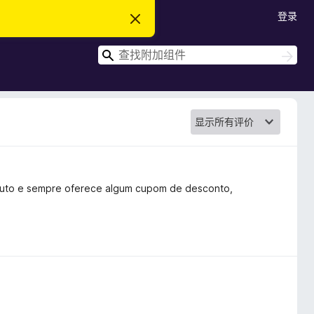
登录
忽
略
此
搜
通
搜
知
索
索
duto e sempre oferece algum cupom de desconto,