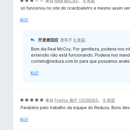
评
来自
Real McCoy
，
9 年前
分
só funcionou no site do ricardoeletro e mesmo assim se
3
/
标记
5
开发者回应
发布于
9 年前
Bom dia Real McCoy. Por gentileza, poderia nos inf
extensão não está funcionando. Poderia nos manda
contato@reduza.com.br para que possamos analisa
标记
评
来自
Firefox 用户 13539263
，
9 年前
分
Parabéns pelo trabalho da equipe do Reduza. Bons des
5
/
标记
5