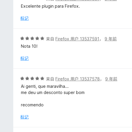
分
Excelente plugin para Firefox.
5
/
标记
5
评
来自
Firefox 用户 13537591
，
9 年前
分
Nota 10!
5
/
标记
5
评
来自
Firefox 用户 13537578
，
9 年前
分
Ai genti, que maravilha...
5
me deu um desconto super bom
/
5
recomendo
标记