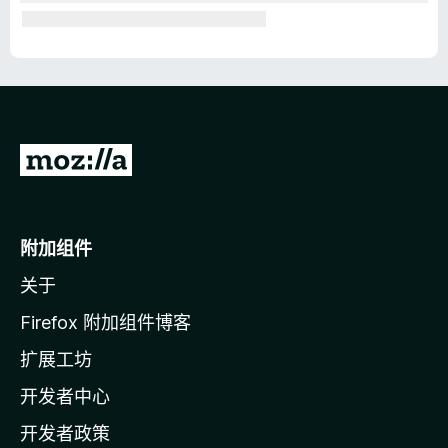
转
至
M
o
附加组件
z
关于
i
l
Firefox 附加组件博客
l
扩展工坊
a
开发者中心
主
页
开发者政策