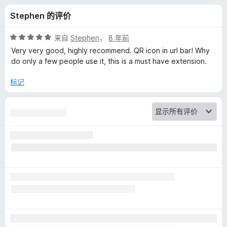
及
Stephen 的评价
识
评
来自
Stephen
，
8 年前
别
分
Very very good, highly recommend. QR icon in url bar! Why
5
do only a few people use it, this is a must have extension.
/
）
5
标记
的
评
价