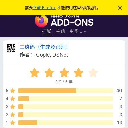
搜
登录
需要
下载 Firefox
才能使用这些附加组件。
忽
略
索
F
此
通
i
知
r
扩展
主题
更多…
e
f
二
二维码（生成及识别）
o
作者：
Cople
,
DSNet
x
维
浏
评
览
码
分
器
3.9 / 5 星
3
附
（
.
5
40
加
9
4
7
组
生
/
件
3
3
5
成
2
3
1
13