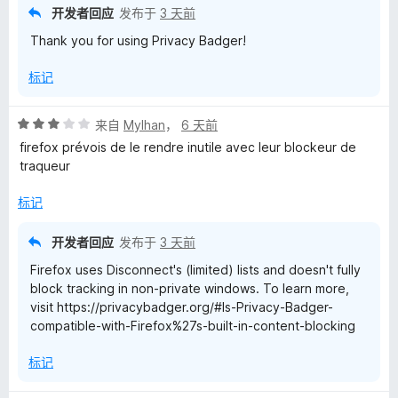
开发者回应
发布于
3 天前
Thank you for using Privacy Badger!
标记
评
来自
Mylhan
，
6 天前
分
firefox prévois de le rendre inutile avec leur blockeur de
3
traqueur
/
5
标记
开发者回应
发布于
3 天前
Firefox uses Disconnect's (limited) lists and doesn't fully
block tracking in non-private windows. To learn more,
visit https://privacybadger.org/#Is-Privacy-Badger-
compatible-with-Firefox%27s-built-in-content-blocking
标记