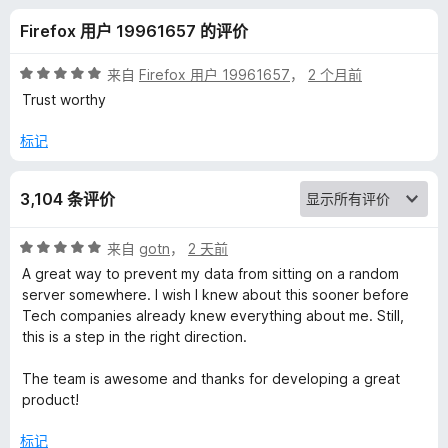
y
Firefox 用户 19961657 的评价
B
评
来自
Firefox 用户 19961657
，
2 个月前
a
分
Trust worthy
5
/
标记
d
5
g
3,104 条评价
e
评
来自
gotn
，
2 天前
分
A great way to prevent my data from sitting on a random
r
5
server somewhere. I wish I knew about this sooner before
/
Tech companies already knew everything about me. Still,
5
的
this is a step in the right direction.
The team is awesome and thanks for developing a great
评
product!
价
标记