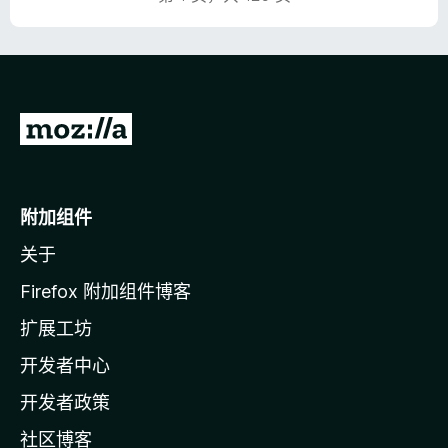
转
至
M
o
附加组件
z
关于
i
l
Firefox 附加组件博客
l
扩展工坊
a
开发者中心
主
页
开发者政策
社区博客