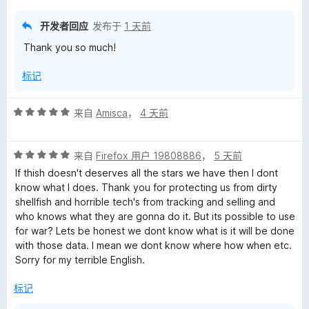
开发者回应
发布于
1 天前
Thank you so much!
标记
评
来自
Amisca
，
4 天前
分
5
评
/
来自
Firefox 用户 19808886
，
5 天前
分
5
If thish doesn't deserves all the stars we have then I dont
5
know what I does. Thank you for protecting us from dirty
/
shellfish and horrible tech's from tracking and selling and
5
who knows what they are gonna do it. But its possible to use
for war? Lets be honest we dont know what is it will be done
with those data. I mean we dont know where how when etc.
Sorry for my terrible English.
标记