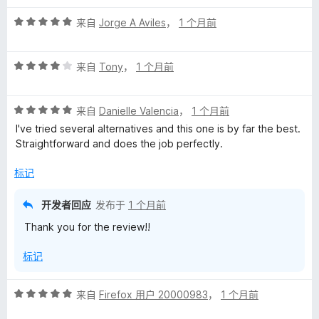
5
评
/
来自
Jorge A Aviles
，
1 个月前
分
5
5
评
/
来自
Tony
，
1 个月前
分
5
4
评
/
来自
Danielle Valencia
，
1 个月前
分
5
I've tried several alternatives and this one is by far the best.
5
Straightforward and does the job perfectly.
/
5
标记
开发者回应
发布于
1 个月前
Thank you for the review!!
标记
评
来自
Firefox 用户 20000983
，
1 个月前
分