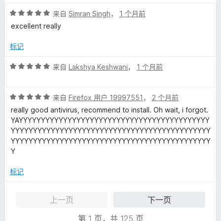
5
评
/
来自
Simran Singh
，
1 个月前
分
5
excellent really
5
/
标记
5
评
来自
Lakshya Keshwani
，
1 个月前
分
5
评
/
来自
Firefox 用户 19997551
，
2 个月前
分
5
really good antivirus, recommend to install. Oh wait, i forgot.
5
YAYYYYYYYYYYYYYYYYYYYYYYYYYYYYYYYYYYYYYYYYYYY
/
YYYYYYYYYYYYYYYYYYYYYYYYYYYYYYYYYYYYYYYYYYYYY
5
YYYYYYYYYYYYYYYYYYYYYYYYYYYYYYYYYYYYYYYYYYYYY
Y
标记
上一页
下一页
第 1 页，共 125 页