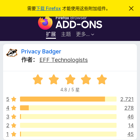
搜
登录
需要
下载 Firefox
才能使用这些附加组件。
忽
略
索
F
此
通
i
知
r
扩展
主题
更多…
e
f
P
Privacy Badger
o
作者：
EFF Technologists
x
r
浏
评
览
i
分
器
4.8 / 5 星
4
附
v
.
5
2,721
加
8
4
278
组
a
/
件
3
46
5
c
2
14
1
45