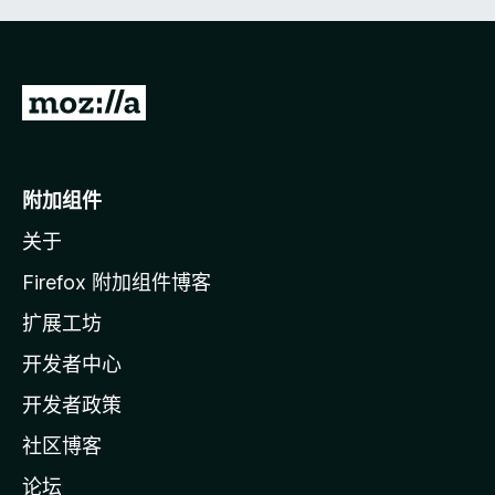
转
至
M
o
附加组件
z
关于
i
l
Firefox 附加组件博客
l
扩展工坊
a
开发者中心
主
页
开发者政策
社区博客
论坛