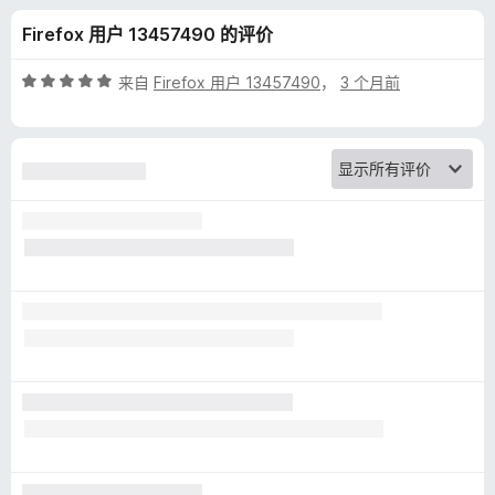
y
Firefox 用户 13457490 的评价
B
评
来自
Firefox 用户 13457490
，
3 个月前
a
分
5
/
d
5
g
e
r
的
评
价