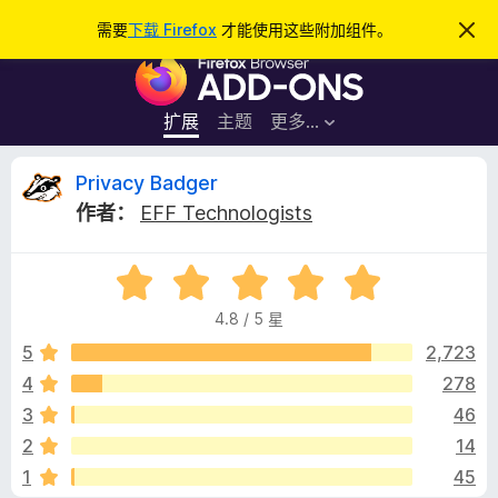
搜
登录
需要
下载 Firefox
才能使用这些附加组件。
忽
略
索
F
此
通
i
知
r
扩展
主题
更多…
e
f
P
Privacy Badger
o
作者：
EFF Technologists
x
r
浏
评
览
i
分
器
4.8 / 5 星
4
附
v
.
5
2,723
加
8
4
278
组
a
/
件
3
46
5
c
2
14
1
45