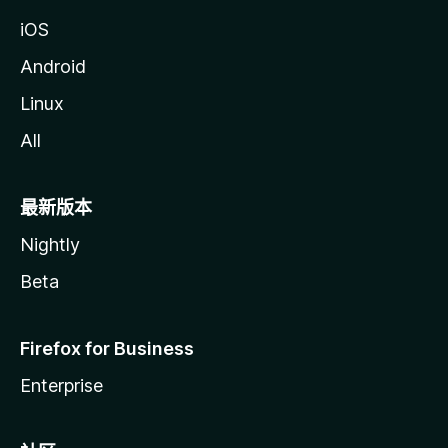
iOS
Android
Linux
All
最新版本
Nightly
Beta
Firefox for Business
Enterprise