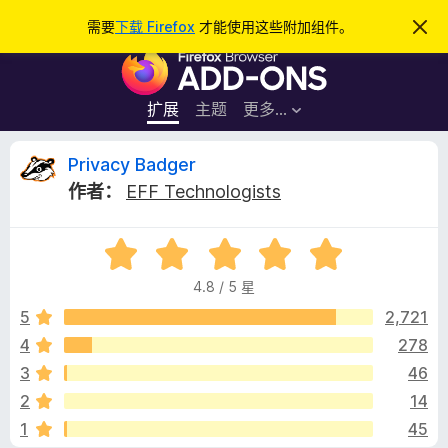
搜
登录
需要
下载 Firefox
才能使用这些附加组件。
忽
略
索
F
此
通
i
知
r
扩展
主题
更多…
e
f
P
Privacy Badger
o
作者：
EFF Technologists
x
r
浏
评
览
i
分
器
4.8 / 5 星
4
附
v
.
5
2,721
加
8
4
278
组
a
/
件
3
46
5
c
2
14
1
45