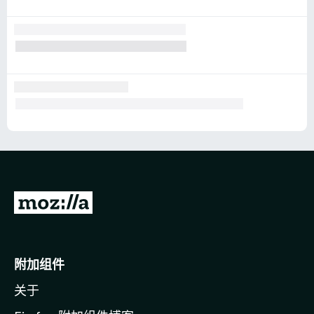
转
至
M
o
附加组件
z
关于
i
l