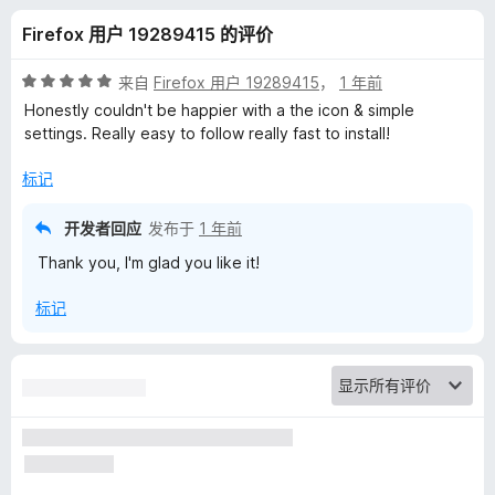
y
Firefox 用户 19289415 的评价
B
评
来自
Firefox 用户 19289415
，
1 年前
a
分
Honestly couldn't be happier with a the icon & simple
5
settings. Really easy to follow really fast to install!
/
d
5
标记
g
开发者回应
发布于
1 年前
Thank you, I'm glad you like it!
e
标记
r
的
评
价