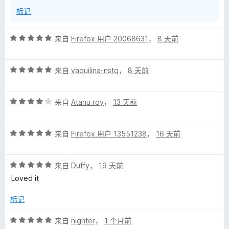
标记
评
来自
Firefox 用户 20068631
，
8 天前
分
5
评
/
来自
vaquilina-nstq
，
8 天前
分
5
5
评
/
来自
Atanu roy
，
13 天前
分
5
4
评
/
来自
Firefox 用户 13551238
，
16 天前
分
5
5
评
/
来自
Duffy
，
19 天前
分
5
Loved it
5
/
标记
5
评
来自
nighter
，
1 个月前