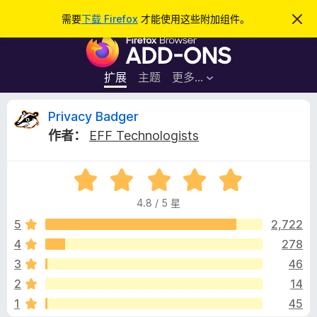
搜
登录
需要
下载 Firefox
才能使用这些附加组件。
忽
略
索
F
此
通
i
知
r
扩展
主题
更多…
e
f
P
Privacy Badger
o
作者：
EFF Technologists
x
r
浏
评
览
i
分
器
4.8 / 5 星
4
附
v
.
5
2,722
加
8
4
278
组
a
/
件
3
46
5
c
2
14
1
45