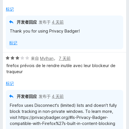
标记
开发者回应
发布于
4 天前
Thank you for using Privacy Badger!
标记
评
来自
Mylhan
，
7 天前
分
firefox prévois de le rendre inutile avec leur blockeur de
3
traqueur
/
5
标记
开发者回应
发布于
4 天前
Firefox uses Disconnect's (limited) lists and doesn't fully
block tracking in non-private windows. To learn more,
visit https://privacybadger.org/#Is-Privacy-Badger-
compatible-with-Firefox%27s-built-in-content-blocking