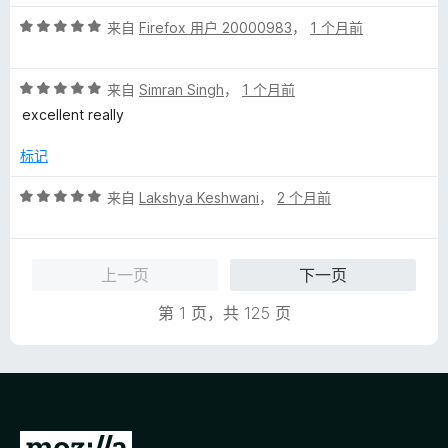
评
来自
Firefox 用户 20000983
，
1 个月前
分
5
评
/
来自
Simran Singh
，
1 个月前
分
5
excellent really
5
/
标记
5
评
来自
Lakshya Keshwani
，
2 个月前
分
5
/
上一页
下一页
5
第 1 页，共 125 页
转