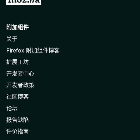
至
M
o
附加组件
z
关于
i
l
Firefox 附加组件博客
l
扩展工坊
a
开发者中心
主
页
开发者政策
社区博客
论坛
报告缺陷
评价指南