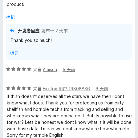
product!
标记
开发者回应
发布于
2 天前
Thank you so much!
标记
评
来自
Amisca
，
5 天前
分
5
评
/
来自
Firefox 用户 19808886
，
6 天前
分
5
If thish doesn't deserves all the stars we have then I dont
5
know what I does. Thank you for protecting us from dirty
/
shellfish and horrible tech's from tracking and selling and
5
who knows what they are gonna do it. But its possible to use
for war? Lets be honest we dont know what is it will be done
with those data. I mean we dont know where how when etc.
Sorry for my terrible English.