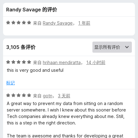
y
Randy Savage 的评价
B
评
来自
Randy Savage
，
1 年前
a
分
5
/
d
3,105 条评价
5
g
评
来自
hrihaan mendiratta
，
14 小时前
分
this is very good and useful
e
5
/
标记
5
r
评
来自
gotn
，
3 天前
分
的
A great way to prevent my data from sitting on a random
5
server somewhere. I wish I knew about this sooner before
/
Tech companies already knew everything about me. Still,
评
5
this is a step in the right direction.
价
The team is awesome and thanks for developing a great