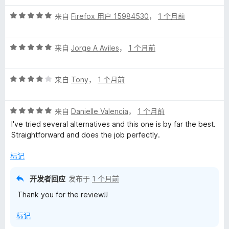
5
评
/
来自
Firefox 用户 15984530
，
1 个月前
分
5
5
评
/
来自
Jorge A Aviles
，
1 个月前
分
5
5
评
/
来自
Tony
，
1 个月前
分
5
4
评
/
来自
Danielle Valencia
，
1 个月前
分
5
I've tried several alternatives and this one is by far the best.
5
Straightforward and does the job perfectly.
/
5
标记
开发者回应
发布于
1 个月前
Thank you for the review!!
标记