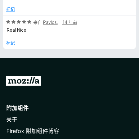
5
/
标记
5
评
来自
Pavlos
，
14 年前
分
Real Nice.
5
/
标记
5
转
至
M
o
附加组件
z
关于
i
l
Firefox 附加组件博客
l