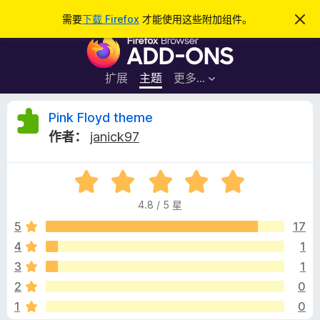
搜
登录
需要
下载 Firefox
才能使用这些附加组件。
忽
略
索
F
此
通
i
知
r
扩展
主题
更多…
e
f
P
Pink Floyd theme
o
作者：
janick97
x
i
浏
评
览
n
分
器
4.8 / 5 星
4
附
k
.
5
17
加
8
4
1
组
F
/
件
3
1
5
l
2
0
1
0