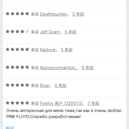
分
5
5
价
评
/
来自
Deathtouches
，
5 年前
分
5
5
评
/
来自
Jeff Grant
，
5 年前
分
5
4
评
/
来自
Kilphyre
，
5 年前
分
5
5
评
/
来自
illusivecontraption_
，
6 年前
分
5
5
评
/
来自
Ryan
，
6 年前
分
5
5
评
/
来自
Firefox 用户 13295115
，
7 年前
分
5
Очень интересная для меня тема,так как я очень люблю
5
PINK FLOYD.Спасибо разработчикам!
/
5
标记