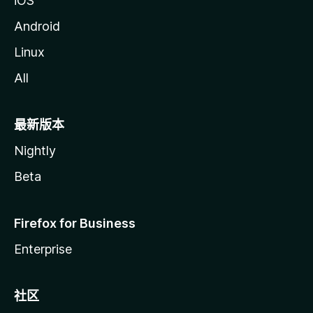
iOS
Android
Linux
All
最新版本
Nightly
Beta
Firefox for Business
Enterprise
社区