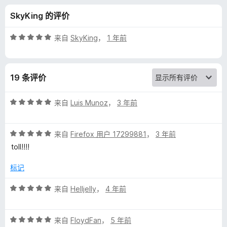
o
SkyKing 的评价
y
评
来自
SkyKing
，
1 年前
d
分
5
/
t
19 条评价
5
h
评
来自
Luis Munoz
，
3 年前
分
e
5
评
/
来自
Firefox 用户 17299881
，
3 年前
分
5
m
toll!!!!
5
/
标记
e
5
评
来自
Helljelly
，
4 年前
的
分
5
评
评
/
来自
FloydFan
，
5 年前