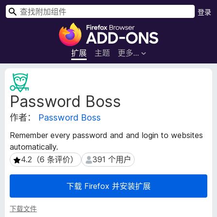
搜
登录
索
F
i
r
扩展
主题
更多…
e
f
扩
o
展
Password Boss
元
x
数
浏
作者：
Password Boss
据
览
器
Remember every password and and login to websites
附
automatically.
加
4.2（6 条评价）
391 个用户
4.2（6 条评价）
391 个用户
组
件
下载 Firefox 并安装扩展
下载文件