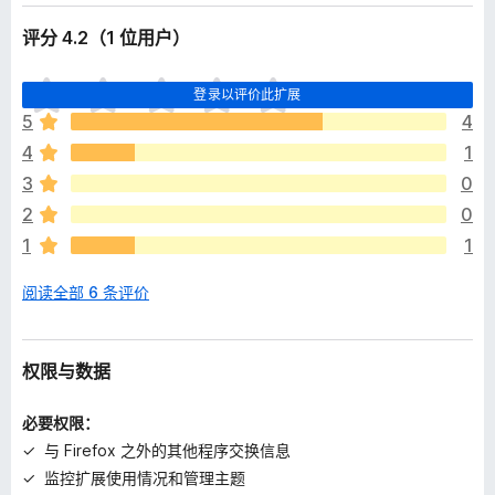
评分 4.2（1 位用户）
目
登录以评价此扩展
前
5
4
尚
4
1
无
评
3
0
分
2
0
1
1
阅读全部 6 条评价
权限与数据
必要权限：
与 Firefox 之外的其他程序交换信息
监控扩展使用情况和管理主题