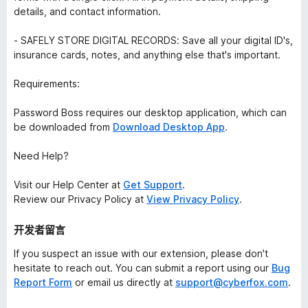
details, and contact information.
- SAFELY STORE DIGITAL RECORDS: Save all your digital ID's,
insurance cards, notes, and anything else that's important.
Requirements:
Password Boss requires our desktop application, which can
be downloaded from
Download Desktop App
.
Need Help?
Visit our Help Center at
Get Support
.
Review our Privacy Policy at
View Privacy Policy
.
开发者留言
If you suspect an issue with our extension, please don't
hesitate to reach out. You can submit a report using our
Bug
Report Form
or email us directly at
support@cyberfox.com
.