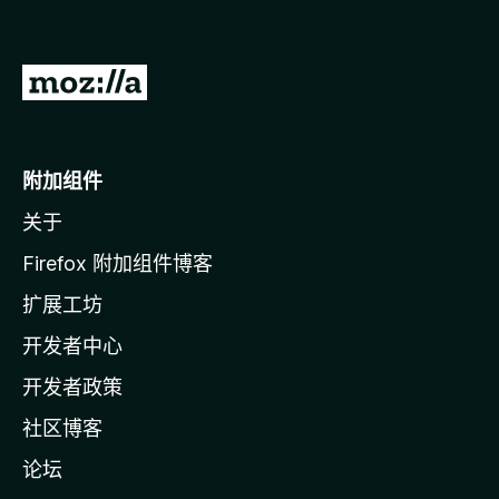
转
至
M
o
附加组件
z
关于
i
l
Firefox 附加组件博客
l
扩展工坊
a
开发者中心
主
页
开发者政策
社区博客
论坛