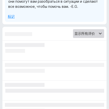
они помогут вам разобраться в ситуации и сделают
все возможное, чтобы помочь вам. -E.G.
y
标记
e
x
t
e
n
s
i
o