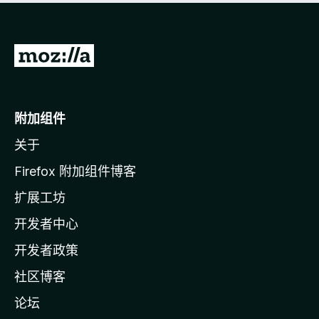
转
至
M
o
附加组件
z
关于
i
l
Firefox 附加组件博客
l
扩展工坊
a
开发者中心
主
页
开发者政策
社区博客
论坛