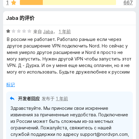
N
1
667
-
Jaba 的评价
a
评
来自
Jaba
，
1 年前
分
В россии не работает. Работало раньше если через
V
1
другое расширение VPN подключить Nord. Но сейчас у
/
меня умерло другое расширение и Nord я просто не
5
могу запустить. Нужен другой VPN чтобы запустить этот
P
VPN. Д - Дурка. И он у меня еще месяц оплачен, но я не
могу его использовать. Будьте дружелюбнее к русским
N
标记
p
开发者回应
发布于
1 年前
r
Здравствуйте. Мы приносим свои искренние
извинения за причиненные неудобства. Подключение
o
из России может быть сложным из-за местных
ограничений. Пожалуйста, свяжитесь с нашей
x
службой поддержки по адресу support@nordvpn.com,