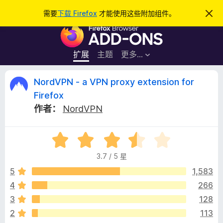
搜
登录
需要
下载 Firefox
才能使用这些附加组件。
忽
略
索
F
此
通
i
知
r
扩展
主题
更多…
e
f
N
NordVPN - a VPN proxy extension for
o
Firefox
x
o
作者：
NordVPN
浏
览
r
器
评
分
附
d
3.7 / 5 星
3
加
.
5
1,583
组
V
7
件
4
266
/
P
3
128
5
2
113