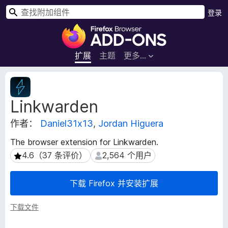
搜
登录
索
F
i
r
扩展
主题
更多…
e
f
扩
o
展
Linkwarden
元
x
数
浏
作者：
Daniel31x13
,
Jordan Higuera
据
览
器
The browser extension for Linkwarden.
附
4.6（37 条评价）
2,564 个用户
4.6（37 条评价）
2,564 个用户
加
组
下载 Firefox 并安装扩展
件
下载文件