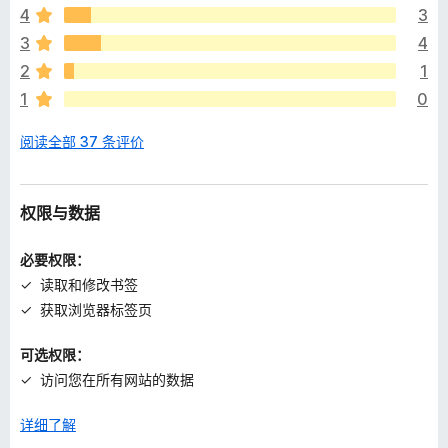
4
3
无
评
3
4
分
2
1
1
0
阅读全部 37 条评价
权限与数据
必要权限：
读取和修改书签
获取浏览器标签页
可选权限：
访问您在所有网站的数据
详细了解