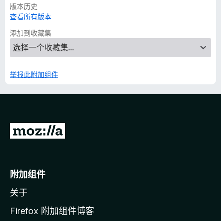
版本历史
查看所有版本
添加到收藏集
举报此附加组件
转
至
M
o
附加组件
z
关于
i
l
Firefox 附加组件博客