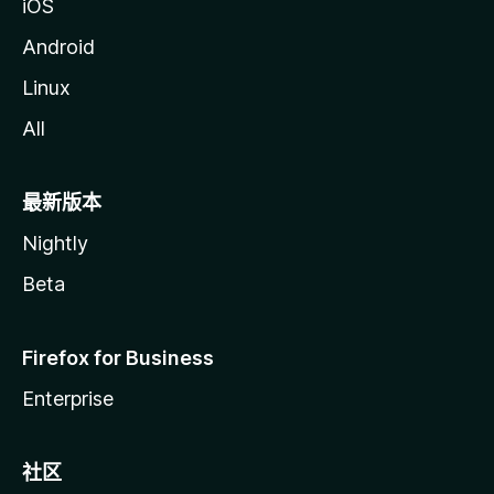
iOS
Android
Linux
All
最新版本
Nightly
Beta
Firefox for Business
Enterprise
社区