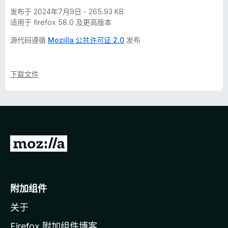
发布于 2024年7月9日 - 265.93 KB
适用于 firefox 58.0 及更高版本
源代码遵循
Mozilla 公共许可证 2.0
发布
下载文件
转
至
M
o
附加组件
z
关于
i
l
Firefox 附加组件博客