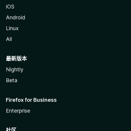
iOS
Android
Linux
All
最新版本
Nightly
Beta
Firefox for Business
Enterprise
社区