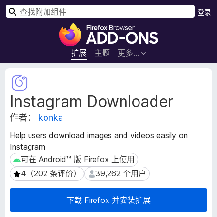
搜
登录
索
F
i
r
扩展
主题
更多…
e
f
扩
o
展
Instagram Downloader
元
x
数
浏
作者：
konka
据
览
器
Help users download images and videos easily on
附
Instagram
加
可在 Android™ 版 Firefox 上使用
可在 Android™ 版 Firefox 上使用
组
4（202 条评价）
39,262 个用户
4（202 条评价）
39,262 个用户
件
下载 Firefox 并安装扩展