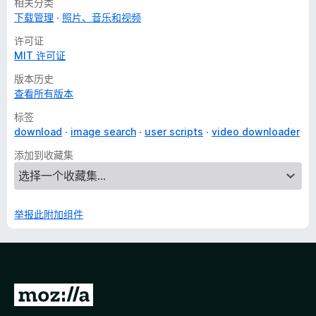
相关分类
下载管理
照片、音乐和视频
许可证
MIT 许可证
版本历史
查看所有版本
标签
download
image search
user scripts
video downloader
添加到收藏集
举报此附加组件
转
至