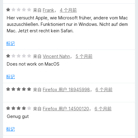
5
评
来自
Frank
，
4 个月前
分
Hier versucht Apple, wie Microsoft früher, andere vom Mac
1
auszuschließen. Funktioniert nur in Windows. Nicht auf dem
/
Mac. Jetzt erst recht kein Safari.
5
标记
评
来自
Vincent Nahn
，
5 个月前
分
Does not work on MacOS
1
/
标记
5
评
来自
Firefox 用户 18945998
，
6 个月前
分
5
评
/
来自
Firefox 用户 14500120
，
6 个月前
分
5
Genug gut
4
/
标记
5