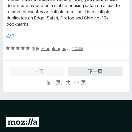
/
delete one by one on a mobile or using safari on a mac to
5
remove duplicates or multiple at a time. I had multiple
duplicates on Edge, Safari, Firefox and Chrome. 10k
bookmarks.
标记
评
来自
zhanglonghu
，
1 年前
分
5
/
上一页
下一页
5
第 1 页，共 149 页
转
至