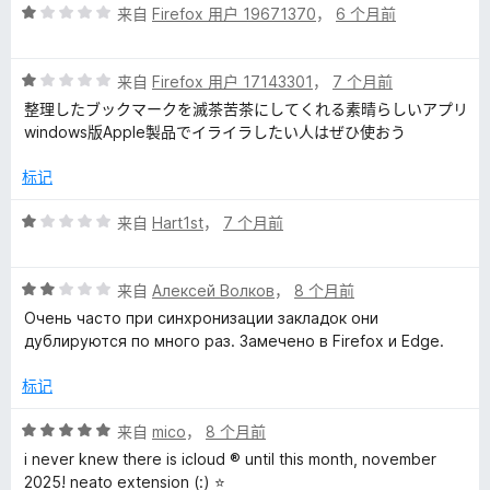
评
来自
Firefox 用户 19671370
，
6 个月前
分
1
评
/
来自
Firefox 用户 17143301
，
7 个月前
分
5
整理したブックマークを滅茶苦茶にしてくれる素晴らしいアプリ
1
windows版Apple製品でイライラしたい人はぜひ使おう
/
5
标记
评
来自
Hart1st
，
7 个月前
分
1
评
/
来自
Алексей Волков
，
8 个月前
分
5
Очень часто при синхронизации закладок они
2
дублируются по много раз. Замечено в Firefox и Edge.
/
5
标记
评
来自
mico
，
8 个月前
分
i never knew there is icloud ® until this month, november
5
2025! neato extension (:) ⭐