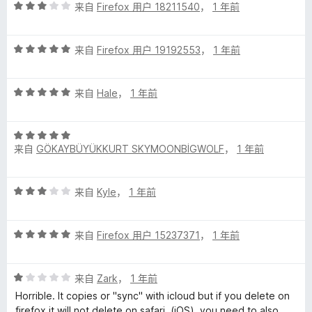
评
来自
Firefox 用户 18211540
，
1 年前
分
3
评
/
来自
Firefox 用户 19192553
，
1 年前
分
5
5
评
/
来自
Hale
，
1 年前
分
5
5
评
/
来自
GÖKAYBÜYÜKKURT SKYMOONBİGWOLF
，
1 年前
分
5
5
/
评
来自
Kyle
，
1 年前
5
分
3
评
/
来自
Firefox 用户 15237371
，
1 年前
分
5
5
评
/
来自
Zark
，
1 年前
分
5
Horrible. It copies or "sync" with icloud but if you delete on
1
firefox it will not delete on safari, (iOS), you need to also