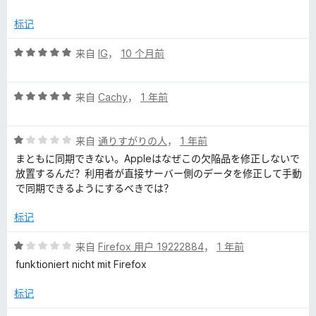
/
5
标记
评
来自
IG
，
10 个月前
分
5
评
/
来自
Cachy
，
1 年前
分
5
5
评
/
来自
通りすがりの人
，
1 年前
分
5
まともに同期できない。Appleはなぜこの欠陥品を修正しないで
1
放置するんだ？利用者が直接サーバー側のデータを修正して手動
/
で同期できるようにするべきでは？
5
标记
评
来自
Firefox 用户 19222884
，
1 年前
分
funktioniert nicht mit Firefox
1
/
标记
5