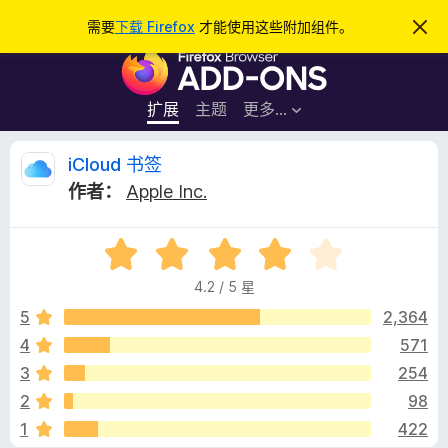
搜
登录
需要
下载 Firefox
才能使用这些附加组件。
忽
略
索
F
此
通
i
知
r
扩展
主题
更多…
e
f
i
iCloud 书签
o
作者：
Apple Inc.
x
C
浏
评
览
l
分
器
4.2 / 5 星
4
附
o
.
5
2,364
加
2
4
571
组
u
/
件
3
254
5
d
2
98
1
422