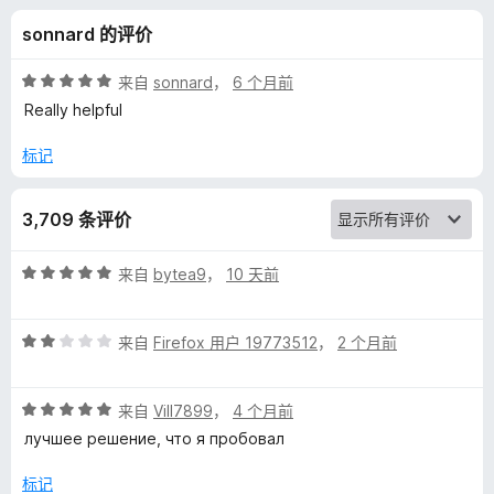
sonnard 的评价
书
评
来自
sonnard
，
6 个月前
签
分
Really helpful
5
/
标记
的
5
评
3,709 条评价
价
评
来自
bytea9
，
10 天前
分
5
评
/
来自
Firefox 用户 19773512
，
2 个月前
分
5
2
评
/
来自
Vill7899
，
4 个月前
分
5
лучшее решение, что я пробовал
5
/
标记