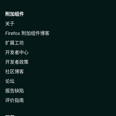
M
o
附加组件
z
关于
i
l
Firefox 附加组件博客
l
扩展工坊
a
开发者中心
主
页
开发者政策
社区博客
论坛
报告缺陷
评价指南