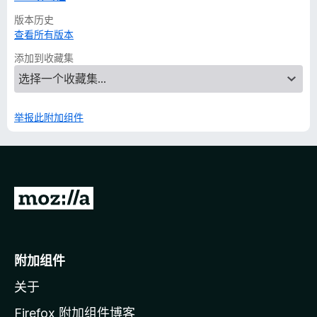
版本历史
查看所有版本
添加到收藏集
举报此附加组件
转
至
M
o
附加组件
z
关于
i
l
Firefox 附加组件博客