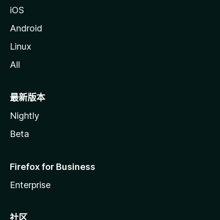
iOS
Android
Linux
All
最新版本
Nightly
Beta
Firefox for Business
Enterprise
社区