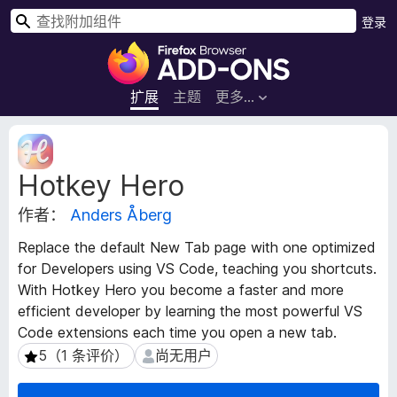
搜
登录
索
F
i
r
扩展
主题
更多…
e
f
扩
o
展
Hotkey Hero
元
x
数
浏
作者：
Anders Åberg
据
览
器
Replace the default New Tab page with one optimized
附
for Developers using VS Code, teaching you shortcuts.
加
With Hotkey Hero you become a faster and more
组
efficient developer by learning the most powerful VS
件
Code extensions each time you open a new tab.
5（1 条评价）
尚无用户
5（1 条评价）
尚无用户