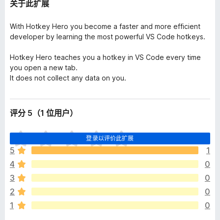
关于此扩展
With Hotkey Hero you become a faster and more efficient
developer by learning the most powerful VS Code hotkeys.
Hotkey Hero teaches you a hotkey in VS Code every time
you open a new tab.
It does not collect any data on you.
评分 5（1 位用户）
目
登录以评价此扩展
前
5
1
尚
4
0
无
评
3
0
分
2
0
1
0