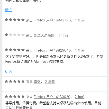
3
/
标记
5
评
来自
Firefox 用户 18842796
，
1 年前
分
5
评
/
来自
划过天边海角
，
1 年前
分
5
1
评
/
来自
Firefox 用户 18829045
，
1 年前
分
5
这个扩展非常好用。但是最新版本已经更新到11.5.3版本了。希望
5
Firefox快点增加对Manifest V3的支持。
/
5
标记
评
来自
毒刺
，
2 年前
分
5
评
/
来自
Firefox 用户 14180020
，
2 年前
分
5
非常好用，值得付费。希望能支持安卓移动端nightly使用，目前
5
无法进行设置使用