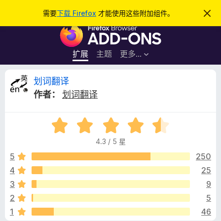
搜
登录
需要
下载 Firefox
才能使用这些附加组件。
忽
略
索
F
此
通
i
知
r
扩展
主题
更多…
e
f
划
划词翻译
o
作者：
划词翻译
x
词
浏
评
览
翻
分
器
4.3 / 5 星
4
附
译
.
5
250
加
3
4
25
组
的
/
件
3
9
5
评
2
5
1
46