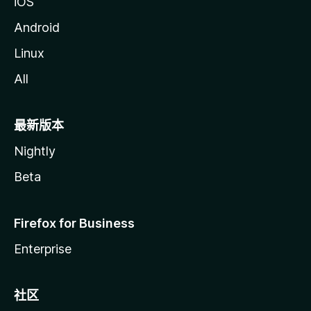
iOS
Android
Linux
All
最新版本
Nightly
Beta
Firefox for Business
Enterprise
社区