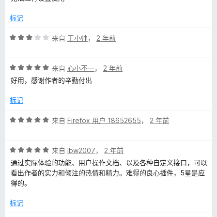
/
5
标记
评
来自
王小帅
，
2 年前
分
3
评
/
来自
心小不一
，
2 年前
分
5
好用，感谢作者的辛勤付出
5
/
标记
5
评
来自
Firefox 用户 18652655
，
2 年前
分
5
评
/
来自
lbw2007
，
2 年前
分
5
通过实际体验的功能、用户操作文档、以及各种自定义接口，可以
5
看出作者的实力和倾注的热情和精力。难得的良心插件，5星是应
/
得的。
5
标记