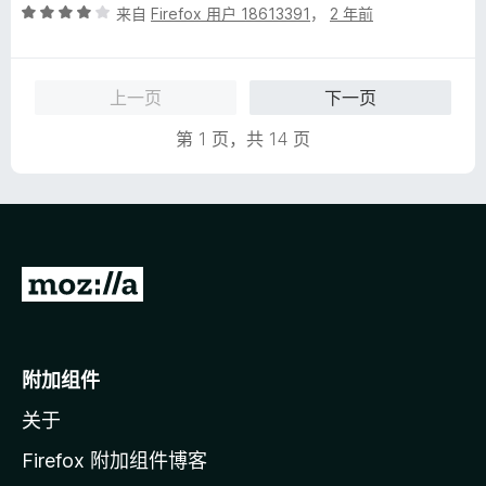
评
来自
Firefox 用户 18613391
，
2 年前
分
4
/
上一页
下一页
5
第 1 页，共 14 页
转
至
M
o
附加组件
z
关于
i
l
Firefox 附加组件博客
l