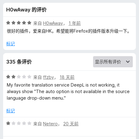
价
H0wAway 的评价
评
来自
H0wAway
，
1 年前
分
很好的插件，爱来自HK。希望能将Firefox的插件版本升级一下。
5
/
标记
5
335 条评价
评
来自
ffzby
，
18 天前
分
My favorite translation service DeepL is not working, it
2
always show "The auto option is not available in the source
/
language drop-down menu."
5
标记
评
来自
Netero
，
20 天前
分
1