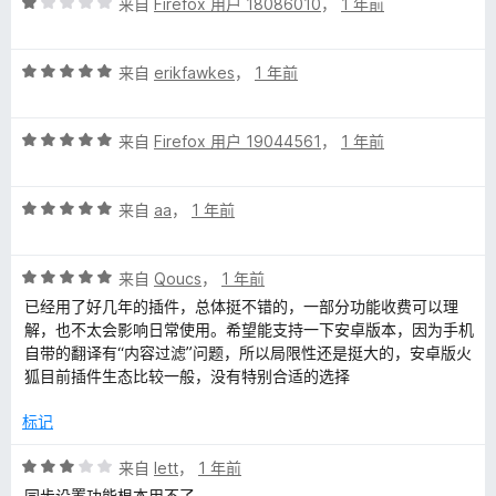
评
/
来自
Firefox 用户 18086010
，
1 年前
分
5
1
评
/
来自
erikfawkes
，
1 年前
分
5
5
评
/
来自
Firefox 用户 19044561
，
1 年前
分
5
5
评
/
来自
aa
，
1 年前
分
5
5
评
/
来自
Qoucs
，
1 年前
分
5
已经用了好几年的插件，总体挺不错的，一部分功能收费可以理
5
解，也不太会影响日常使用。希望能支持一下安卓版本，因为手机
/
自带的翻译有“内容过滤”问题，所以局限性还是挺大的，安卓版火
5
狐目前插件生态比较一般，没有特别合适的选择
标记
评
来自
lett
，
1 年前
分
同步设置功能根本用不了