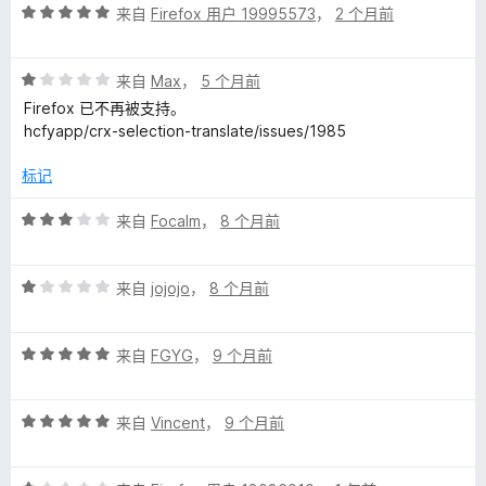
评
/
来自
Firefox 用户 19995573
，
2 个月前
分
5
5
评
/
来自
Max
，
5 个月前
分
5
Firefox 已不再被支持。
1
hcfyapp/crx-selection-translate/issues/1985
/
5
标记
评
来自
Focalm
，
8 个月前
分
3
评
/
来自
jojojo
，
8 个月前
分
5
1
评
/
来自
FGYG
，
9 个月前
分
5
5
评
/
来自
Vincent
，
9 个月前
分
5
5