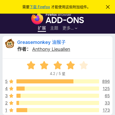
搜
登录
需要
下载 Firefox
才能使用这些附加组件。
忽
略
索
F
此
通
i
知
r
扩展
主题
更多…
e
f
G
Greasemonkey 油猴子
o
作者：
Anthony Lieuallen
x
r
浏
评
览
e
分
器
4.2 / 5 星
4
附
a
.
5
896
加
2
4
125
组
s
/
件
3
65
5
e
2
33
1
173