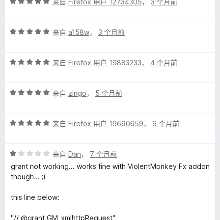
评
/
来自
Firefox 用户 12734305
，
3 个月前
分
5
5
评
/
来自
a158w
，
3 个月前
分
5
5
评
/
来自
Firefox 用户 19883233
，
4 个月前
分
5
5
评
/
来自
zingo
，
5 个月前
分
5
5
评
/
来自
Firefox 用户 19690659
，
6 个月前
分
5
5
评
/
来自
Dan
，
7 个月前
分
5
grant not working... works fine with ViolentMonkey Fx addon
1
though... ;(
/
5
this line below:
"// @grant GM_xmlhttpRequest"