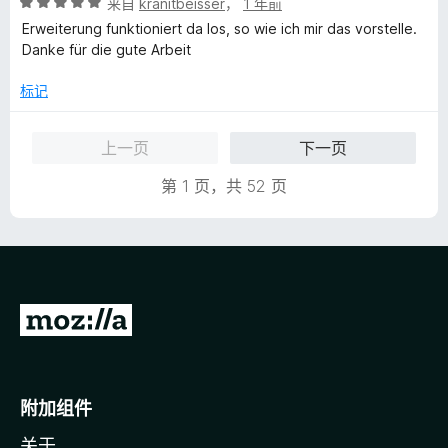
评
来自
kranitbeisser
，
1 年前
分
Erweiterung funktioniert da los, so wie ich mir das vorstelle.
5
Danke für die gute Arbeit
/
5
标记
上一页
下一页
第 1 页，共 52 页
转
至
M
o
附加组件
z
关于