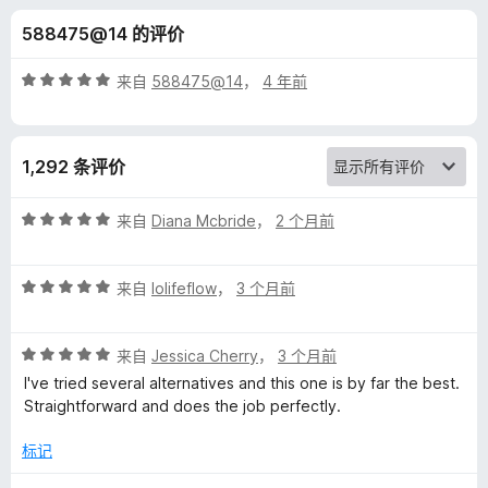
m
588475@14 的评价
o
评
来自
588475@14
，
4 年前
n
分
5
/
k
1,292 条评价
5
e
评
来自
Diana Mcbride
，
2 个月前
分
y
5
评
/
来自
lolifeflow
，
3 个月前
分
5
油
5
评
/
来自
Jessica Cherry
，
3 个月前
猴
分
5
I've tried several alternatives and this one is by far the best.
5
Straightforward and does the job perfectly.
子
/
5
标记
的