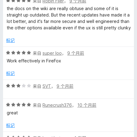
评
/
来自
Robin Filer
，
9 个月前
分
5
the docs on the wiki are really obtuse and some of it is
5
straight up outdated. But the recent updates have made it a
/
lot better, and it's far more secure and well engineered than
5
the other options available even if the ux is still pretty clunky
标记
评
来自
super loo
，
9 个月前
分
Work effectively in FireFox
5
/
标记
5
评
来自
SVT
，
9 个月前
分
3
评
/
来自
Runecrush376
，
10 个月前
分
5
great
5
/
标记
5