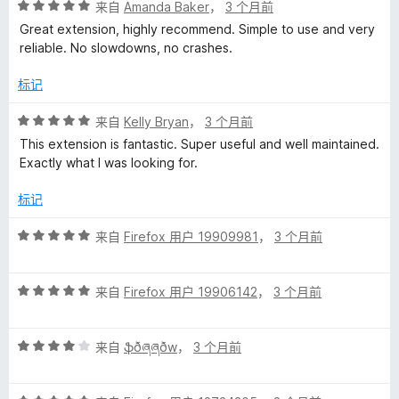
评
来自
Amanda Baker
，
3 个月前
分
评
Great extension, highly recommend. Simple to use and very
5
reliable. No slowdowns, no crashes.
/
价
5
标记
评
来自
Kelly Bryan
，
3 个月前
分
This extension is fantastic. Super useful and well maintained.
5
Exactly what I was looking for.
/
5
标记
评
来自
Firefox 用户 19909981
，
3 个月前
分
5
评
/
来自
Firefox 用户 19906142
，
3 个月前
分
5
5
评
/
来自
ֆðཞཞðw
，
3 个月前
分
5
4