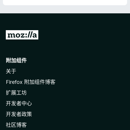
转
至
M
o
附加组件
z
关于
i
l
Firefox 附加组件博客
l
扩展工坊
a
开发者中心
主
页
开发者政策
社区博客