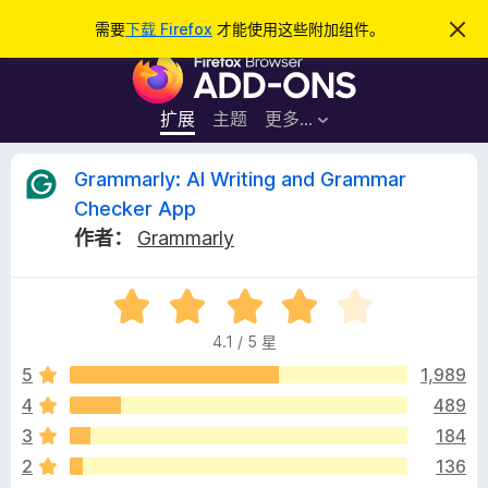
搜
登录
需要
下载 Firefox
才能使用这些附加组件。
忽
略
索
F
此
通
i
知
r
扩展
主题
更多…
e
f
G
Grammarly: AI Writing and Grammar
o
Checker App
x
r
作者：
Grammarly
浏
览
a
器
评
分
附
m
4.1 / 5 星
4
加
.
5
1,989
组
m
1
件
4
489
/
a
3
184
5
2
136