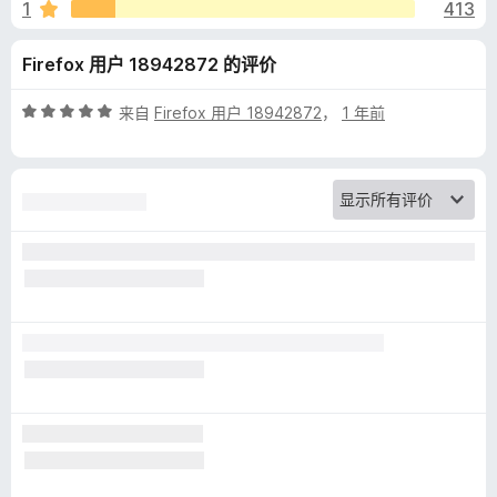
r
1
413
l
Firefox 用户 18942872 的评价
y
评
来自
Firefox 用户 18942872
，
1 年前
分
:
5
/
5
A
I
W
r
i
t