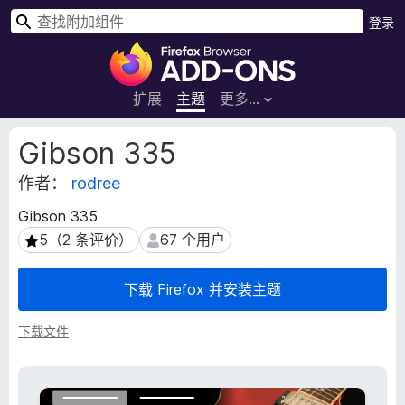
搜
登录
索
F
i
r
扩展
主题
更多…
e
f
扩
Gibson 335
o
展
元
作者：
rodree
x
数
浏
Gibson 335
据
览
5（2 条评价）
67 个用户
5（2 条评价）
67 个用户
器
附
下载 Firefox 并安装主题
加
组
下载文件
件