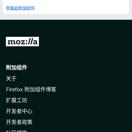
举报此附加组件
转
至
M
o
附加组件
z
关于
i
l
Firefox 附加组件博客
l
扩展工坊
a
开发者中心
主
页
开发者政策