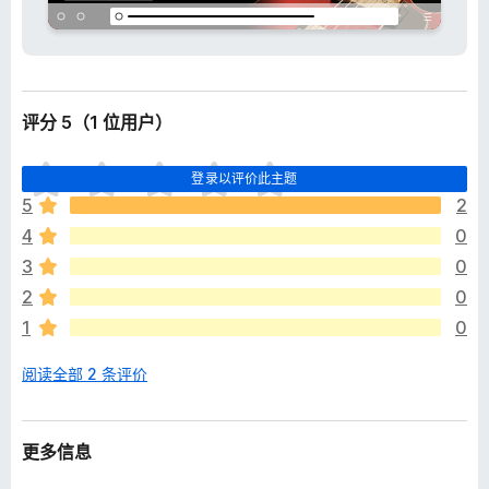
评分 5（1 位用户）
目
登录以评价此主题
前
5
2
尚
4
0
无
评
3
0
分
2
0
1
0
阅读全部 2 条评价
更多信息