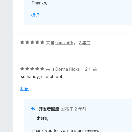
Thanks,
标记
评
来自
hamza65
，
2 年前
分
5
/
5
评
来自
Donna Hicks
，
2 年前
分
so handy, useful tool
5
/
标记
5
开发者回应
发布于
2 年前
Hi there,
Thank you for your 5 stars review.