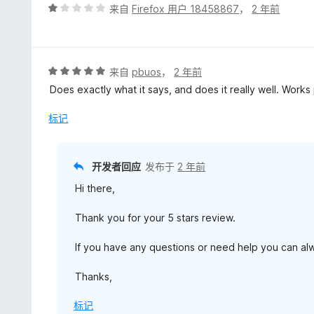
评
来自
Firefox 用户 18458867
，
2 年前
分
1
/
5
评
来自
pbuos
，
2 年前
分
Does exactly what it says, and does it really well. Work
5
/
标记
5
开发者回应
发布于
2 年前
Hi there,
Thank you for your 5 stars review.
If you have any questions or need help you can al
Thanks,
标记