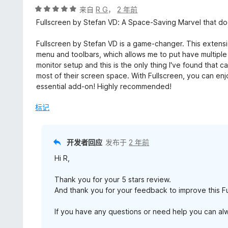
5
评
来自
R G
，
2 年前
分
Fullscreen by Stefan VD: A Space-Saving Marvel that do
5
/
Fullscreen by Stefan VD is a game-changer. This extens
5
menu and toolbars, which allows me to put have multiple 
monitor setup and this is the only thing I've found that c
most of their screen space. With Fullscreen, you can enj
essential add-on! Highly recommended!
标记
开发者回应
发布于
2 年前
Hi R,
Thank you for your 5 stars review.
And thank you for your feedback to improve this F
If you have any questions or need help you can a