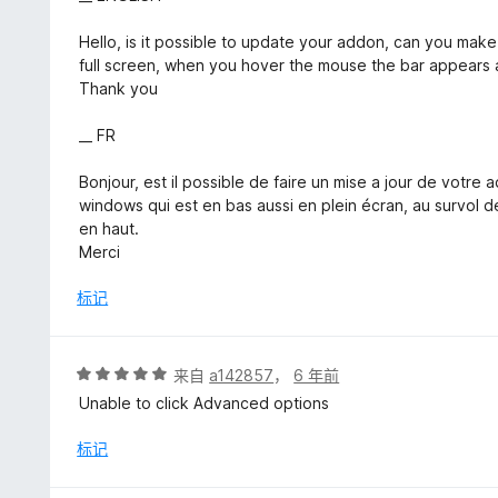
4
/
Hello, is it possible to update your addon, can you make
5
full screen, when you hover the mouse the bar appears an
Thank you
__ FR
Bonjour, est il possible de faire un mise a jour de votre
windows qui est en bas aussi en plein écran, au survol de
en haut.
Merci
标记
评
来自
a142857
，
6 年前
分
Unable to click Advanced options
5
/
标记
5