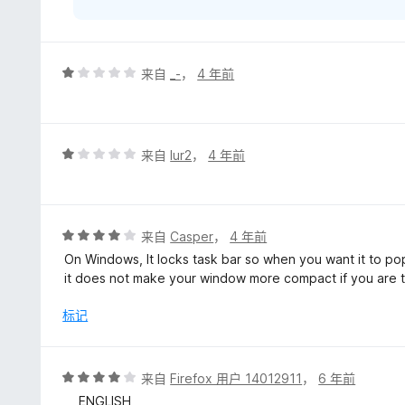
评
来自
_-
，
4 年前
分
1
/
5
评
来自
lur2
，
4 年前
分
1
/
5
评
来自
Casper
，
4 年前
分
On Windows, It locks task bar so when you want it to pop
4
it does not make your window more compact if you are try
/
5
标记
评
来自
Firefox 用户 14012911
，
6 年前
分
__ ENGLISH