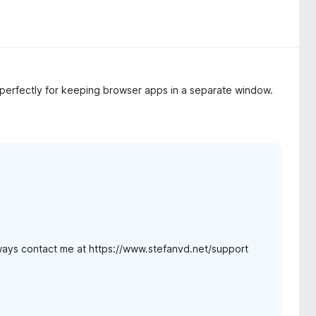
s perfectly for keeping browser apps in a separate window.
ways contact me at https://www.stefanvd.net/support