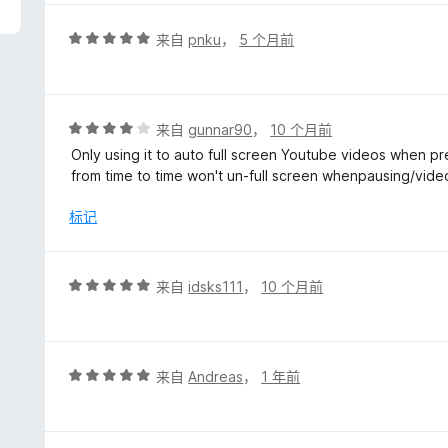
/
5
评
来自
pnku
，
5 个月前
分
5
/
5
评
来自
gunnar90
，
10 个月前
分
Only using it to auto full screen Youtube videos when p
4
from time to time won't un-full screen whenpausing/vide
/
5
标记
评
来自
idsks111
，
10 个月前
分
5
/
5
评
来自
Andreas
，
1 年前
分
5
/