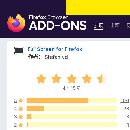
F
i
扩展
主题
r
e
f
F
Full Screen for Firefox
o
作者：
Stefan vd
x
u
浏
览
l
评
器
分
附
4.4 / 5 星
l
4
加
.
组
5
100
4
S
件
/
4
28
5
3
8
c
2
1