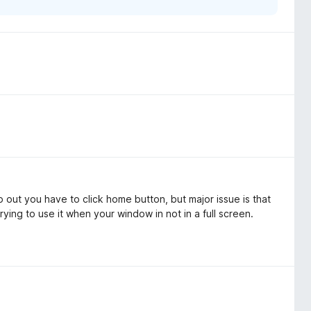
 out you have to click home button, but major issue is that
ing to use it when your window in not in a full screen.