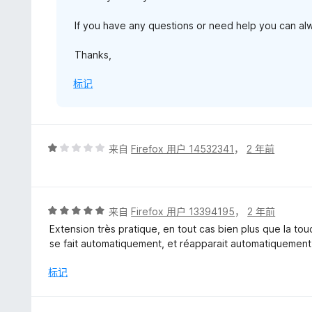
If you have any questions or need help you can a
Thanks,
标记
评
来自
Firefox 用户 14532341
，
2 年前
分
1
/
5
评
来自
Firefox 用户 13394195
，
2 年前
分
Extension très pratique, en tout cas bien plus que la to
5
se fait automatiquement, et réapparait automatiquement
/
5
标记