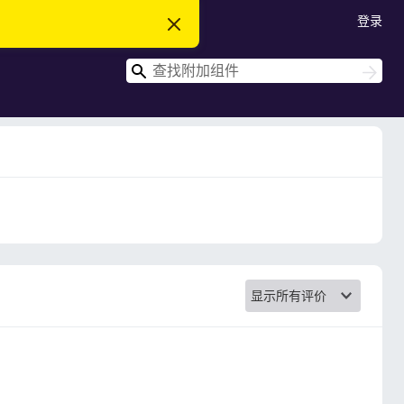
登录
忽
略
此
搜
通
搜
知
索
索