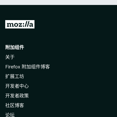
转
至
M
o
附加组件
z
关于
i
l
Firefox 附加组件博客
l
扩展工坊
a
开发者中心
主
页
开发者政策
社区博客
论坛