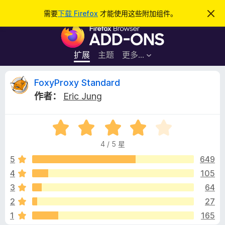
搜
登录
需要
下载 Firefox
才能使用这些附加组件。
忽
略
索
F
此
通
i
知
r
扩展
主题
更多…
e
f
F
FoxyProxy Standard
o
作者：
Eric Jung
x
o
浏
评
览
x
分
器
4 / 5 星
4
附
y
/
5
649
加
5
4
105
组
P
件
3
64
r
2
27
1
165