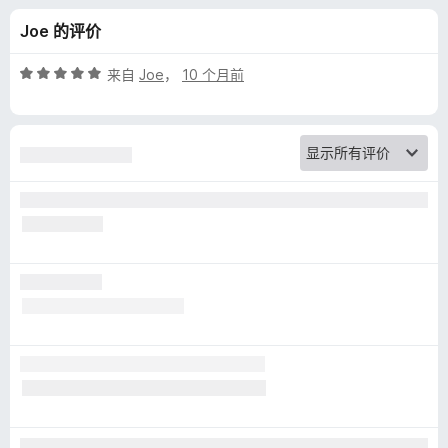
o
Joe 的评价
x
评
来自
Joe
，
10 个月前
y
分
5
/
S
5
t
a
n
d
a
r