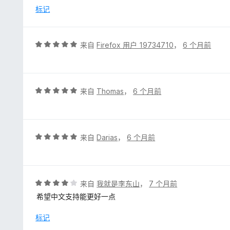
/
标记
5
评
来自
Firefox 用户 19734710
，
6 个月前
分
5
/
5
评
来自
Thomas
，
6 个月前
分
5
/
5
评
来自
Darias
，
6 个月前
分
5
/
5
评
来自
我就是李东山
，
7 个月前
分
希望中文支持能更好一点
4
/
标记
5