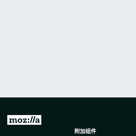
转
至
附加组件
M