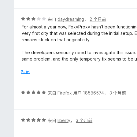
2
/
5
评
来自
daydreaming
，
2 个月前
分
For almost a year now, FoxyProxy hasn’t been functioni
3
very first city that was selected during the initial setup. 
/
remains stuck on that original city.
5
The developers seriously need to investigate this issu
same problem, and the only temporary fix seems to be uni
标记
评
来自
Firefox 用户 18586574
，
3 个月前
分
5
/
5
评
来自
liberty
，
3 个月前
分
5