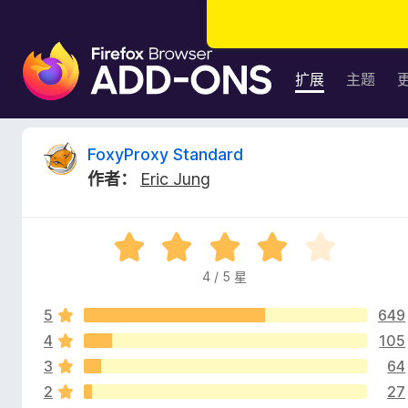
F
i
扩展
主题
r
e
f
F
FoxyProxy Standard
o
作者：
Eric Jung
x
o
浏
览
x
评
器
分
附
4 / 5 星
y
4
加
/
组
5
649
5
P
件
4
105
3
64
r
2
27