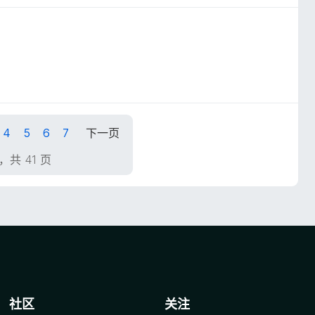
4
5
6
7
下一页
页，共 41 页
社区
关注