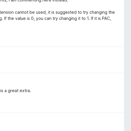
ension cannot be used, it is suggested to try changing the
f the value is 0, you can try changing it to 1. If it is PAC,
s a great extra.