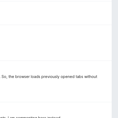
s. So, the browser loads previously opened tabs without
ents, I am commenting here instead.