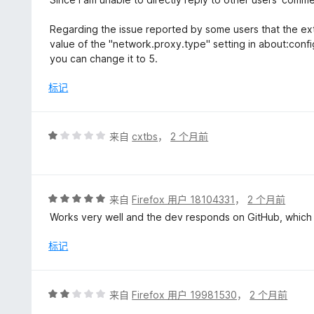
5
/
Regarding the issue reported by some users that the ext
5
value of the "network.proxy.type" setting in about:config. I
you can change it to 5.
标记
评
来自
cxtbs
，
2 个月前
分
1
/
5
评
来自
Firefox 用户 18104331
，
2 个月前
分
Works very well and the dev responds on GitHub, which i
5
/
标记
5
评
来自
Firefox 用户 19981530
，
2 个月前
分