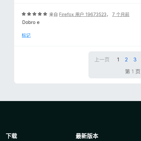
评
来自
Firefox 用户 19673523
，
7 个月前
分
Dobro e
5
/
标记
5
上一页
1
2
3
第 1 
下载
最新版本