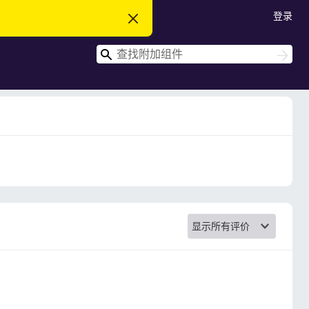
登录
忽
略
此
搜
通
搜
知
索
索