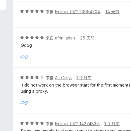
/
5
评
来自
Firefox 用户 20054704
，
14 天前
分
5
/
5
评
来自
afrin jahan
，
25 天前
分
Goog
5
/
标记
5
评
来自
Alt Grey
，
1 个月前
分
It do not work on the browser start for the first moment
4
using a proxy.
/
5
标记
评
来自
Firefox 用户 14274837
，
1 个月前
分
Since I am unable to directly reply to other users' comm