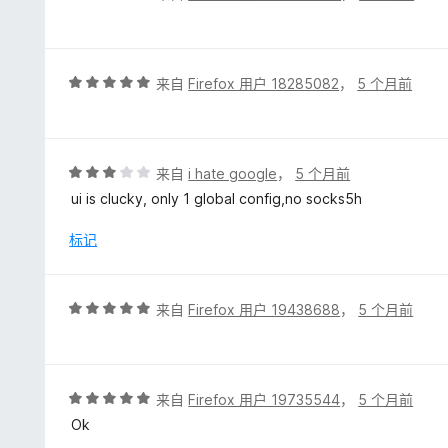
分
4
/
5
评
来自
Firefox 用户 18285082
，
5 个月前
分
5
/
5
评
来自
i hate google
，
5 个月前
分
ui is clucky, only 1 global config,no socks5h
3
/
标记
5
评
来自
Firefox 用户 19438688
，
5 个月前
分
5
/
5
评
来自
Firefox 用户 19735544
，
5 个月前
分
Ok
5