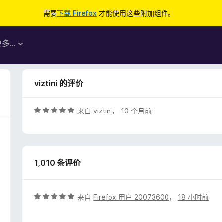
需要
下载 Firefox
才能使用这些附加组件。
更多…
viztini 的评价
评
来自
viztini
，
10 个月前
分
5
/
5
1,010 条评价
评
来自
Firefox 用户 20073600
，
18 小时前
分
5