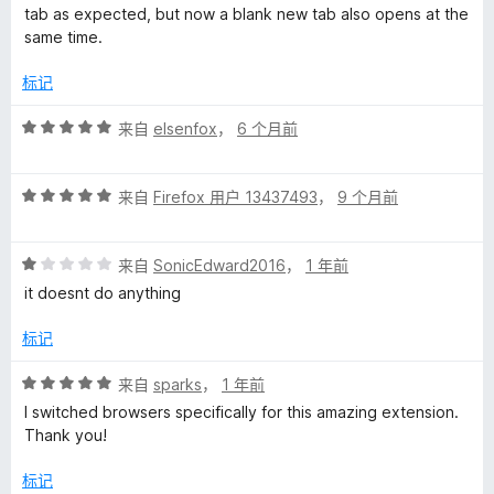
/
tab as expected, but now a blank new tab also opens at the
5
same time.
标记
评
来自
elsenfox
，
6 个月前
分
5
评
/
来自
Firefox 用户 13437493
，
9 个月前
分
5
5
评
/
来自
SonicEdward2016
，
1 年前
分
5
it doesnt do anything
1
/
标记
5
评
来自
sparks
，
1 年前
分
I switched browsers specifically for this amazing extension.
5
Thank you!
/
5
标记