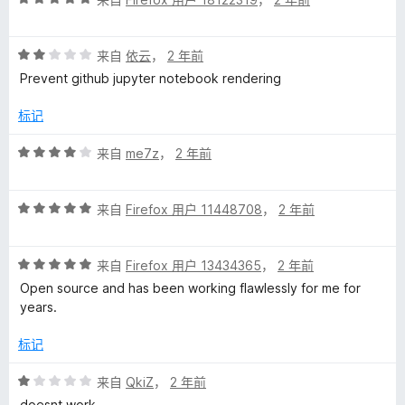
分
5
5
评
/
来自
依云
，
2 年前
分
5
Prevent github jupyter notebook rendering
2
/
标记
5
评
来自
me7z
，
2 年前
分
4
评
/
来自
Firefox 用户 11448708
，
2 年前
分
5
5
评
/
来自
Firefox 用户 13434365
，
2 年前
分
5
Open source and has been working flawlessly for me for
5
years.
/
5
标记
评
来自
QkiZ
，
2 年前
分
doesnt work