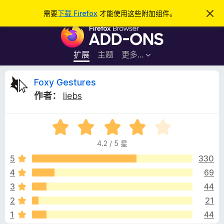
搜
登录
需要
下载 Firefox
才能使用这些附加组件。
忽
略
索
F
此
通
i
知
r
扩展
主题
更多…
e
f
F
Foxy Gestures
o
作者：
liebs
x
o
浏
评
览
x
分
器
4.2 / 5 星
4
附
y
.
5
330
加
2
4
69
组
G
/
件
3
44
5
e
2
21
1
44