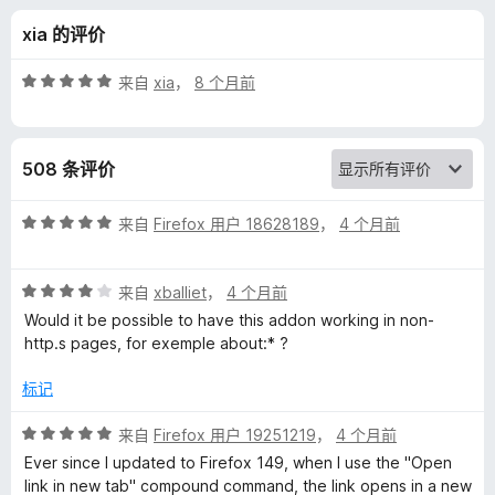
s
xia 的评价
t
评
来自
xia
，
8 个月前
u
分
5
/
r
508 条评价
5
e
评
来自
Firefox 用户 18628189
，
4 个月前
分
s
5
评
/
来自
xballiet
，
4 个月前
分
5
的
Would it be possible to have this addon working in non-
4
http.s pages, for exemple about:* ?
/
评
5
标记
价
评
来自
Firefox 用户 19251219
，
4 个月前
分
Ever since I updated to Firefox 149, when I use the "Open
5
link in new tab" compound command, the link opens in a new