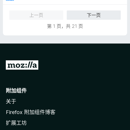
5
上一页
下一页
第 1 页，共 21 页
转
至
M
o
附加组件
z
关于
i
l
Firefox 附加组件博客
l
扩展工坊
a