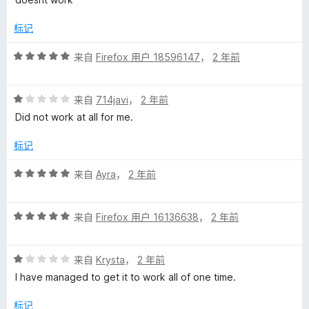
1
/
标记
5
评
来自
Firefox 用户 18596147
，
2 年前
分
5
评
/
来自
714javi
，
2 年前
分
5
Did not work at all for me.
1
/
标记
5
评
来自
Ayra
，
2 年前
分
5
评
/
来自
Firefox 用户 16136638
，
2 年前
分
5
5
评
/
来自
Krysta
，
2 年前
分
5
I have managed to get it to work all of one time.
1
/
标记