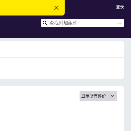
登录
忽
略
此
搜
通
搜
知
索
索