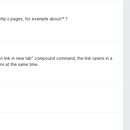
http.s pages, for exemple about:* ?
en link in new tab" compound command, the link opens in a
ns at the same time.