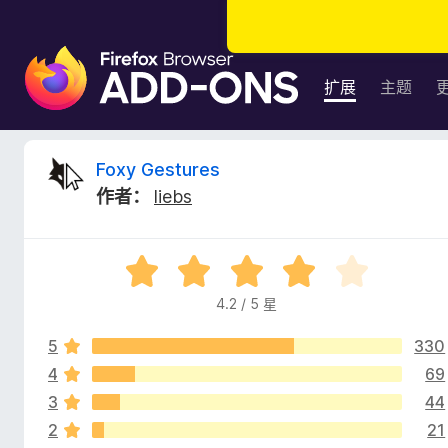
F
i
扩展
主题
r
e
f
F
Foxy Gestures
o
作者：
liebs
x
o
浏
览
x
评
器
分
附
4.2 / 5 星
y
4
加
.
组
5
330
2
G
件
/
4
69
5
3
44
e
2
21