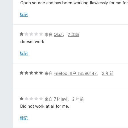
分
Open source and has been working flawlessly for me for
5
/
标记
5
评
来自
QkiZ
，
2 年前
分
doesnt work
1
/
标记
5
评
来自
Firefox 用户 18596147
，
2 年前
分
5
/
5
评
来自
714javi
，
2 年前
分
Did not work at all for me.
1
/
标记
5