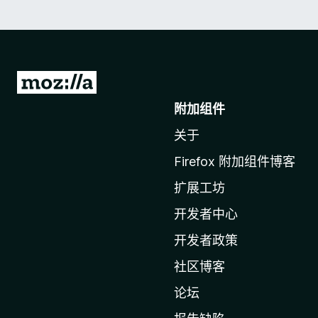
转
至
附加组件
M
关于
o
z
Firefox 附加组件博客
i
扩展工坊
l
l
开发者中心
a
开发者政策
主
社区博客
页
论坛