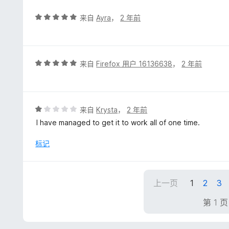
评
来自
Ayra
，
2 年前
分
5
/
5
评
来自
Firefox 用户 16136638
，
2 年前
分
5
/
5
评
来自
Krysta
，
2 年前
分
I have managed to get it to work all of one time.
1
/
标记
5
上一页
1
2
3
第 1 