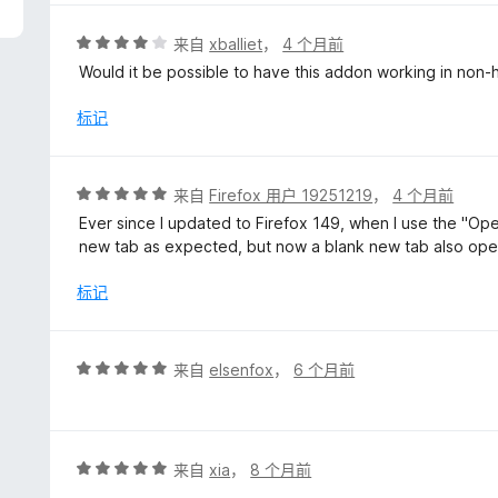
/
5
评
来自
xballiet
，
4 个月前
分
Would it be possible to have this addon working in non-
4
/
标记
5
评
来自
Firefox 用户 19251219
，
4 个月前
分
Ever since I updated to Firefox 149, when I use the "Op
5
new tab as expected, but now a blank new tab also ope
/
5
标记
评
来自
elsenfox
，
6 个月前
分
5
/
5
评
来自
xia
，
8 个月前
分