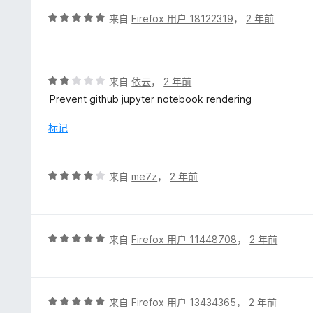
5
评
来自
Firefox 用户 18122319
，
2 年前
分
5
/
5
评
来自
依云
，
2 年前
分
Prevent github jupyter notebook rendering
2
/
标记
5
评
来自
me7z
，
2 年前
分
4
/
5
评
来自
Firefox 用户 11448708
，
2 年前
分
5
/
5
评
来自
Firefox 用户 13434365
，
2 年前