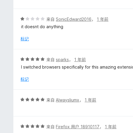
5
/
5
评
来自
SonicEdward2016
，
1 年前
分
it doesnt do anything
1
/
标记
5
评
来自
sparks
，
1 年前
分
I switched browsers specifically for this amazing extens
5
/
标记
5
评
来自
Alwaysliumx
，
1 年前
分
5
/
5
评
来自
Firefox 用户 18910117
，
1 年前
分