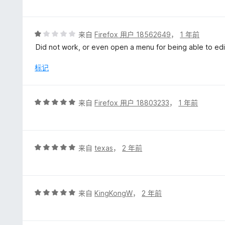
5
/
5
评
来自
Firefox 用户 18562649
，
1 年前
分
Did not work, or even open a menu for being able to edi
1
/
标记
5
评
来自
Firefox 用户 18803233
，
1 年前
分
5
/
5
评
来自
texas
，
2 年前
分
5
/
5
评
来自
KingKongW
，
2 年前
分
5
/