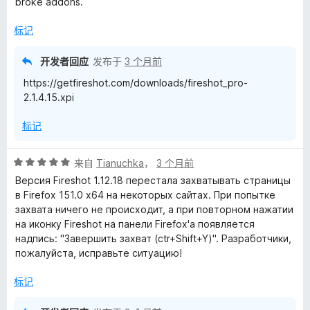
broke addons.
5
标记
开发者回应
发布于
3 个月前
https://getfireshot.com/downloads/fireshot_pro-
2.1.4.15.xpi
标记
评
来自
Tianuchka
，
3 个月前
分
Версия Fireshot 1.12.18 перестала захватывать страницы
5
в Firefox 151.0 x64 на некоторых сайтах. При попытке
/
захвата ничего не происходит, а при повторном нажатии
5
на иконку Fireshot на панели Firefox'а появляется
надпись: "Завершить захват (ctr+Shift+Y)". Разработчики,
пожалуйста, исправьте ситуацию!
标记