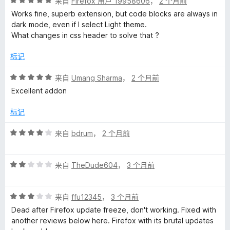
评
/
来自
Firefox 用户 19958606
，
2 个月前
分
5
Works fine, superb extension, but code blocks are always in
5
dark mode, even if I select Light theme.
/
What changes in css header to solve that ?
5
标记
评
来自
Umang Sharma
，
2 个月前
分
Excellent addon
5
/
标记
5
评
来自
bdrum
，
2 个月前
分
4
评
/
来自
TheDude604
，
3 个月前
分
5
2
评
/
来自
ffu12345
，
3 个月前
分
5
Dead after Firefox update freeze, don't working. Fixed with
3
another reviews below here. Firefox with its brutal updates
/