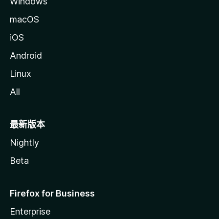
Windows
macOS
iOS
Android
Linux
All
最新版本
Nightly
Beta
Firefox for Business
Enterprise