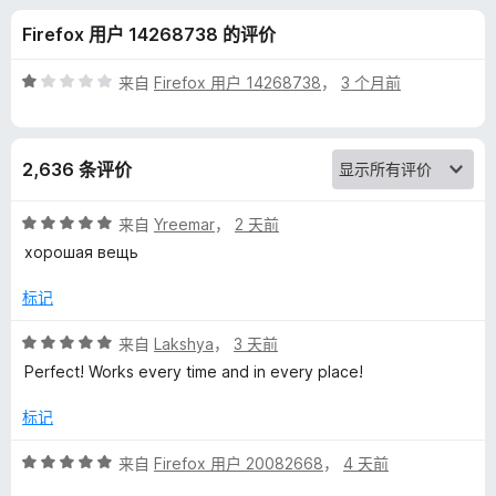
—
Firefox 用户 14268738 的评价
F
评
来自
Firefox 用户 14268738
，
3 个月前
i
分
1
/
r
2,636 条评价
5
e
评
来自
Yreemar
，
2 天前
分
хорошая вещь
S
5
/
标记
5
h
评
来自
Lakshya
，
3 天前
分
o
Perfect! Works every time and in every place!
5
/
标记
t
5
评
来自
Firefox 用户 20082668
，
4 天前
的
分