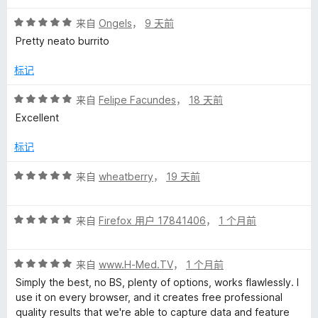
5
评
评
/
来自
Ongels
，
9 天前
分
5
Pretty neato burrito
5
价
/
标记
5
评
来自
Felipe Facundes
，
18 天前
分
Excellent
5
/
标记
5
评
来自
wheatberry
，
19 天前
分
5
评
/
来自
Firefox 用户 17841406
，
1 个月前
分
5
5
评
/
来自
www.H-Med.TV
，
1 个月前
分
5
Simply the best, no BS, plenty of options, works flawlessly. I
5
use it on every browser, and it creates free professional
/
quality results that we're able to capture data and feature