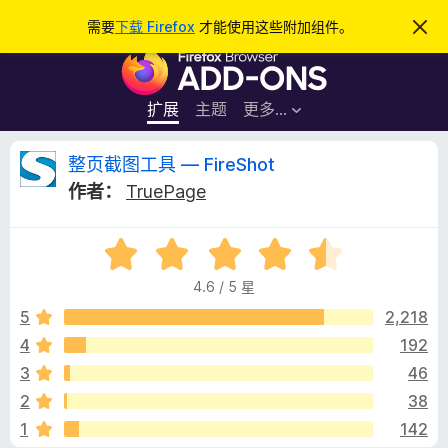
搜
登录
需要
下载 Firefox
才能使用这些附加组件。
忽
略
索
F
此
通
i
知
r
扩展
主题
更多…
e
f
整
整页截图工具 — FireShot
o
作者：
TruePage
x
页
浏
评
览
截
分
器
4.6 / 5 星
4
附
图
.
5
2,218
加
6
4
192
组
工
/
件
3
46
5
具
2
38
1
142