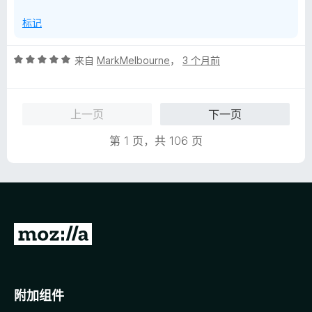
标记
评
来自
MarkMelbourne
，
3 个月前
分
5
/
上一页
下一页
5
第 1 页，共 106 页
转
至
M
o
附加组件
z