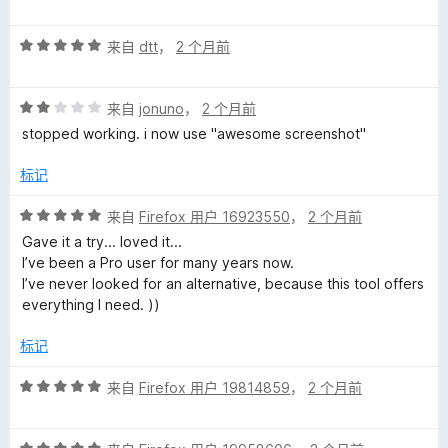
分
5
5
评
/
来自
dtt
，
2 个月前
分
5
5
评
/
来自
jonuno
，
2 个月前
分
5
stopped working. i now use "awesome screenshot"
2
/
标记
5
评
来自
Firefox 用户 16923550
，
2 个月前
分
Gave it a try... loved it...
5
I’ve been a Pro user for many years now.
/
I’ve never looked for an alternative, because this tool offers
5
everything I need. ))
标记
评
来自
Firefox 用户 19814859
，
2 个月前
分
5