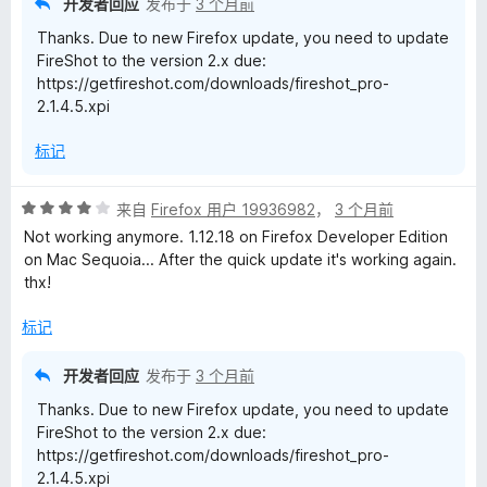
开发者回应
发布于
3 个月前
Thanks. Due to new Firefox update, you need to update
FireShot to the version 2.x due:
https://getfireshot.com/downloads/fireshot_pro-
2.1.4.5.xpi
标记
评
来自
Firefox 用户 19936982
，
3 个月前
分
Not working anymore. 1.12.18 on Firefox Developer Edition
4
on Mac Sequoia... After the quick update it's working again.
/
thx!
5
标记
开发者回应
发布于
3 个月前
Thanks. Due to new Firefox update, you need to update
FireShot to the version 2.x due:
https://getfireshot.com/downloads/fireshot_pro-
2.1.4.5.xpi