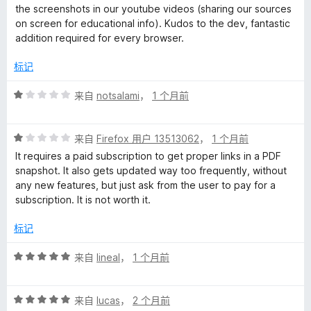
5
the screenshots in our youtube videos (sharing our sources
on screen for educational info). Kudos to the dev, fantastic
addition required for every browser.
标记
评
来自
notsalami
，
1 个月前
分
1
评
/
来自
Firefox 用户 13513062
，
1 个月前
分
5
It requires a paid subscription to get proper links in a PDF
1
snapshot. It also gets updated way too frequently, without
/
any new features, but just ask from the user to pay for a
5
subscription. It is not worth it.
标记
评
来自
lineal
，
1 个月前
分
5
评
/
来自
lucas
，
2 个月前