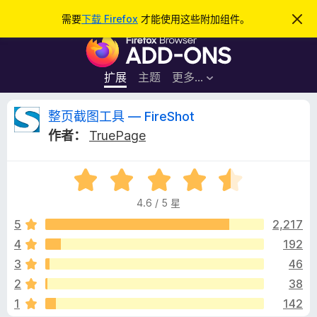
搜
登录
需要
下载 Firefox
才能使用这些附加组件。
忽
略
索
F
此
通
i
知
r
扩展
主题
更多…
e
f
整
整页截图工具 — FireShot
o
作者：
TruePage
x
页
浏
评
览
截
分
器
4.6 / 5 星
4
附
图
.
5
2,217
加
6
4
192
组
工
/
件
3
46
5
具
2
38
1
142