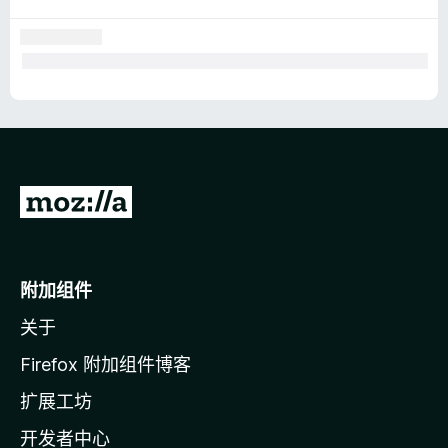
转
至
M
o
附加组件
z
关于
i
l
Firefox 附加组件博客
l
扩展工坊
a
开发者中心
主