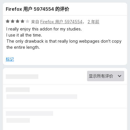
—
Firefox 用户 5974554 的评价
F
评
来自
Firefox 用户 5974554
，
2 年前
i
分
I really enjoy this addon for my studies.
4
I use it all the time.
/
The only drawback is that really long webpages don't copy
r
5
the entire length.
e
标记
S
h
o
t
的