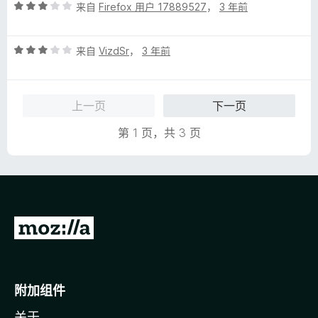
评
/
来自
Firefox 用户 17889527
，
3 年前
分
5
3
评
/
来自
VizdSr
，
3 年前
分
5
3
/
上一页
下一页
5
第 1 页，共 3 页
转
至
M
o
附加组件
z
关于