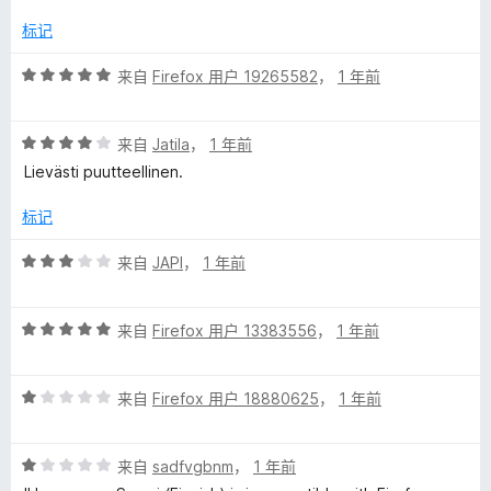
/
5
标记
a
评
来自
Firefox 用户 19265582
，
1 年前
c
分
5
k
评
/
来自
Jatila
，
1 年前
分
5
Lievästi puutteellinen.
4
的
/
标记
5
评
评
来自
JAPI
，
1 年前
分
价
3
评
/
来自
Firefox 用户 13383556
，
1 年前
分
5
5
评
/
来自
Firefox 用户 18880625
，
1 年前
分
5
1
评
/
来自
sadfvgbnm
，
1 年前
分
5