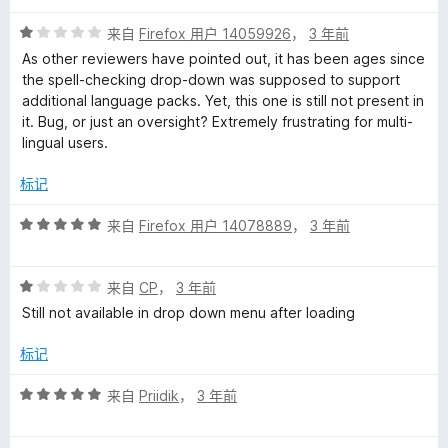
5
评
来自
Firefox 用户 14059926
，
3 年前
分
As other reviewers have pointed out, it has been ages since
1
the spell-checking drop-down was supposed to support
/
additional language packs. Yet, this one is still not present in
5
it. Bug, or just an oversight? Extremely frustrating for multi-
lingual users.
标记
评
来自
Firefox 用户 14078889
，
3 年前
分
5
评
/
来自
CP
，
3 年前
分
5
Still not available in drop down menu after loading
1
/
标记
5
评
来自
Priidik
，
3 年前
分
5