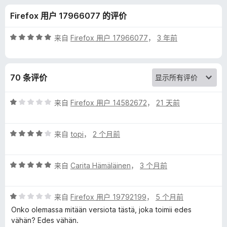
h
Firefox 用户 17966077 的评价
L
评
来自
Firefox 用户 17966077
，
3 年前
a
分
5
/
n
70 条评价
5
g
评
来自
Firefox 用户 14582672
，
21 天前
分
u
1
评
/
来自
topi
，
2 个月前
分
5
a
4
评
/
来自
Carita Hämäläinen
，
3 个月前
g
分
5
5
e
评
/
来自
Firefox 用户 19792199
，
5 个月前
分
5
Onko olemassa mitään versiota tästä, joka toimii edes
1
P
vähän? Edes vähän.