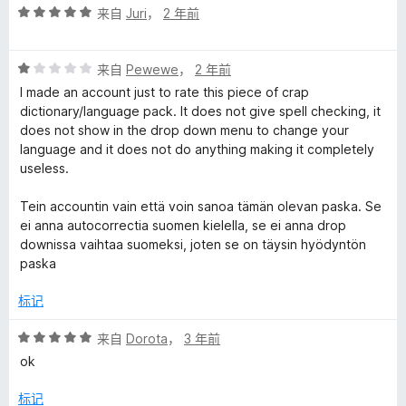
评
/
来自
Juri
，
2 年前
分
5
5
评
/
来自
Pewewe
，
2 年前
分
5
I made an account just to rate this piece of crap
1
dictionary/language pack. It does not give spell checking, it
/
does not show in the drop down menu to change your
5
language and it does not do anything making it completely
useless.
Tein accountin vain että voin sanoa tämän olevan paska. Se
ei anna autocorrectia suomen kielella, se ei anna drop
downissa vaihtaa suomeksi, joten se on täysin hyödyntön
paska
标记
评
来自
Dorota
，
3 年前
分
ok
5
/
标记