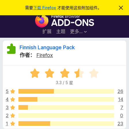
搜
登录
需要
下载 Firefox
才能使用这些附加组件。
忽
略
索
F
此
通
i
知
r
扩展
主题
更多…
e
f
F
Finnish Language Pack
o
作者：
Firefox
x
i
浏
评
览
n
分
器
3.3 / 5 星
3
附
n
.
5
26
加
3
4
14
组
i
/
件
3
7
5
s
2
0
1
23