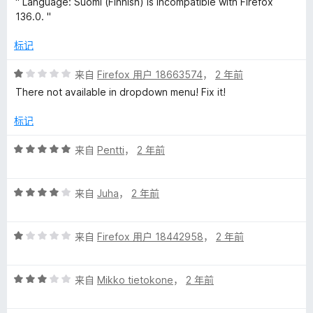
" Language: Suomi (Finnish) is incompatible with Firefox
1
136.0. "
/
5
标记
评
来自
Firefox 用户 18663574
，
2 年前
分
There not available in dropdown menu! Fix it!
1
/
标记
5
评
来自
Pentti
，
2 年前
分
5
评
/
来自
Juha
，
2 年前
分
5
4
评
/
来自
Firefox 用户 18442958
，
2 年前
分
5
1
评
/
来自
Mikko tietokone
，
2 年前
分
5
3