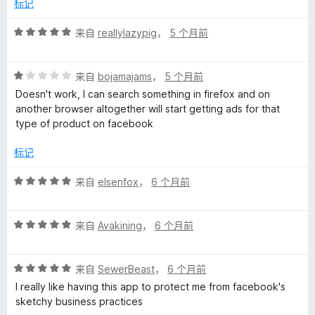
5
标记
评
来自
reallylazypig
，
5 个月前
分
5
评
/
来自
bojamajams
，
5 个月前
分
5
Doesn't work, I can search something in firefox and on
1
another browser altogether will start getting ads for that
/
type of product on facebook
5
标记
评
来自
elsenfox
，
6 个月前
分
5
评
/
来自
Avakining
，
6 个月前
分
5
5
评
/
来自
SewerBeast
，
6 个月前
分
5
I really like having this app to protect me from facebook's
5
sketchy business practices
/