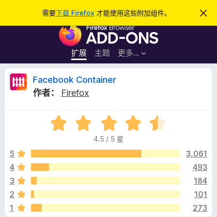
搜
登录
需要
下载 Firefox
才能使用这些附加组件。
忽
略
索
F
此
通
i
知
r
扩展
主题
更多…
e
f
F
Facebook Container
o
作者：
Firefox
x
a
浏
评
览
c
分
器
4.5 / 5 星
4
附
e
.
5
3,061
加
5
4
493
组
b
/
件
3
184
5
o
2
101
1
273