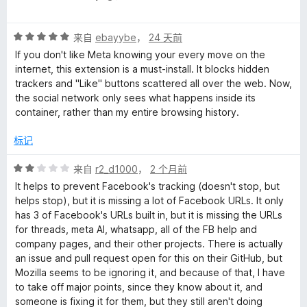
分
r
5
评
/
来自
ebayybe
，
24 天前
分
5
的
If you don't like Meta knowing your every move on the
5
internet, this extension is a must-install. It blocks hidden
/
trackers and "Like" buttons scattered all over the web. Now,
评
5
the social network only sees what happens inside its
container, rather than my entire browsing history.
价
标记
评
来自
r2_d1000
，
2 个月前
分
It helps to prevent Facebook's tracking (doesn't stop, but
2
helps stop), but it is missing a lot of Facebook URLs. It only
/
has 3 of Facebook's URLs built in, but it is missing the URLs
5
for threads, meta AI, whatsapp, all of the FB help and
company pages, and their other projects. There is actually
an issue and pull request open for this on their GitHub, but
Mozilla seems to be ignoring it, and because of that, I have
to take off major points, since they know about it, and
someone is fixing it for them, but they still aren't doing