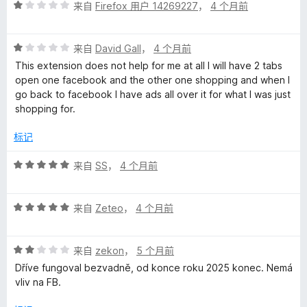
评
/
来自
Firefox 用户 14269227
，
4 个月前
分
5
1
评
/
来自
David Gall
，
4 个月前
分
5
This extension does not help for me at all I will have 2 tabs
1
open one facebook and the other one shopping and when I
/
go back to facebook I have ads all over it for what I was just
5
shopping for.
标记
评
来自
SS
，
4 个月前
分
5
评
/
来自
Zeteo
，
4 个月前
分
5
5
评
/
来自
zekon
，
5 个月前
分
5
Dříve fungoval bezvadně, od konce roku 2025 konec. Nemá
2
vliv na FB.
/