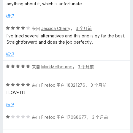
anything about it, which is unfortunate.
标记
评
来自
Jessica Cherry
，
3 个月前
分
I've tried several alternatives and this one is by far the best.
4
Straightforward and does the job perfectly.
/
5
标记
评
来自
MarkMelbourne
，
3 个月前
分
5
评
/
来自
Firefox 用户 18321276
，
3 个月前
分
5
I LOVE IT!
5
/
标记
5
评
来自
Firefox 用户 17088677
，
3 个月前
分
1