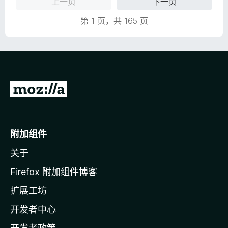
上一页
下一页
5
第 1 页，共 165 页
转
至
M
o
附加组件
z
关于
i
l
Firefox 附加组件博客
l
扩展工坊
a
开发者中心
主
页